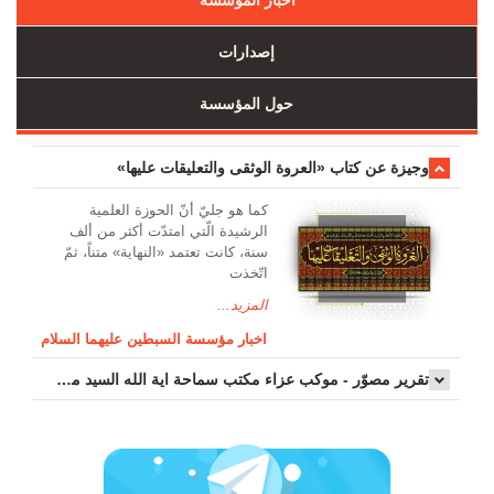
أخبار المؤسسة
إصدارات
حول المؤسسة
وجیزة عن کتاب «العروة الوثقی والتعلیقات علیها»
کما هو جليّ أنّ الحوزة العلمیة
الرشیدة الّتي امتدّت أكثر من ألف
سنة، كانت تعتمد «النهاية» متناً، ثمّ
اتّخذت
المزيد...
اخبار مؤسسة السبطين عليهما السلام
تقرير مصوّر - موكب عزاء مکتب سماحة اية الله السيد مرتضى الموسوي الاصفهاني في يوم إستشهاد السيدة فاطم...