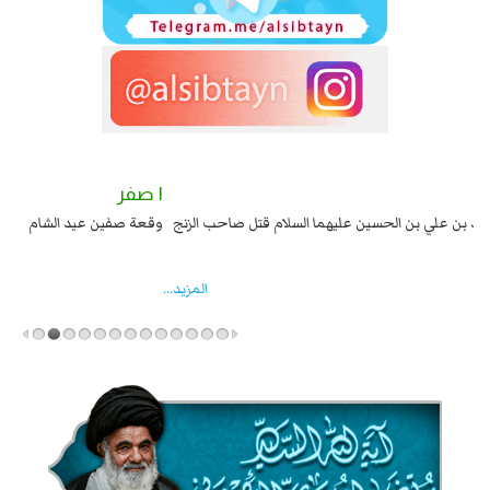
٢ صفر
١ صفر
السبايا عند يزيد شهادة زيد بن علي بن الحسين عليهما السلام قتل صاحب الزنج
وقع
واخماد انقلابه ...
المزید...