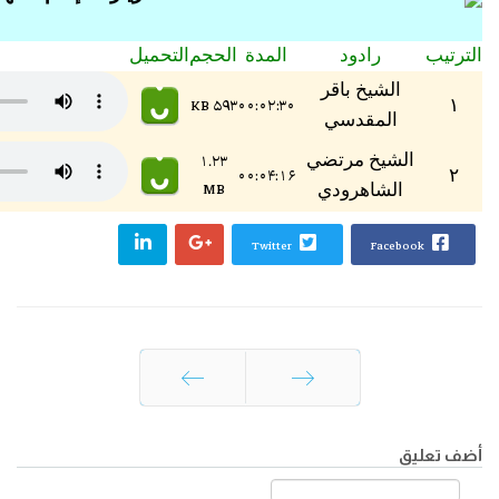
الترتيب
رادود
المدة
الحجم
التحميل
الشيخ باقر
۵۹۳ KB
۰۰:۰۲:۳۰
١
المقدسي
الشيخ مرتضي
۱.۲۳
۰۰:۰۴:۱۶
٢
MB
الشاهرودي
Twitter
Facebook
السابق
التالي
أضف تعليق