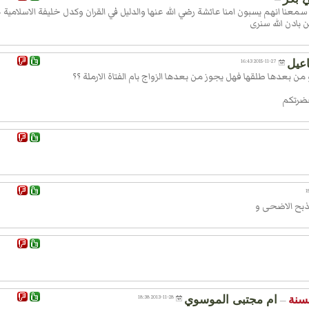
عنا انهم يسبون امنا عائشة رضي الله عنها والدليل في القران وكدل خليفة الاسلامية 
 بادن الله سنرى
عيل
2015-11-27 16:43
..و من بعدها طلقها فهل يجوز من بعدها الزواج بام الفتاة الارملة ؟؟
حضرتكم
ذبح الاضحى و
سنة
ام مجتبى الموسوي
2013-11-28 18:38
—