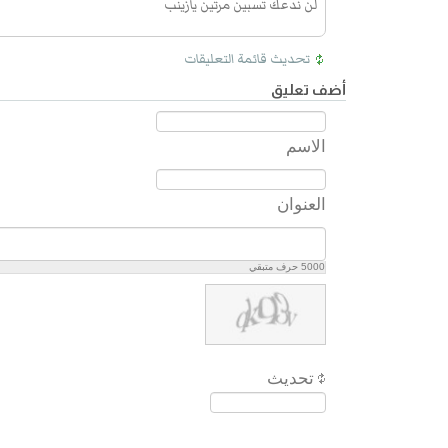
لن ندعك تسبين مرتين يازينب
تحديث قائمة التعليقات
أضف تعليق
الاسم
العنوان
5000
حرف متبقي
تحديث