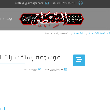
sibtayn@sibtayn.com
+98 25 3770 33 30
الرئيسية
ا
الصفحة الرئيسية
الشيعة
استفسارات شيعية
\
\
موسوعة إستفسارات ال
18 نيسان/أبريل 2010
الزيارات: 26714