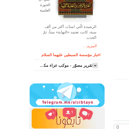
الحوزة
العلمیة
الرشیدة الّتي امتدّت أكثر من ألف
سنة، كانت تعتمد «النهاية» متناً، ثمّ
اتّخذت
المزيد...
اخبار مؤسسة السبطين عليهما السلام
تقرير مصوّر - موكب عزاء مکتب سماحة اية الله السيد مرتضى الموسوي الاصفهاني في يوم إستشهاد السيدة فاطم...
0