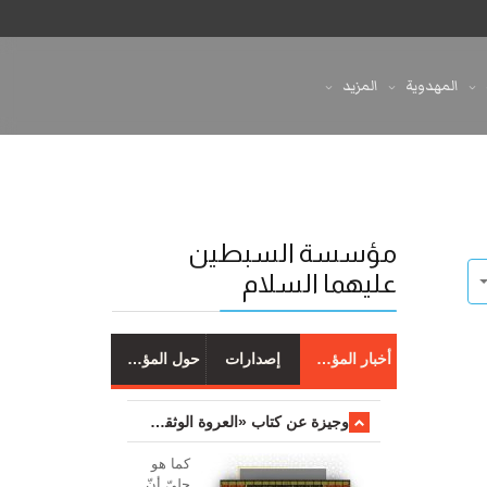
المهدوية
المزيد
مؤسسة السبطين
عليهما السلام
أخبار المؤسسة
إصدارات
حول المؤسسة
وجیزة عن کتاب «العروة الوثقی والتعلیقات علیها»
کما هو
جليّ أنّ