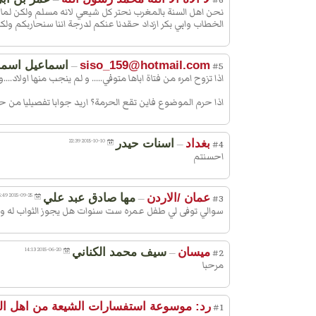
—
#6
نحن اهل السنة بالمغرب نحتر كل شيعي لانه مسلم ولكن لما سم
الخطاب وابي بكر ازداد حقدنا عنكم لدرجة اننا سنحاربكم ولكن
siso_159@hotmail.com
اسماعيل اسما
—
#5
اذا تزوح امرء من فتاة اباها متوفي..... و لم ينجب منها اولاد..
اذا حرم الموضوع فاين تقع الحرمة؟ اريد جوابا تفصيليا من 
بغداد
اسنات حيدر
2015-10-10 22:39
—
#4
احسنتم
عمان /الاردن
مها صادق عبد علي
2015-09-25 15:49
—
#3
سوالي توفى لي طفل عمره ست سنوات هل يجوز الثواب له و
ميسان
سيف محمد الكناني
2015-06-20 14:13
—
#2
مرحبا
رد: موسوعة استفسارات الشيعة من اهل ال
#1