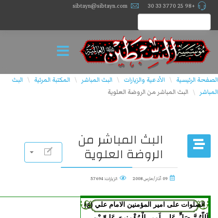
sibtayn@sibtayn.com
+98 25 3770 33 30
الصفحة الرئيسية
الأدعية والزيارات
البث المباشر
المكتبة المرئية
البث
\
\
\
\
المباشر
البث المباشر من الروضة العلوية
\
البث المباشر من
الروضة العلوية
09 آذار/مارس 2008
الزيارات: 57694
الصلوات علی امير المؤمنين الامام علي (ع)
اَللّهُمَّ صَلِّ عَلى اَمیرِ الْمُؤْمِنینَ عَلِىِّ بْنِ