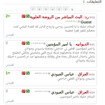
التعليقات
7
6
5
4
3
2
1
+2
رد: البث المباشر من الروضة العلوية
#62
2018-06-12 11:53
Guest
—
السلام عليك يا ابا الحسين روحي وارواح الناس لك الفداء اليامي كنت
معكم للفوز فوزا عظيما
اقتباس
0
الديوانيه
يا امير المؤمنين
2018-05-23 17:12
—
#61
يا امير المؤمنين اقضي لي حاجتي بجاهك ياسيدي ومولاي
بجاه اولادك عندك ومعزتهم لديك تريح كلبي وتبشرني وتكلي انطيتج
ياعلي ياحلال المشاكل بجاه هاي وفاتك وعضمتها عد ام الحسن دخيلك
بشاربك يامولاي
اقتباس
+1
العراق
عباس العبودي
2017-04-02 23:58
—
#60
ياسيدي ومولاي اقضي حاجتي
اقتباس
0
العراق
عباس العبودي
2017-04-02 23:54
—
#59
السلام عليك ياامير المومنيين
اقتباس