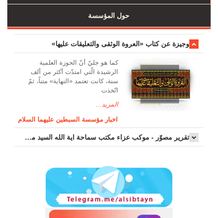
حول المؤسسة
وجیزة عن کتاب «العروة الوثقی والتعلیقات علیها»
کما هو جليّ أنّ الحوزة العلمیة
الرشیدة الّتي امتدّت أكثر من ألف
سنة، كانت تعتمد «النهاية» متناً، ثمّ
اتّخذت
المزيد...
اخبار مؤسسة السبطين عليهما السلام
تقرير مصوّر - موكب عزاء مکتب سماحة اية الله السيد مرتضى الموسوي الاصفهاني في يوم إستشهاد السيدة فاطم...