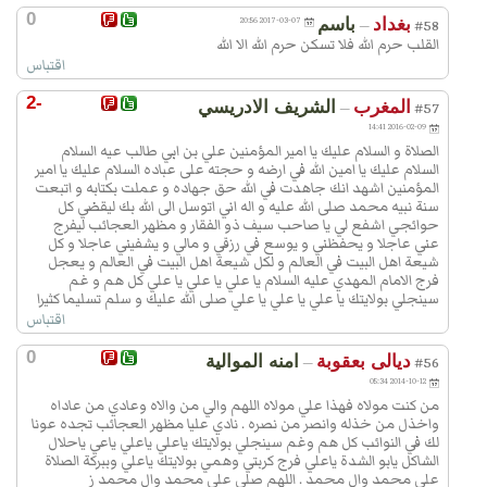
0
بغداد
باسم
2017-03-07 20:56
—
#58
القلب حرم الله فلا تسكن حرم الله الا الله
اقتباس
-2
المغرب
الشريف الادريسي
—
#57
2016-02-09 14:41
الصلاة و السلام عليك يا امير المؤمنين علي بن ابي طالب عيه السلام
السلام عليك يا امين الله في ارضه و حجته على عباده السلام عليك يا امير
المؤمنين اشهد انك جاهدت في الله حق جهاده و عملت بكتابه و اتبعت
سنة نبيه محمد صلى الله عليه و اله اني اتوسل الى الله بك ليقضي كل
حوائجي اشفع لي يا صاحب سيف ذو الفقار و مظهر العجائب ليفرج
عني عاجلا و يحفظني و يوسع في رزقي و مالي و يشفيني عاجلا و كل
شيعة اهل البيت في العالم و لكل شيعة اهل البيت في العالم و يعجل
فرج الامام المهدي عليه السلام يا علي يا علي يا علي كل هم و غم
سينجلي بولايتك يا علي يا علي يا علي صلى الله عليك و سلم تسليما كثيرا
اقتباس
0
ديالى بعقوبة
امنه الموالية
—
#56
2014-10-12 05:34
من كنت مولاه فهذا علي مولاه اللهم والي من والاه وعادي من عاداه
واخذل من خذله وانصر من نصره . نادي عليا مظهر العجائب تجده عونا
لك في النوائب كل هم وغم سينجلي بولايتك ياعلي ياعلي ياعي ياحلال
الشاكل يابو الشدة ياعلي فرج كربتي وهمي بولايتك ياعلي وببركة الصلاة
على محمد وال محمد . اللهم صلي على محمد وال محمد ز