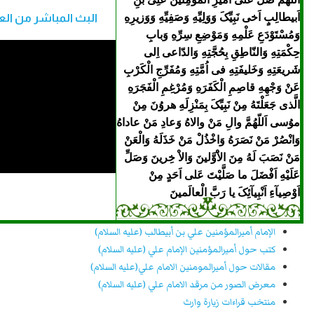
اَبیطالِبٍ اَخى نَبِیِّکَ وَوَلِیِّهِ وَصَفِیِّهِ وَوَزیرِهِ
البث المباشر من الع
وَمُسْتَوْدَعِ عَلْمِهِ وَمَوْضِعِ سِرِّهِ وَبابِ
حِکْمَتِهِ وَالنّاطِقِ بِحُجَّتِهِ وَالدّاعى اِلى
شَریعَتِهِ وَخَلیفَتِهِ فى اُمَّتِهِ وَمُفَرِّجِ الْکَرْبِ
عَنْ وَجْهِهِ قاصِمِ الْکَفَرَهِ وَمُرْغِمِ الْفَجَرَهِ
الَّذى جَعَلْتَهُ مِنْ نَبِیِّکَ بِمَنْزِلَهِ هروُنَ مِنْ
موُسى اَللّهُمَّ والِ مَنْ والاهُ وَعادِ مَنْ عاداهُ
وَانْصُرْ مَنْ نَصَرَهُ وَاخْذُلْ مَنْ خَذَلَهُ وَالْعَنْ
مَنْ نَصَبَ لَهُ مِنَ الاَْوَّلینَ وَالاْ خِرینَ وَصَلِّ
عَلَیْهِ اَفْضَلَ ما صَلَّیْتَ عَلى اَحَدٍ مِنْ
اَوْصِیآءِ اَنْبِیآئِکَ یا رَبَّ الْعالَمینَ
الإمام أميرالمؤمنين علي بن أبيطالب (عليه السلام)
کتب حول أميرالمؤمنين الإمام علي (عليه السلام)
مقالات حول أميرالمومنين الامام علي(عليه السلام)
معرض الصور من مرقد الامام علي (عليه السلام)
منتخب قراءات زيارة وارث