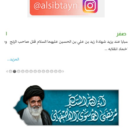
٢ صفر
١ صفر
السبايا عند يزيد شهادة زيد بن علي بن الحسين عليهما السلام قتل صاحب الزنج
وقع
واخماد انقلابه ...
المزید...