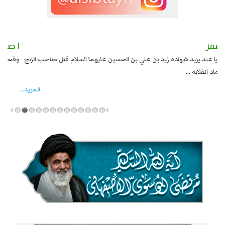
٢ صفر
١ صفر
السبايا عند يزيد شهادة زيد بن علي بن الحسين عليهما السلام قتل صاحب الزنج
وقع
واخماد انقلابه ...
المزید...