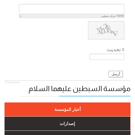
5000
حرف متبقي
تحديث
أرسل
JComments
مؤسسة السبطين عليهما السلام
أخبار المؤسسة
إصدارات