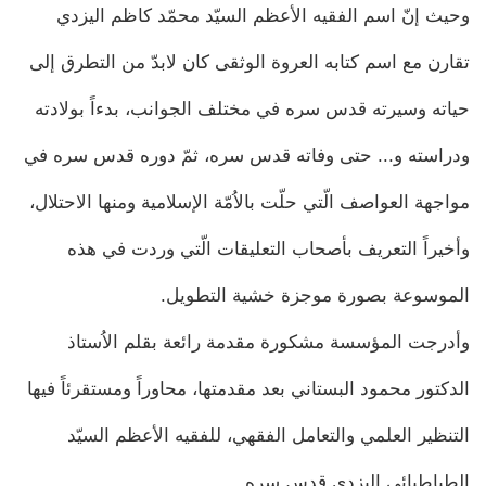
وحيث إنّ اسم الفقيه الأعظم السيّد محمّد كاظم اليزدي
تقارن مع اسم كتابه العروة الوثقى كان لابدّ من التطرق إلى
حياته وسيرته قدس‏ سره في مختلف الجوانب، بدءاً بولادته
ودراسته و... حتى وفاته قدس ‏سره، ثمّ دوره قدس ‏سره في
مواجهة العواصف الّتي حلّت بالاُمّة الإسلامية ومنها الاحتلال،
وأخيراً التعريف بأصحاب التعليقات الّتي وردت في هذه
الموسوعة بصورة موجزة خشية التطويل.
وأدرجت المؤسسة مشكورة مقدمة رائعة بقلم الاُستاذ
الدكتور محمود البستاني بعد مقدمتها، محاوراً ومستقرئاً فيها
التنظير العلمي والتعامل الفقهي، للفقيه الأعظم السيّد
الطباطبائي اليزدي قدس ‏سره.