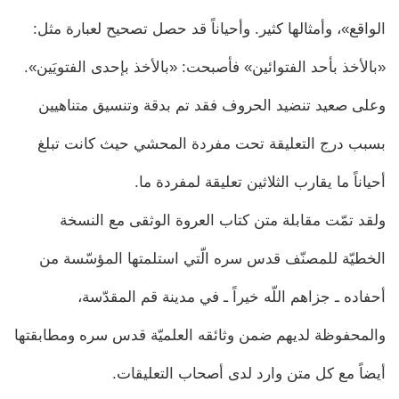
الواقع»، وأمثالها كثير. وأحياناً قد حصل تصحيح لعبارة مثل:
«بالأخذ بأحد الفتوائين» فأصبحت: «بالأخذ بإحدى الفتويَين».
وعلى صعيد تنضيد الحروف فقد تم بدقة وتنسيق متناهيين
بسبب درج التعليقة تحت مفردة المحشي حيث كانت تبلغ
أحياناً ما يقارب الثلاثين تعليقة لمفردة ما.
ولقد تمّت مقابلة متن كتاب العروة الوثقى مع النسخة
الخطيّة للمصنّف قدس ‏سره الّتي استلمتها المؤسّسة من
أحفاده ـ جزاهم اللّه‏ خيراً ـ في مدينة قم المقدّسة،
والمحفوظة لديهم ضمن وثائقه العلميّة قدس ‏سره ومطابقتها
أيضاً مع كل متن وارد لدى أصحاب التعليقات.