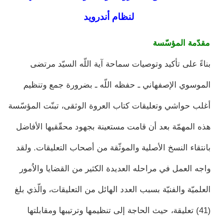
لنظام أندرويد
مقدّمة المؤسّسة
بناءً على تأكيد وتوصيات سماحة آية اللّه‏ السيّد مرتضى
الموسوي الإصفهاني ـ حفظه اللّه‏ ـ بضرورة جمع وتنظيم
أغلب حواشي وتعليقات كتاب العروة الوثقى، تبنّت المؤسّسة
هذه المهمّة بعد أن قامت مستعينة بجهود محقّقيها الأفاضل
بانتقاء النسخ الأصلية والموثّقة من أصحاب التعليقات. ولقد
واجه العمل في مراحله العديدة الكثير من القضايا والاُمور
العلميّة والفنيّة بسبب العدد الهائل من التعليقات، والّذي بلغ
(41) تعليقة، حيث الحاجة إلى تنظيمها وترتيبها ومقابلتها