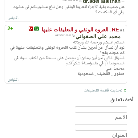
dr.adel alaithan
—
هل صدرت بقية الأجزاء للعروة الوثقى وهل تباع منشوراتكم في مشهد
وفي أي المكتبات ؟
اقتباس
+2
RE: العروة الوثقي و التعليقات عليها
#1
محمد علي الصفواني
2011-12-25 04:29
—
السلام عليكم ورحمة الله وبركاته
نود أن نسأل عن أمرين بشأن كتاب (العروة الوثقى والتعليقات عليها) في
كم مجلد يقع؟
السؤال الثاني من أين يمكن أن نحصل على نسخة من الكتاب سواء في
السعودية أو في بالمراسلة؟ شكراً لكم
محمد علي
صفوى _ القطيف _ السعودية
اقتباس
تحديث قائمة التعليقات
أضف تعليق
الاسم
العنوان