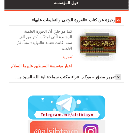
حول المؤسسة
وجیزة عن کتاب «العروة الوثقی والتعلیقات علیها»
کما هو جليّ أنّ الحوزة العلمیة
الرشیدة الّتي امتدّت أكثر من ألف
سنة، كانت تعتمد «النهاية» متناً، ثمّ
اتّخذت
المزيد...
اخبار مؤسسة السبطين عليهما السلام
تقرير مصوّر - موكب عزاء مکتب سماحة اية الله السيد مرتضى الموسوي الاصفهاني في يوم إستشهاد السيدة فاطم...