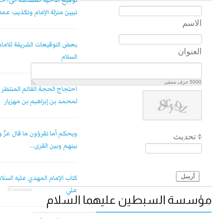
توقيع الناحية المقدسة الى أ
تبيين منزلة الإمام وتكذيب عم
الاسم
بعض التوقيعات الشريفة للامام
العنوان
السلام
5000
حرف متبقي
احتجاج الحجة القائم المنتظر 
لمحمد بن إبراهيم بن مهزيار
ويحكم أما تقرؤون ما قال عزّ 
تحديث
بينهم وبين القرى...
أرسل
كتاب الإمام المهدي عليه السل
علي
JComments
مؤسسة السبطين عليهما السلام