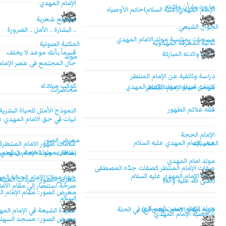
الإمام المهدي
ما ورد بشأن ولادته
الإمام المهدي(عليه السلام)خاتم الأوصياء
مقاطع شعرية
الجوال الشيعي
.. البشارة .. الأمل .. الضرورة
مسجات بمناسبة مولد الامام المهدي
ثلاثية المعرفة المهدوية
المكتبة الصوتية
قسماً بأنك موعد لا يخلف
تأريخ ولادته المباركة
مولد
حال المجتمع فى عصر الإمام
دراسة وثائقية عن الإمام المنتظر
كوكب ميلادك
كليبات فيديو:: مولد الإمام المهدي
مراحل حياة الإمام المُنتظر
محاضرات
فقه علائم الظهور
النموذج الأمثل للحياة البشرية
ابيات في حق الامام المهدي 
الإمام الحجة
معرض الصور
عمر الإمام المهدي عليه السلام
المناسبات
علامات ظهور الامام المنتظر(
اشعار بمولد الحجة بن الحس
بطاقات:: مولد الإمام المهدي
مولد امام المهدي
صفات الإمام المنتظر كصفات جدّه المصطفى
ولادة الإمام المهدي عليه السلام
خفاء مولانا الإمام الحجّة الم
معرض الصور:: سرداب الغيبة
(صلى الله عليه وآله)
صرخة استنصار إلى مقام الاما
معرض الصور:: مقام الإمام ا
السلام
مولد الإمام حسن العسكري
تاريخ مقام الامام مهدي (ع) في الحلة
عقيدة الشيعة في الإمام الم
شخصيّة الإمام المهدي
معرض الصور:: مسجد السهلة