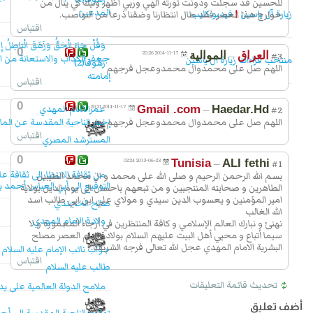
للحسين قد سجلت ودونت ثورته الهي وربي اظهر وليك كي ينال من
المدعين
زيارة آل ياسين
|
فيديو كليب
خوارج هذا العصر فقد طال انتظارنا وضقنا ذرعا من النواصب.
اقتباس
وَقُلْ جَاءَ الْحَقُّ وَزَهَقَ الْبَاطِلُ إِن
0
العراق
الموالية
2014-11-17 20:26
—
#3
جعفر الكذاب والاستعانة من ال
منتخب قراءات زيارة ال ياسين
زَهُوقاً(2)
اللهم صل على محمدوال محمدوعجل فرجهم
إمامته
اقتباس
0
عمرالامام المهدي
2014-11-17 20:21
Gmail .com
Haedar.Hd
—
#2
اللهم صل على محمدوال محمدوعجل فرجهم
إخبار الناحية المقدسة عن الم
اقتباس
المسترشد المصري
0
2013-06-23 02:24
Tunisia
ALI fethi
—
#1
من ثقافة الانتظارإلى ثقافة ع
بسم الله الرحمن الرحيم و صلى الله على محمد و ال محمد الطيبين
التوقيع الى أبي العباس أحمد 
الطاهرين و صحابته المنتجبين و من تبعهم باحسان الى يوم الدين بولاية
امير المؤمنين و يعسوب الدين سيدي و مولاي علي ابن ابي طالب اسد
صالح الخجندي
الله الغالب
ولادة الامام المهدي
نهنئ و نبارك العالم الإسلامي و كافة المنتظرين في أرجاء المعمورة و لا
سيما أتباع و محبي أهل البيت عليهم السلام بولادة إمام العصر مصلح
البشرية الامام المهدي عجل الله تعالى فرجه الشريف.
جواب نائب الإمام عليه السلام 
اقتباس
طالب عليه السلام
تحديث قائمة التعليقات
ملامح الدولة العالمية على يد
أضف تعليق