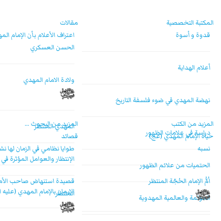
المكتبة التخصصية
مقالات
قدوة و أسوة
اعتراف الأعلام بأن الإمام الم
الحسن العسكري
أعلام الهداية
ولادة الامام المهدي
نهضة المهدي في ضوء فلسفة التاريخ
المزيد من الكتب
المزيد من البحوث ...
المهدي المنتظر
دراسة في علامات الظهور
حياة الإمام المهدي (عج)
قصائد
نسبه
طوايا نظامي في الزمان لها نش
الإنتظار والعوامل المؤثرة في 
الحتميات من علائم الظهور
اُمُّ الإمام الحُجّة المنتظر
قصيدة استنهاض صاحب الأمر 
الإيمان بالإمام المهدي (عليه 
المنتظر
العولمة والعالمية المهدوية