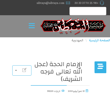
sibtayn@sibtayn.com
+98 25 3770 33 30
الصفحة الرئيسية
المهدوية
\
الإمام الحجة (عجل
الله تعالى فرجه
الشريف)
13 تموز/يوليو 2010
الزيارات: 55223