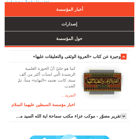
إعلموا أن الحقَّ معنا وفينا
أخبار المؤسسة
إصدارات
حول المؤسسة
وجیزة عن کتاب «العروة الوثقی والتعلیقات علیها»
کما هو جليّ أنّ الحوزة العلمیة
الرشیدة الّتي امتدّت أكثر من ألف
سنة، كانت تعتمد «النهاية» متناً، ثمّ
اتّخذت
المزيد...
اخبار مؤسسة السبطين عليهما السلام
تقرير مصوّر - موكب عزاء مکتب سماحة اية الله السيد مرتضى الموسوي الاصفهاني في يوم إستشهاد السيدة فاطم...