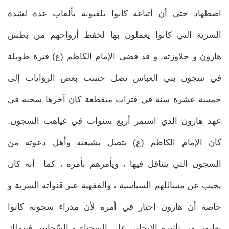
اضطهاد حتى أن أتباعه كانوا يلقبونه بألقاب عدة لشدة
السرية التي كانوا يعملون بها لحفظ أرواحهم من بطش
هارون و جلاوزته. و قد قضى الإمام الكاظم (ع) فترة طويلة
في سجون بني العباس تصل حسب بعض الروايات إلى
خمسة عشرة سنة في فترات متقطعة كان آخرها سجنه في
عهد هارون الذي استمر أربع سنوات في غياهب السجون.
كان الإمام الكاظم (ع) يتصل بشيعته وأهل دعوته من
السجون التي يتناقل فيها ، ويأمرهم بأمره ، كما أنه كان
يجيب عن مسائلهم السياسية ، والفقهية عبر قنواته السرية و
خاصة أن هارون احتار في أمره لأن مدراء سجونه كانوا
يعانون من تأثيره الإيجابي على السجناء و السّجانين فيتملك