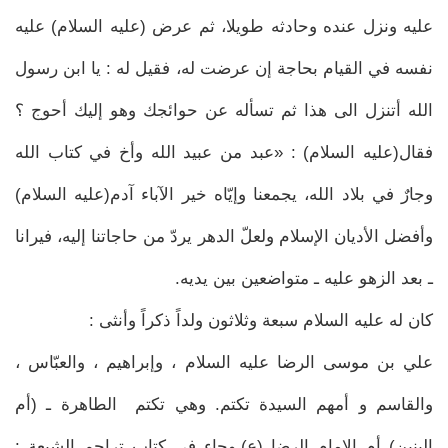
عليه ونزل عنده وحادثه طويلا، ثم عرض (عليه السلام) عليه
نفسه في القيام بحاجة إن عرضت له، فقيل له : يا ابن رسول
الله أتنزل الى هذا ثم تسأله عن حوائجك وهو إليك أحوج ؟
فقال(عليه السلام) : «عبد من عبيد الله وأخ في كتاب الله
وجارٌ في بلاد الله، يجمعنا وإيّاه خير الآباء آدم(عليه السلام)
وأفضل الأديان الإسلام ولعلّ الدهر يردّ من حاجاتنا إليه، فيرانا
ـ بعد الزهو عليه ـ متواضعين بين يديه.
كان له عليه السلام سبعة وثلاثون ولداً ذكراً وأنثى :
علي بن موسى الرضا عليه السلام ، وإبراهيم ، والعبّاس ،
والقاسم و أمهم السيدة تكتم. وهي تكتم الطاهرة ـ (أم
البنين) أم الإمام الرضا (ع).وجاء في كتاب تراجم الشيعة :