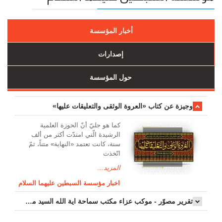
أخبار المؤسسة
إصدارات
حول المؤسسة
وجیزة عن کتاب «العروة الوثقی والتعلیقات علیها»
کما هو جليّ أنّ الحوزة العلمیة
الرشیدة الّتي امتدّت أكثر من ألف
سنة، كانت تعتمد «النهاية» متناً، ثمّ
اتّخذت
المزيد...
اخبار مؤسسة السبطين عليهما السلام
تقرير مصوّر - موكب عزاء مکتب سماحة اية الله السيد مرتضى الموسوي الاصفهاني في يوم إستشهاد السيدة فاطم...