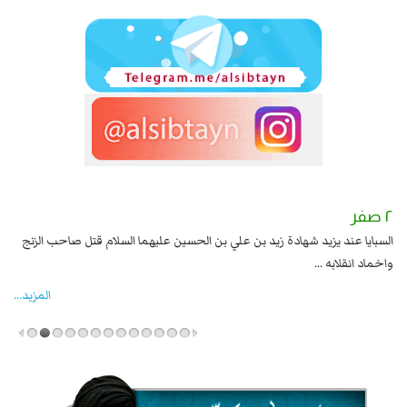
٢ صفر
١ صفر
السبايا عند يزيد شهادة زيد بن علي بن الحسين عليهما السلام قتل صاحب الزنج
وقع
واخماد انقلابه ...
المزید...