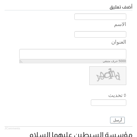
أضف تعليق
الاسم
العنوان
5000
حرف متبقي
تحديث
أرسل
JComments
مؤسسة السبطين عليهما السلام