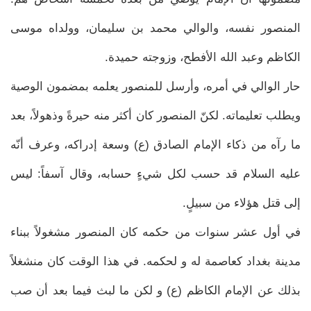
المنصور نفسه، والوالي محمد بن سليمان، وولداه موسى
الكاظم وعبد الله الأفطح، وزوجته حميدة.
حار الوالي في أمره، وأرسل للمنصور يعلمه بمضمون الوصية
ويطلب تعليماته. لكنّ المنصور كان أكثر منه حيرةً وذهولاً، بعد
ما رآه من ذكاء الإمام الصادق (ع) وسعة إدراكه، وعرف أنّه
عليه السلام قد حسب لكل شيءٍ حسابه، وقال آسفاً: ليس
إلى قتل هؤلاء من سبيلٍ.
في أول عشر سنوات من حكمه كان المنصور مشغولاً ببناء
مدينة بغداد كعاصمة له و لحكمه. في هذا الوقت كان منشغلاً
بذلك عن الإمام الكاظم (ع) و لكن ما لبث فيما بعد أن صب