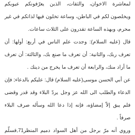
لمعاشرة الاخوان، والثقات، الذين يعرّفونكم عيوبكم
ويخلصون لكم في الباطن، وساعة تخلون فيها لذاتكم في غير
محرم، وبهذه الساعة تقدرون على الثلاث ساعات.
قال (عليه السلام): وجدت علم الناس في أربع: أولها: أن
تعرف ربك، والثانية: أن تعرف ما صنع بك، والثالثة: أن تعرف
ما أراد منك، والرابعة أن تعرف ما يخرج من دينك .
عن أبي الحسن موسى(عليه السلام) قال: عليكم بالدعاء; فإن
الدعاء والطلب الى الله عز وجل يردّ البلاء وقد قدر وقضى
فلم يبق إلاّ إمضاؤه، فإنه إذا دعا الله وسأله صرف البلاء
صرفاً .
وروي أنه مرّ برجل من أهل السواد دميم المنظر71,فسلّم