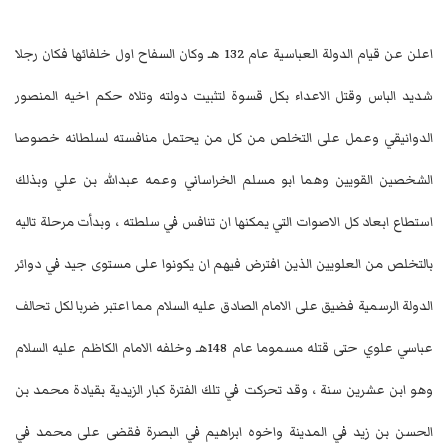
اعلن عن قيام الدولة العباسية عام 132 هـ وكان السفاح اول خلفائها فكان رجلا
شديد الباس وقتل الاعداء بكل قسوة لتثبيت دولته وتلاه حكم اخيه المنصور
الدوانيقي وعمل على التخلص من كل من يحتمل منافسته لسلطانه خصوصا
الشخصين القويين وهما ابو مسلم الخراساني وعمه عبدالله بن علي وبذلك
استطاع ابعاد كل الاصوات التي يمكنها ان تنافس في سلطته ، وبدأت مرحلة تاليه
بالتخلص من العلويين الذين افترض فيهم ان يكونوا على مستوى جيد في دوائر
الدولة الرسمية فضيق على الامام الصادق عليه السلام مما اعتبر ضربا لكل تحالف
عباسي علوي حتى قتله مسموما عام 148هـ وخلفه الامام الكاظم عليه السلام
وهو ابن عشرين سنة ، وقد تحركت في تلك الفترة كبار الزيدية بقيادة محمد بن
الحسن بن زيد في المدينة واخوه ابراهيم في البصرة فقضى على محمد في