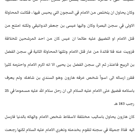
وكان يحاول ان يتخلص من الامام في السجون التي يحبس فيها ، فكانت المحاولة
الاولى في سجن البصرة وكان واليها عيسى بن جعفر الدوانيقي ولكنه امتنع من
قتل الامام او التضييق عليه طالما ان عيس كان من احد المرشحين للخلافة
فزويت عنه فلا فائدة من عار قتل الامام وتلتها المحاولة الثانية في سجن الفضل
بن الربيع فاعتذر ثم الى سجن الفضل بن يحيى الا انه اكرم الامام واحترمه كثيرا
فقرر ارساله الى اسوأ شخص عرفه هارون وهو السندي بن شاهك ولم يعرف
باسلامه فضيق على الامام عليه السلام الى ان رحل سلام الله عليه مسموما في 25
رجب 183 هـ
كان هارون يحاول باساليب مختلفة لاسقاط شخص الامام والهائه بالدنيا فارسل
اليه فتاة جميلة في سجنه لتقوم بخدمته وتغري الامام عليه السلام لكنها رجعت