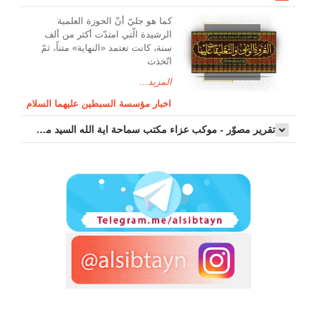
کما هو جليّ أنّ الحوزة العلمیة
الرشیدة الّتي امتدّت أكثر من ألف
سنة، كانت تعتمد «النهاية» متناً، ثمّ
اتّخذت
المزيد...
اخبار مؤسسة السبطين عليهما السلام
تقرير مصوّر - موكب عزاء مکتب سماحة اية الله السيد مرتضى الموسوي الاصفهاني في يوم إستشهاد السيدة فاطم...