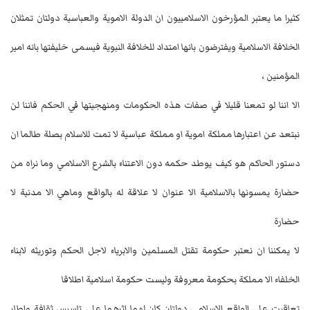
كثيرا ما يعتبر المؤرخون الاسلامييون ان الدولة الاموية والعباسية دولتان تمثلان
الخلافة الاسلامية ويفترضون بانها امتداد للخلافة النبوية فيسمى خليفتها بانه امير
المؤمنين ،
الا اننا لو تمعنا قليلا في صفات هذه الحكومات ومنهجيتها في الحكم فاننا لن
نبتعد عن اعتبارها مملكة اموية او مملكة عباسية لا تمت للاسلام بصلة طالما ان
دستور الحاكم هو كيف يوطد حكمه دون الاعتناء بالشرع الاسلامي وما نراه من
حضارة يمسونها بالاسلامية الا عنوان لا علاقة له بالواقع وماهي الا مدنية لا
حضارة
لا يمكننا ان نعتبر حكومة تقتل المسلمين والابرياء لاجل الحكم وتوريثه لابناء
الخلفاء الا مملكة بحكومة معروفة وليست حكومة اسلامية اطلاقا
تعاقبت على الواقع الاسلامي دولتان كان لهما اثرهما على تاسيس ثقافة واطار