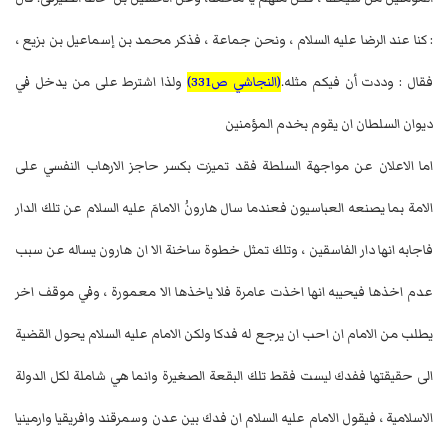
: كنا عند الرضا عليه السلام ، ونحن جماعة ، فذكر محمد بن إسماعيل بن بزيع ،
فقال : وددت أن فيكم مثله.
(النجاشي ص331)
ولذا اشترط على من يدخل في
ديوان السلطان ان يقوم بخدم المؤمنين
اما الاعلان عن مواجهة السلطة فقد تميزت بكسر حاجز الارهاب النفسي على
الامة بما يصنعه العباسيون فعندما سال هارونُ الامامَ عليه السلام عن تلك الدار
فاجابه انها دار الفاسقين ، وتلك تمثل خطوة ساخنة الا ان هارون يساله عن سبب
عدم اخذها فيحيبه انها اخذت عامرة فلا ياخذها الا معمورة ، وفي موقف اخر
يطلب من الامام ان احب ان يرجع له فدكا ولكن الامام عليه السلام يحول القضية
الى حقيقتها ففدك ليست فقط تلك البقعة الصغيرة وانما هي شاملة لكل الدولة
الاسلامية ، فيقول الامام عليه السلام ان فدك بين عدن وسمرقند وافريقيا وارمينيا