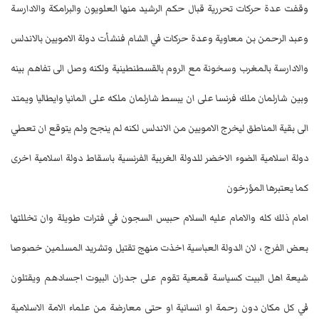
وقفت عدة حركات تحررية قبال حكم الرشيد منها العلويون والبرامكة والادارسة
وعبد الرحمن بن معاوية وعدة حركات في الشام فنشأت دولة الامويين بالاندلس
والادارسة بالمغرب وسخونة مع الروم بالقسطنطينية ولكنه وصل الى تفاهم بينه
وبين شارلمان ملك فرنسا على ان يبسط شارلمان ملكه على المانيا وايطاليا ويمتد
الى بقية المناطق ليخرج الامويين من الاندلس لكنه لم ينجح ولم يتوقع ان تعطي
دولة اسلامية الضوء الاخضر للدولة الغربية الفرنسية باسقاط دولة اسلامية اخرى
كما يعتبرها المؤرخون
امام ذلك كله والامام عليه السلام حبيس السجون في فترات طويلة وان تخللتها
بعض الفرج ، لان الدولة العباسية اخذت منهج تقتيل وتشريد المسلمين خصوصا
شيعة اهل البيت كسياسة قمعية تقوم على جدران البيوت اجسادهم ويقتلون
في كل مكان دون رحمة او انسانية او حتى معارضة من علماء الامة الاسلامية