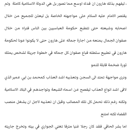
، ليفهم بذلك هارون ان فدك اوسع مما تصور بل هي الدولة الاسلامية كاملة ولم
يقتصر الامام عليه السلام على مواجهته الخاصة بل ليعلن للجميع من خلال
اصحابه وشيعته حتى تتطبع حكومة العباسيين بين الناس فنراه من خلال
صفوان الجمال يمنعه من اجارة جماله على هارون حتى لا يكونوا عونا لحكومة
هارون في تطبيع سلطته فباع صفوان كل جماله في خطوة جريئة لشخص يملك
ثورة ضخمة قابلة للنمو
ونرى مواجهة تمتد الى السجن وتعذيبه اشد العذاب كمحمد بن ابي عمير الذي
لاقى اشد انواع العذاب ليفصح عن اسماء الشيعة وتواجدهم في البلاد الاسلامية
ولكنه رغم ذلك تحمل كل تلك المصائب وقيل ان تعذيبه لاجل ان يشغل منصب
القضاء لكنه امتنع
اما بشر الحافي فقد كان رجلا غنيا مترفا تغني الجواري في بيته وتخرج جاريته