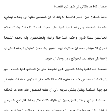
رمضان 145 هـ والثاني في شهر ذي القعدة
اتخذ السفاح من الانبار عاصمة لدولته الا ان المنصور نقلها الى بغداد لينشيء
عاصمة ضخمة وبنى له قصرا كبيرا على دجله اسماه "الخلد" وامتد حكم
العباسيين لستة قرون وحكم السلاجقة والتتار والعثمانيون ولم يحكم الشيعة
العراق الا مؤخرا بعد ان استتبت لهم الامور وها نحن نعايش الرحلة المليونية
زاحفة الى مرقد باب الحوائج دون وجل ان خوف
اتسمت تلك الفترة بشدة التضييق على الشيعة حتى ان الصادق عليه السلام اخبر
بان الامامة بعده في خمسة منهم الامام الكاظم حتى لا يكون سلام الله عليه في
مواجهة السلطة ويقتل بشكل سريع ،الى ان هلك المنصور عام 158 هـ فخلفه
محمد المهدي واعتبر المؤرخون ان فترته كانت اكثر رخاءا فالوضع السياسي
الداخلي اكثر هدوءا وافرج عن المسجونين وتوسع في مملكته فغزا الهند عام