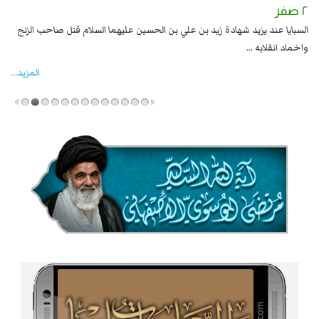
٢ صفر
١ صفر
السبايا عند يزيد شهادة زيد بن علي بن الحسين عليهما السلام قتل صاحب الزنج
وقع
واخماد انقلابه ...
المزید...