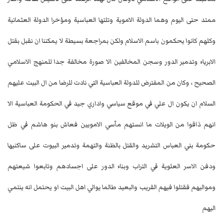
ممتد حتى اليوم وهما الدولة الاموية وتلتها العباسية ومؤخرا الدولة العثمانية
وكلهم كانوا يحكمون باسم الاسلام ولكن بمراجعة بسيطة لا يمكننا ان نقبل بقتل
الابرياء وتدمير الدور وسجن المخالفين الا صورة مخالفة جدا للمنهج الاسلامي
الصحيح ، وكان من المفترض للدولة العباسية التي نادت للرضا من ال البيت عليهم
السلام ان يكون ال علي في موقع سياسي واداري جيد في الحكومة العباسية الا
انهم ذاقوا من الويلات ما انستهم مآسي الامويين فعاش بنو هاشم في ظل
حكومة بني العباس التشريد والقتل بالظنة والتهمة وتدمير البيوت على ساكنيها
ودفن الاسر العلوية في التراب وبناء الدور على اجسادهم وتابعوا شيعتهم
ومواليهم فقتلوا فيهم القريب والبعيد طالما يوالي اهل البيت او يحتمل انه ينتمي
اليهم