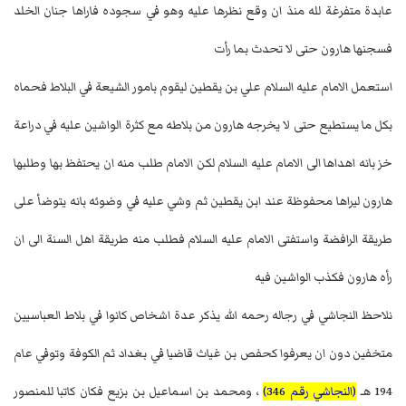
عابدة متفرغة لله منذ ان وقع نظرها عليه وهو في سجوده فاراها جنان الخلد
فسجنها هارون حتى لا تحدث بما رأت
استعمل الامام عليه السلام علي بن يقطين ليقوم بامور الشيعة في البلاط فحماه
بكل ما يستطيع حتى لا يخرجه هارون من بلاطه مع كثرة الواشين عليه في دراعة
خز بانه اهداها الى الامام عليه السلام لكن الامام طلب منه ان يحتفظ بها وطلبها
هارون ليراها محفوظة عند ابن يقطين ثم وشي عليه في وضوئه بانه يتوضأ على
طريقة الرافضة واستفتى الامام عليه السلام فطلب منه طريقة اهل السنة الى ان
رأه هارون فكذب الواشين فيه
نلاحظ النجاشي في رجاله رحمه الله يذكر عدة اشخاص كانوا في بلاط العباسيين
متخفين دون ان يعرفوا كحفص بن غياث قاضيا في بغداد ثم الكوفة وتوفي عام
194 هـ
(النجاشي رقم 346)
، ومحمد بن اسماعيل بن بزيع فكان كاتبا للمنصور