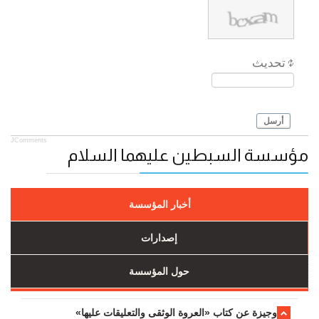
تحديث
أرسل
JComments
مؤسسة السبطين عليهما السلام
أخبار المؤسسة
إصدارات
حول المؤسسة
وجیزة عن کتاب «العروة الوثقی والتعلیقات علیها»