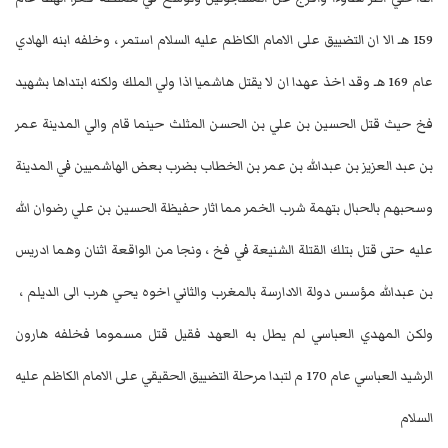
159 هـ الا ان التضييق على الامام الكاظم عليه السلام استمر ، وخلفه ابنه الهادي
عام 169 هـ وقد اخذ عهدا ان لا يقتل هاشميا اذا ولي الملك ولكنه ابتداها بشهيد
فخ حيث قتل الحسين بن علي بن الحسن المثلث حينما قام والي المدينة عمر
بن عبد العزيز بن عبدالله بن عمر بن الخطاب بضرب بعض الهاشميين في المدينة
وسحبهم بالحبال بتهمة شرب الخمر مما اثار حفيظة الحسين بن علي رضوان الله
عليه حتى قتل بتلك القتلة الشنيعة في فخ ، ونجا من الواقعة اثنان وهما ادريس
بن عبدالله مؤسس دولة الادارسة بالمغرب والثاني اخوه يحي هرب الى الديلم ،
ولكن المهدي العباسي لم يطل به العهد فقيل قتل مسموما فخلفه هارون
الرشيد العباسي عام 170 م لتبدا مرحلة التضييق الحقيقي على الامام الكاظم عليه
السلام