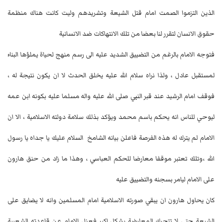
الذين التزموا الصمت امام قتل الشيعة وتشريدهم وليت كانت هناك منظمة
حقوق الانسان لتقرر لنا بعضا من تلك الانتهاكات ضد الانسانية
فتوجه الامام بالرغم من التضييق الشديد عليه الى رسم منهج لحياة يملؤها البناء
لمستقبل عادل ، ولذا نراه سلام الله عليه يخلق الحدث لا ان يكون نتيجة له ،
فوقف امام الرشيد عند قبر النبي صلى الله عليه واله مسلما عليه بكونه ابن عمه
ليوحي للناس انه يحكم باسم محمد ويؤكد بذلك سلامة دولته الاسلامية ، الا ان
الامام لم يترك له هذه الفرصة فاعلن بيانه الشامخ السلام عليك يا جداه يا رسول
الله ،وتلك تعتبر موقفا معارضا للحكم العباسي ، وهذا ما زاد من حنق هارون
على الامام ليامر بسجنه والتضييق عليه
كان يحاول هارون ان يبقي صورته الاسلامية امام المسلمين وانه لا يضايق على
الشيعة حتى لا تتحرك المعارضة بشكل اكبر فعزل الامام عن قاعدته الشعبية