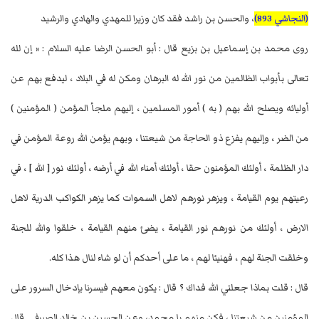
(النجاشي 893)
، والحسن بن راشد فقد كان وزيرا للمهدي والهادي والرشيد
روى محمد بن إسماعيل بن بزيع قال : أبو الحسن الرضا عليه السلام : « إن لله
تعالى بأبواب الظالمين من نور الله له البرهان ومكن له في البلاد ، ليدفع بهم عن
أوليائه ويصلح الله بهم ( به ) أمور المسلمين ، إليهم ملجأ المؤمن ( المؤمنين )
من الضر ، وإليهم يفزع ذو الحاجة من شيعتنا ، وبهم يؤمن الله روعة المؤمن في
دار الظلمة ، أولئك المؤمنون حقا ، أولئك أمناء الله في أرضه ، أولئك نور [ الله ] ، في
رعيتهم يوم القيامة ، ويزهر نورهم لاهل السموات كما يزهر الكواكب الدرية لاهل
الارض ، أولئك من نورهم نور القيامة ، يضئ منهم القيامة ، خلقوا والله للجنة
وخلقت الجنة لهم ، فهنيئا لهم ، ما على أحدكم أن لو شاء لنال هذا كله.
قال : قلت بماذا جعلني الله فداك ؟ قال : يكون معهم فيسرنا بإدخال السرور على
المؤمنين من شيعتنا ، فكن منهم يا محمد، وعن الحسين بن خالد الصيرفى. قال