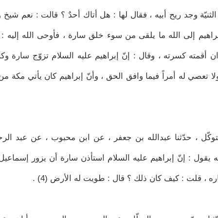
لثنيّة وجد ريح أبيه ، فقال لها : هل أتاك أحدٌ ؟ قالت : نعم شيخ و
راهيم إلى الله ما يلقى من سوء خلق سارة ، فأوحى الله إليه : 
ن أقمته كسرته ، وقال : إنّ إبراهيم عليه السلام تزوّج سارة و
ً ولا تعصي له أمراً فيما وافق الحق ، وأنّ إبراهيم كان يأتي مكة من
متوكّل ، حدّثنا عبدالله بن جعفر ، عن ابن محبوب ، عن عبد الر
 يقول : إنّ إبراهيم عليه السلام استأذن سارة أن يزور إسماعيل