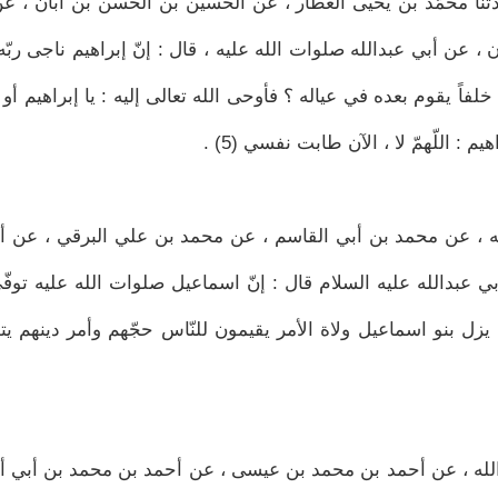
حدّثنا محمّد بن يحيى العطّار ، عن الحسين بن الحسن بن أبان ، ع
 عن أبي عبدالله صلوات الله عليه ، قال : إنّ إبراهيم ناجى ربّه
اً يقوم بعده في عياله ؟ فأوحى الله تعالى إليه : يا إبراهيم أو ت
 : اللّهمّ لا ، الآن طابت نفسي (5) .
لويه ، عن محمد بن أبي القاسم ، عن محمد بن علي البرقي ، عن أ
 عبدالله عليه السلام قال : إنّ اسماعيل صلوات الله عليه توفّ
 يزل بنو اسماعيل ولاة الأمر يقيمون للنّاس حجّهم وأمر دينهم يتو
ن عبدالله ، عن أحمد بن محمد بن عيسى ، عن أحمد بن محمد بن أبي 