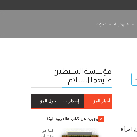
المهدوية
المزيد
مؤسسة السبطين
عليهما السلام
أخبار المؤسسة
إصدارات
حول المؤسسة
وجیزة عن کتاب «العروة الوثقی والتعلیقات علیها»
ج امرأة
کما هو
جليّ أنّ