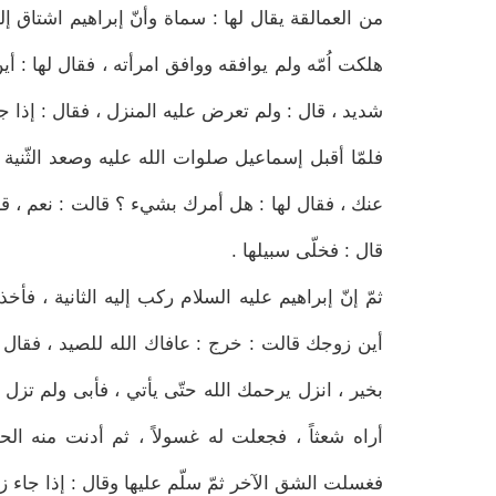
من العمالقة يقال لها : سماة وأنّ إبراهيم اشتاق إل
هلكت اُمّه ولم يوافقه ووافق امرأته ، فقال لها : أ
شديد ، قال : ولم تعرض عليه المنزل ، فقال : إذا ج
فلمّا أقبل إسماعيل صلوات الله عليه وصعد الثّنية 
عنك ، فقال لها : هل أمرك بشيء ؟ قالت : نعم ، قا
قال : فخلّى سبيلها .
ثمّ إنّ إبراهيم عليه السلام ركب إليه الثانية ، ف
أين زوجك قالت : خرج : عافاك الله للصيد ، فقال
أراه شعثاً ، فجعلت له غسولاً ، ثم أدنت منه 
فغسلت الشق الآخر ثمّ سلّم عليها وقال : إذا جاء ز