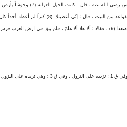
، عن ابان ، عمّن ذكره ، عن مجاهد ، عن ابن عباس رضي الله عنه ، قال : كانت ال
فلمّا رفع إبراهيم واسماعيل صلوات الله عليهما القواعد من البيت ، قال : إنّي أعطيتك (8) كنز
فخرج إبراهيم وإسماعيل صلوات الله عليهما حتّى صعدا (9) ، فقالا : ألا هلا ألا هلمّ ، فلم يبق في ارض العرب