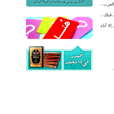
خيل العرابة (7) وحوشاً بأرض العرب ،
اُ لم أعطه أحداً كان قبلك ،
 فرس إلا أتاه