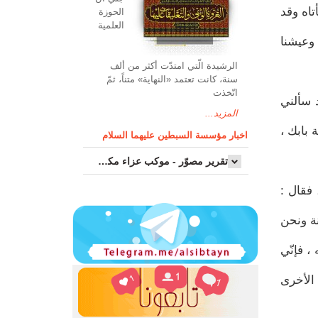
تاه وقد
الحوزة
العلمیة
 وعيشنا
الرشیدة الّتي امتدّت أكثر من ألف
سنة، كانت تعتمد «النهاية» متناً، ثمّ
اتّخذت
د سألني
المزيد...
 بابك ،
اخبار مؤسسة السبطين عليهما السلام
تقرير مصوّر - موكب عزاء مکتب سماحة اية الله السيد مرتضى الموسوي الاصفهاني في يوم إستشهاد السيدة فاطم...
 فقال :
ة ونحن
حتّى أغسله ، فإنّي
الأخرى