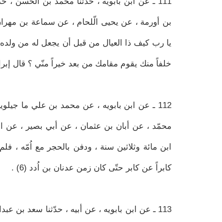
111 ـ عن ابن بابويه ، حدثنا محمد بن الحسن ، 
بن أورمة ، عن يحيى الّلحام ، عن سماعة بن مهران ،
يا رب كيف ذا العيال من قبل أن يجعل له من ولده خلف
خلفاً منك يقوم مقامك من بعد خيراً منّي ؟ قال إبراهيم
112 ـ عن ابن بابويه ، عن محمد بن علي ما جي
محمّد ، عن أبان بن عثمان ، عن أبي بصير ، عن ابي
ابن مائة وثلاثين سنة ، ودفن بالحجر مع اُمّه ، فلم
كابراً عن كابر حتّى كان زمن عدنان بن اُدد (6) .
113 ـ عن ابن بابويه ، عن أبيه ، حدّثنا سعد ب