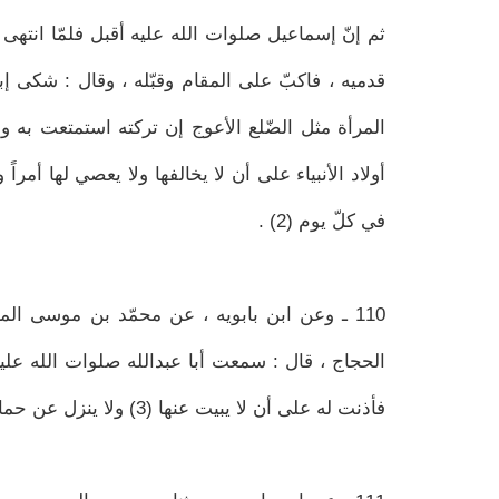
ثم إنّ إسماعيل صلوات الله عليه أقبل فلمّا انتهى ا
قدميه ، فاكبّ على المقام وقبّله ، وقال : شكى إب
المرأة مثل الضّلع الأعوج إن تركته استمتعت به وا
أولاد الأنبياء على أن لا يخالفها ولا يعصي لها أمرا
في كلّ يوم (2) .
110 ـ وعن ابن بابويه ، عن محمّد بن موسى ال
الحجاج ، قال : سمعت أبا عبدالله صلوات الله عليه
فأذنت له على أن لا يبيت عنها (3) ولا ينزل عن حماره ، قلت : كيف كان ذلك ؟ قال : طويت له الأرض (4) .