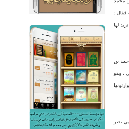
ن محمّد
 فقال :
ريد لها
حمد بن
ي ، وهو
ارثونها
أبي نصر