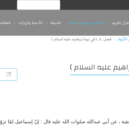
لقرآن الكريم
أهل البيت عليهم السلام
الشيعة
الأدعية والزيارات
العقائد
نْبِيَاءِ
فصل ـ 2 ـ ( في نبوة إبراهيم عليه السلام )
\
عقبة ، عن أبي عبدالله صلوات الله عليه قال : إنّ إسماعيل لمّا تزوّ