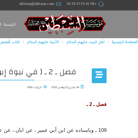
sibtayn@sibtayn.com
+98 25 3770 33 30
الرئيسية
ا
الصفحة الرئيسية
أهل البيت عليهم السلام
الأنبياء عليهم السلام
كتاب ,قَصَص الأ
\
\
\
فصل ـ 2 ـ ( في نبوة إبراهيم عليه السلام )
04 تشرين2/نوفمبر 2012
الزيارات: 1536
فصل ـ 2 ـ
109 ـ وباسناده عن ابن أبي عمير ، عن ابان ، عن 