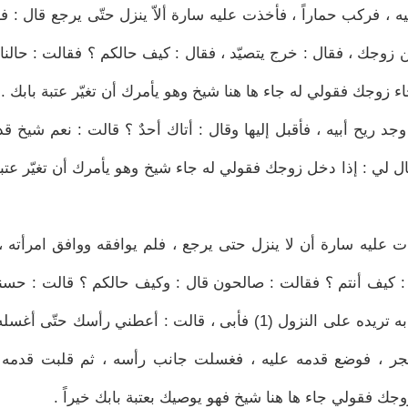
يه ، فركب حماراً ، فأخذت عليه سارة ألاّ ينزل حتّى يرجع قال : فأ
ين زوجك ، فقال : خرج يتصيّد ، فقال : كيف حالكم ؟ فقالت : حالنا
اء زوجك فقولي له جاء ها هنا شيخ وهو يأمرك أن تغيّر عتبة بابك .
وجد ريح أبيه ، فأقبل إليها وقال : أتاك أحدٌ ؟ قالت : نعم شيخ ق
ل لي : إذا دخل زوجك فقولي له جاء شيخ وهو يأمرك أن تغيّر عتبة
أخذت عليه سارة أن لا ينزل حتى يرجع ، فلم يوافقه ووافق امرأته ،
 : كيف أنتم ؟ فقالت : صالحون قال : وكيف حالكم ؟ قالت : حسن
بخير ، انزل يرحمك الله حتّى يأتي ، فأبى ولم تزل به تريده على النزول (1) فأبى ، قالت : أعطني رأسك 
الحجر ، فوضع قدمه عليه ، فغسلت جانب رأسه ، ثم قلبت قدمه 
وجك فقولي جاء ها هنا شيخ فهو يوصيك بعتبة بابك خيراً .