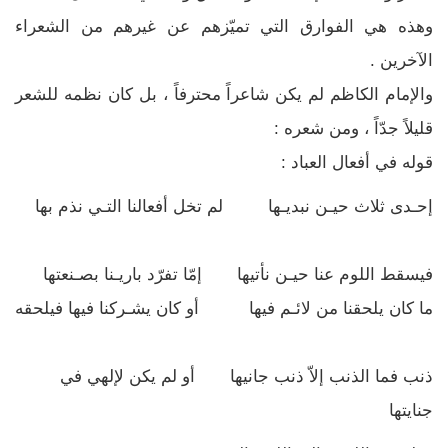
وهذه هي الفوارق التي تميّزهم عن غيرهم من الشعراء
الآخرين .
والإمام الكاظم لم يكن شاعراً محترفاً ، بل كان نظمه للشعر
قليلاً جدّاً ، ومن شعره :
قوله في أفعال العباد :
إحـدى ثلاث حيـن نبديـها لم تخل أفعالنا التـي نذم بها
فيسقط اللوم عنا حيـن نأتيها إمّا تفرّد باريـنا بصـنعتها
ما كان يلحقنا من لائـم فيها أو كان يشـركنا فيها فيلحقه
ذنب فما الذنب إلاّ ذنب جانيها أو لم يكن لإلهي في
جنايتها