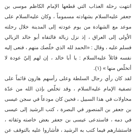
انتهت رحلة العذاب التي قطعها الإمام الكاظم موسى بن
جعفر عليه‌السلام بشهادته مسموماً ، وكان عليه‌السلام على
موعد مع الشهادة من يوم عودته إلى المدينة خلال رحلته
الاُولى إلى العراق ، إذ نزل زبالة فالتقاه أبو خالد الزبالي
فسلم عليه ، وقال : «الحمد لله الذي خلّصك منهم ، فنعى إليه
نفسه قائلاً عليه‌السلام : يا أبا خالد ، إن لهم إليّ عودة لا
أتخلّص منها » (١).
لقد كان رأي رجال السلطة وعلى رأسهم هارون قائماً على
تصفية الإمام عليه‌السلام ، وقد تخلّص بإذن الله من عدّة
محاولات في هذا السبيل ، فحين كان مودعاً في سجن عيسى
بن جعفر بن المنصور في البصرة ، كتب الرشيد إلى عيسى
في دمه ، فاستدعى عيسى بن جعفر بعض خاصته وثقاته ،
فاستشارهم فيما كتب به الرشيد ، فأشاروا عليه بالتوقف عن