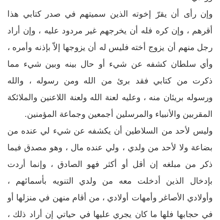
وإن رأى أن يقرّ إخوته الذين سميتهم في صدر كتابي هذا
أقرهم ، وإن كره فله أن يخرجهم غير مردود عليه ، وإن أراد
رجل منهم أن يزوج أخته فليس له أن يزوجها إلاّ بإذنه وأمره ،
وأي سلطان كشفه عن شيء أو حال بينه وبين شيء مما
ذكرت من كتابي فقد برئ من الله ومن رسوله ، والله
ورسوله بريئان منه ، وعليه لعنة الله ولعنة اللاعنين والملائكة
المقربين والأنبياء والمرسلين أجمعين وجماعة المؤمنين.
وليس لأحد من السلاطين أن يكشفه عن شيء لي عنده من
بضاعة ولا لأحد من ولدي ، ولي عنده مال ، وهو مصدق فيما
ذكر من مبلغه إن أقل أو أكثر فهو الصادق ، وإنما أردت
بإدخال الذين أدخلت معه من ولدي التنويه بأسمائهم ،
وأولادي الأصاغر وأمهات أولادي ، من أقام منهن في منزلها أو
في حجابها فلها ما كان يجري عليها في حياتي إن أراد ذلك ،