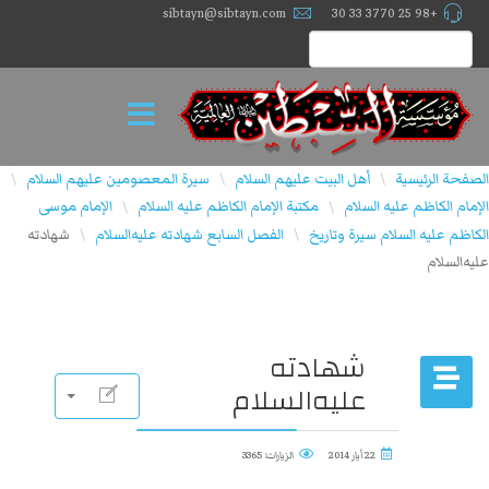
sibtayn@sibtayn.com
+98 25 3770 33 30
الصفحة الرئيسية
أهل البيت عليهم السلام
سيرة المعصومين عليهم السلام
\
\
\
الإمام الكاظم عليه السلام
مكتبة الإمام الكاظم عليه السلام
الإمام موسى
\
\
الكاظم عليه السلام سيرة وتاريخ
الفصل السابع شهادته عليه‌السلام
شهادته
\
\
عليه‌السلام
شهادته
عليه‌السلام
22 أيار 2014
الزيارات: 3365