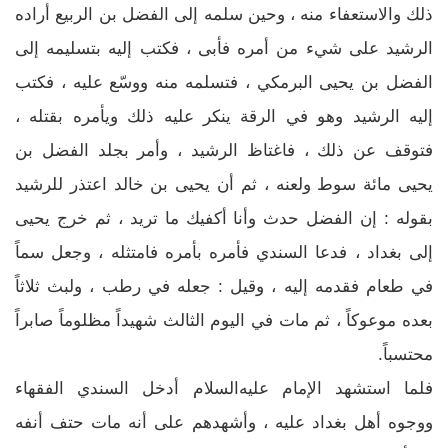
ذلك والاستعفاء منه ، وحين سلمه إلى الفضل بن الربيع أراده
الرشيد على شيء من أمره فأبى ، فكتب إليه بتسليمه إلى
الفضل بن يحيى البرمكي ، فتسلمه منه ووسّع عليه ، فكتب
إليه الرشيد وهو في الرقة ينكر عليه ذلك ويأمره بقتله ،
فتوقف عن ذلك ، فاغتاظ الرشيد ، وأمر بجلد الفضل بن
يحيى مائة سوط ولعنه ، ثم أن يحيى بن خالد اعتذر للرشيد
بقوله : إن الفضل حدث وأنا أكفيك ما تريد ، ثم خرج يحيى
إلى بغداد ، فدعا السندي فأمره بأمره فامتثله ، وجعل سماً
في طعام فقدمه إليه ، وقيل : جعله في رطب ، ولبث ثلاثاً
بعده موعوكاً ، ثم مات في اليوم الثالث شهيداً مظلوماً صابراً
محتسباً.
فلما استشهد الإمام عليه‌السلام أدخل السندي الفقهاء
ووجوه أهل بغداد عليه ، وأشهدهم على أنه مات حتف أنفه