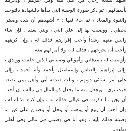
أشهد تسعة رجال من أهل بيته ومن غيرهم ، وذكرهم
بأسمائهم ، ثم ذكر صورة الوصية التي بدأها بالشهادة بالتوحيد
والنبوة والمعاد ، ثم جاء فيها : « أشهدهم أن هذه وصيتي
بخطي... ووصيت بها إلى علي ابني ، وبني بعده ، فإن شاء
وآنس منهم رشداً وأحب إقرارهم فذلك له ، وإن كرههم
وأحب أن يخرجهم ، فذلك له ، ولا أمر لهم معه.
وأوصيت له بصدقاتي وأموالي وصبياني الذين خلفت وولدي ،
وإلى إبراهيم والعباس وإسماعيل وأحمد وأم أحمد ، وإلى
علي أمر نسائي دونهم ، وثلث صدقة أبي وأهل بيتي يضعه
حيث يرى ، ويجعل منه ما يجعل ذو المال في ماله ، إن أحب
أن يجيز ما ذكرت في عيالي فذلك له ، وإن كره فذلك له ،
وإن أحب أن يبيع أو يوهب أو ينحل أو يتصدق على غير ما
وصيته فذلك إليه ، وهو أنا في وصيتي في مالي وفي أهلي
وولدي.