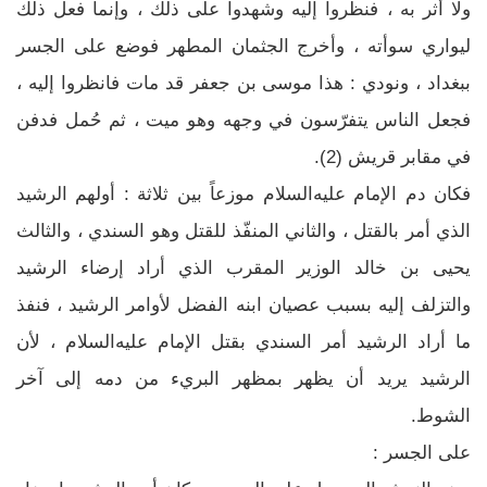
ولا أثر به ، فنظروا إليه وشهدوا على ذلك ، وإنما فعل ذلك
ليواري سوأته ، وأخرج الجثمان المطهر فوضع على الجسر
ببغداد ، ونودي : هذا موسى بن جعفر قد مات فانظروا إليه ،
فجعل الناس يتفرّسون في وجهه وهو ميت ، ثم حُمل فدفن
في مقابر قريش (2).
فكان دم الإمام عليه‌السلام موزعاً بين ثلاثة : أولهم الرشيد
الذي أمر بالقتل ، والثاني المنفّذ للقتل وهو السندي ، والثالث
يحيى بن خالد الوزير المقرب الذي أراد إرضاء الرشيد
والتزلف إليه بسبب عصيان ابنه الفضل لأوامر الرشيد ، فنفذ
ما أراد الرشيد أمر السندي بقتل الإمام عليه‌السلام ، لأن
الرشيد يريد أن يظهر بمظهر البريء من دمه إلى آخر
الشوط.
على الجسر :