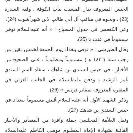
الحبس المعروف بدار المسيب بباب الكوفة ، وفيه السدرة
(23) ، ونحوه في مناقب آل أبي طالب لابن شهرآشوب (24).
وعن الكفعمي في جدول المصباح : « أنه عليه‌السلام توفي
مسموماً في عنب » (25).
وقال الطبرسي : « توفي ببغداد يوم الجمعة لخمس بقين من
رجب سنة ( ١٨٣ ه‍ ) مسموماً ومظلوماً ، على الصحيح من
الأخبار ، في حبس السندي بن شاهك ، سقاه السم السندي
بأمر الرشيد ، ودفن عليه‌السلام في الجانب الغربي في
المقبرة المعروفة بمقابر قريش » (26).
وذكر الشهيد الأول أنه عليه‌السلام قُبض مسموماً ببغداد في
حبس السندي بن شاهك (27).
ونقل العلاّمة المجلسي جملة وافرة من المصادر والأخبار
القائلة بشهادة الإمام المظلوم موسى الكاظم عليه‌السلام