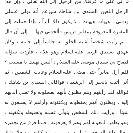
« إني على ما عرفتك من الرحيل إلى الله تعالى ، وإن هذا
الرجل اللعين السندي بن شاهك سيزعم أنه تولى غسلي
ودفني ، هيهات هيهات ، لا يكون ذلك أبداً ، فإذا حملت إلى
المقبرة المعروفة بمقابر قريش فألحدني فيها ... إلى أن قال
: ثم رأيت شخصاً أشبه الخلق به جالساً إلى جانبه ، وكان
عهدي بسيدي الرضا عليه‌السلام وهو غلام ، فأردت سؤاله
فصاح بي سيدي موسى عليه‌السلام : أليس نهيتك يا مسيب ؟
فلم أزل صابراً حتى مضى عليه‌السلام وغابت الشمس ، ثم
أني أتيت بالخبر إلى الرشيد ، فوافاني السندي بن شاهك ،
فوالله لقد رأيتهم وهم يظنون بأنهم يغسلونه ولا تصل أيديهم
إليه ، ويظنون أنهم يحنطونه ويكفنونه وأراهم لا يصنعون به
شيئاً ، ورأيت ذلك الشخص يتولّى غسله وتحنيطه وتكفينه ،
وهو يظهر المعونة لهم وهم لا يعرفونه ، فلما فرغ من تجهيزه
، قال ذلك الشخص : يا مسيب ، مهما شككت فيه فلا تشك