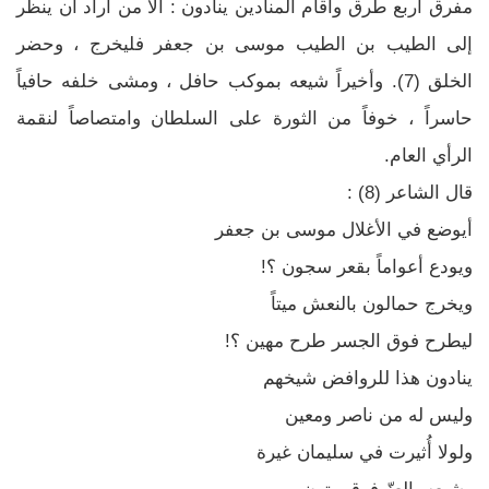
مفرق أربع طرق وأقام المنادين ينادون : ألا من أراد أن ينظر
إلى الطيب بن الطيب موسى بن جعفر فليخرج ، وحضر
الخلق (7). وأخيراً شيعه بموكب حافل ، ومشى خلفه حافياً
حاسراً ، خوفاً من الثورة على السلطان وامتصاصاً لنقمة
الرأي العام.
قال الشاعر (8) :
أيوضع في الأغلال موسى بن جعفر
ويودع أعواماً بقعر سجون ؟!
ويخرج حمالون بالنعش ميتاً
ليطرح فوق الجسر طرح مهين ؟!
ينادون هذا للروافض شيخهم
وليس له من ناصر ومعين
ولولا أُثيرت في سليمان غيرة