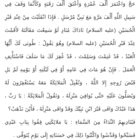
حَجَّ وَاعْتَمَرَ أَلْفَ عُمْرَةٍ وَأَعْتَقَ أَلْفَ رَقَبَةٍ وَكَأَنَّمَا وَقَفَ فِي
سَبِيلِ اللَّهِ أَلْفَ مَرَّةٍ مَعَ نَبِيٍّ مُرْسَلٍ . فَإِذَا انْقَلَبْتَ مِنْ عِنْدِ قَبْرِ
الْحُسَيْنِ (عليه السلام) نَادَاكَ مُنَادٍ لَوْ سَمِعْتَ مَقَالَتَهُ لأَقَمْتَ
عِنْدَ قَبْرِ الْحُسَيْنِ (عليه السلام) وهُوَ يَقُولُ : طُوبَى لَكَ أَيُّهَا
الْعَبْدُ ، قَدْ غَنِمْتَ وَسَلِمْتَ ، قَدْ غُفِرَ لَكَ مَا سَلَفَ فَاسْتَأْنِفِ
الْعَمَلَ . فَإِنْ هُوَ مَاتَ فِي عَامِهِ أَوْ فِي لَيْلَتِهِ أَوْ يَوْمِهِ لَمْ يَلِ
قَبْضَ رُوحِهِ إِلا اللَّهُ ، وَتُقْبِلُ الْمَلائِكَةُ مَعَهُ يَسْتَغْفِرُونَ لَهُ
وَيُصَلُّونَ عَلَيْهِ حَتَّى يُوَافِيَ مَنْزِلَهُ ، وَتَقُولُ الْمَلائِكَةُ : يَا رَبِّ ،
هَذَا عَبْدُكَ وَافَى قَبْرَ ابْنِ نَبِيِّكَ وَقَدْ وَافَى مَنْزِلَهُ ، فَأَيْنَ نَذْهَبُ؟
فَيُنَادِيهِمُ النِّدَاءُ مِنَ السَّمَاءِ : يَا مَلائِكَتِي قِفُوا بِبَابِ عَبْدِي
فَسَبِّحُوا وَقَدِّسُوا وَاكْتُبُوا ذَلِكَ فِي حَسَنَاتِهِ إِلَى يَوْمِ يُتَوَفَّى .