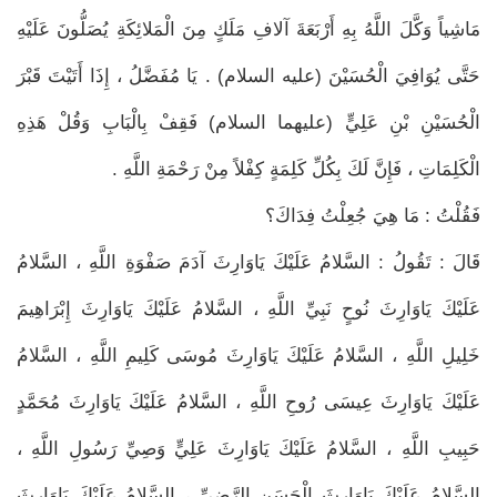
مَاشِياً وَكَّلَ اللَّهُ بِهِ أَرْبَعَةَ آلافِ مَلَكٍ مِنَ الْمَلائِكَةِ يُصَلُّونَ عَلَيْهِ
حَتَّى يُوَافِيَ الْحُسَيْنَ (عليه السلام) . يَا مُفَضَّلُ ، إِذَا أَتَيْتَ قَبْرَ
الْحُسَيْنِ بْنِ عَلِيٍّ (عليهما السلام) فَقِفْ بِالْبَابِ وَقُلْ هَذِهِ
الْكَلِمَاتِ ، فَإِنَّ لَكَ بِكُلِّ كَلِمَةٍ كِفْلاً مِنْ رَحْمَةِ اللَّهِ .
فَقُلْتُ : مَا هِيَ جُعِلْتُ فِدَاكَ؟
قَالَ : تَقُولُ : السَّلامُ عَلَيْكَ يَاوَارِثَ آدَمَ صَفْوَةِ اللَّهِ ، السَّلامُ
عَلَيْكَ يَاوَارِثَ نُوحٍ نَبِيِّ اللَّهِ ، السَّلامُ عَلَيْكَ يَاوَارِثَ إِبْرَاهِيمَ
خَلِيلِ اللَّهِ ، السَّلامُ عَلَيْكَ يَاوَارِثَ مُوسَى كَلِيمِ اللَّهِ ، السَّلامُ
عَلَيْكَ يَاوَارِثَ عِيسَى رُوحِ اللَّهِ ، السَّلامُ عَلَيْكَ يَاوَارِثَ مُحَمَّدٍ
حَبِيبِ اللَّهِ ، السَّلامُ عَلَيْكَ يَاوَارِثَ عَلِيٍّ وَصِيِّ رَسُولِ اللَّهِ ،
السَّلامُ عَلَيْكَ يَاوَارِثَ الْحَسَنِ الرَّضِيِّ ، السَّلامُ عَلَيْكَ يَاوَارِثَ