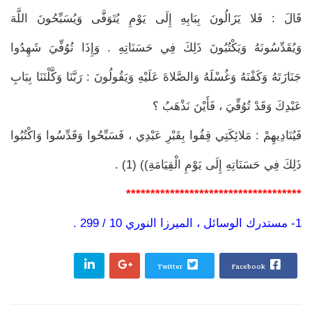
قَالَ : فَلا يَزَالُونَ بِبَابِهِ إِلَى يَوْمِ يُتَوَفَّى وَيُسَبِّحُونَ اللَّهَ
وَيُقَدِّسُونَهُ وَيَكْتُبُونَ ذَلِكَ فِي حَسَنَاتِهِ . وَإِذَا تُوُفِّيَ شَهِدُوا
جَنَازَتَهُ وَكَفْنَهُ وَغُسْلَهُ وَالصَّلاةَ عَلَيْهِ وَيَقُولُونَ : رَبَّنَا وَكَّلْتَنَا بِبَابِ
عَبْدِكَ وَقَدْ تُوُفِّيَ ، فَأَيْنَ نَذْهَبُ ؟
فَيُنَادِيهِمْ : مَلائِكَتِي قِفُوا بِقَبْرِ عَبْدِي ، فَسَبِّحُوا وَقَدِّسُوا وَاكْتُبُوا
ذَلِكَ فِي حَسَنَاتِهِ إِلَى يَوْمِ الْقِيَامَةِ)) (1) .
************************************
1- مستدرك الوسائل ، الميرزا النوري 10 / 299 .
Twitter
Facebook