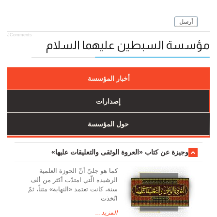
أرسل
JComments
مؤسسة السبطين عليهما السلام
أخبار المؤسسة
إصدارات
حول المؤسسة
وجیزة عن کتاب «العروة الوثقی والتعلیقات علیها»
کما هو جليّ أنّ الحوزة العلمیة
الرشیدة الّتي امتدّت أكثر من ألف
سنة، كانت تعتمد «النهاية» متناً، ثمّ
اتّخذت
المزيد...