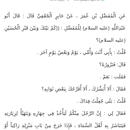
عَنِ الْمُفَضَّلِ بْنِ عُمَرَ ، عَنْ جَابِرٍ الْجُعْفِيِّ قَالَ : قَالَ أَبُو
عَبْدِاللَّهِ (عليه السلام) لِلْمُفَضَّلِ : ((كَمْ بَيْنَكَ وَبَيْنَ قَبْرِ الْحُسَيْنِ
(عليه السلام)؟
قُلْتُ : بِأَبِي أَنْتَ وَأُمِّي ، يَوْمٌ وَبَعْضُ يَوْمٍ آخَرَ .
قَالَ: فَتَزُورُهُ؟
فَقَلَت : نَعَمْ .
فَقَالَ : أَلا أُبَشِّرُكَ ، أَلا أُفَرِّحُكَ بِبَعْضِ ثَوَابِهِ؟
قُلْتُ : بَلَى جُعِلْتُ فِدَاكَ .
فَقَالَ لِي : إِنَّ الرَّجُلَ مِنْكُمْ لَيَأْخُذُ فِي جِهَازِهِ وَيَتَهَيَّأُ لِزِيَارَتِهِ
فَيَتَبَاشَرُ بِهِ أَهْلُ السَّمَاءِ ، فَإِذَا خَرَجَ مِنْ بَابِ مَنْزِلِهِ رَاكِباً أَوْ