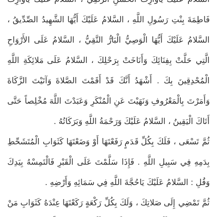
فَاطِمَةَ بِنْتِ رَسُولِ اللَّهِ ، السَّلامُ عَلَيْكَ أَيُّهَا الشَّهِيدُ الصِّدِّيقُ ،
السَّلامُ عَلَيْكَ أَيُّهَا الْوَصِيُّ الْبَارُّ التَّقِيُّ ، السَّلامُ عَلَى الأَرْوَاحِ
الَّتِي حَلَّتْ بِفِنَائِكَ وَأَنَاخَتْ بِرَحْلِكَ ، السَّلامُ عَلَى مَلائِكَةِ اللَّهِ
الْمُحْدِقِينَ بِكَ . أَشْهَدُ أَنَّكَ قَدْ أَقَمْتَ الصَّلاةَ وَآتَيْتَ الزَّكَاةَ
وَأَمَرْتَ بِالْمَعْرُوفِ وَنَهَيْتَ عَنِ الْمُنْكَرِ وَعَبَدْتَ اللَّهَ مُخْلِصاً حَتَّى
أَتَاكَ الْيَقِينُ ، السَّلامُ عَلَيْكَ وَرَحْمَةُ اللَّهِ وَبَرَكَاتُهُ .
ثُمَّ تَسْعَى ، فَلَكَ بِكُلِّ قَدَمٍ رَفَعْتَهَا أَوْ وَضَعْتَهَا كَثَوَابِ الْمُتَشَحِّطِ
بِدَمِهِ فِي سَبِيلِ اللَّهِ . فَإِذَا سَلَّمْتَ عَلَى الْقَبْرِ فَالْتَمِسْهُ بِيَدِكَ
وَقُلِ : السَّلامُ عَلَيْكَ يَاحُجَّةَ اللَّهِ فِي سَمَائِهِ وَأَرْضِهِ .
ثُمَّ تَمْضِي إِلَى صَلاتِكَ ، وَلَكَ بِكُلِّ رَكْعَةٍ رَكَعْتَهَا عِنْدَهُ كَثَوَابِ مَنْ