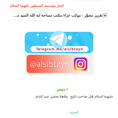
اخبار مؤسسة السبطين عليهما السلام
تقرير مصوّر - موكب عزاء مکتب سماحة اية الله السيد مرتضى الموسوي الاصفهاني في يوم إستشهاد السيدة فاطم...
٢ صفر
١ صفر
السبايا عند يزيد شهادة زيد بن علي بن الحسين عليهما السلام قتل صاحب الزنج
وقع
واخماد انقلابه ...
المزید...