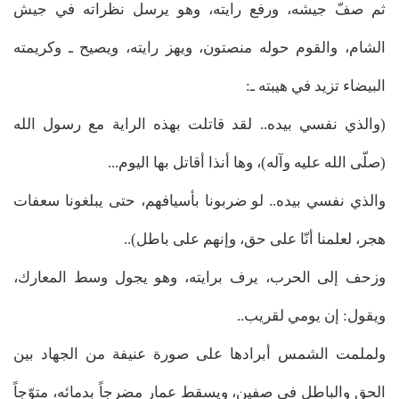
ثم صفّ جيشه، ورفع رايته، وهو يرسل نظراته في جيش
الشام، والقوم حوله منصتون، ويهز رايته، ويصيح ـ وكريمته
البيضاء تزيد في هيبته ـ:
(والذي نفسي بيده.. لقد قاتلت بهذه الراية مع رسول الله
(صلّى الله عليه وآله)، وها أنذا أقاتل بها اليوم...
والذي نفسي بيده.. لو ضربونا بأسيافهم، حتى يبلغونا سعفات
هجر، لعلمنا أنّا على حق، وإنهم على باطل)..
وزحف إلى الحرب، يرف برايته، وهو يجول وسط المعارك،
ويقول: إن يومي لقريب..
ولملمت الشمس أبرادها على صورة عنيفة من الجهاد بين
الحق والباطل في صفين، ويسقط عمار مضرجاً بدمائه، متوّجاً