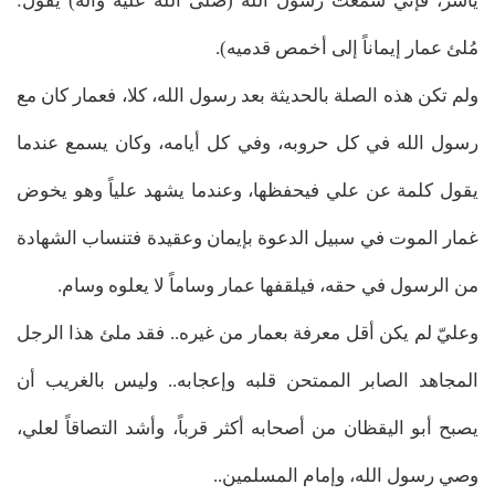
ياسر، فإني سمعت رسول الله (صلّى الله عليه وآله) يقول:
مُلئ عمار إيماناً إلى أخمص قدميه).
ولم تكن هذه الصلة بالحديثة بعد رسول الله، كلا، فعمار كان مع
رسول الله في كل حروبه، وفي كل أيامه، وكان يسمع عندما
يقول كلمة عن علي فيحفظها، وعندما يشهد علياً وهو يخوض
غمار الموت في سبيل الدعوة بإيمان وعقيدة فتنساب الشهادة
من الرسول في حقه، فيلقفها عمار وساماً لا يعلوه وسام.
وعليّ لم يكن أقل معرفة بعمار من غيره.. فقد ملئ هذا الرجل
المجاهد الصابر الممتحن قلبه وإعجابه.. وليس بالغريب أن
يصبح أبو اليقظان من أصحابه أكثر قرباً، وأشد التصاقاً لعلي،
وصي رسول الله، وإمام المسلمين..