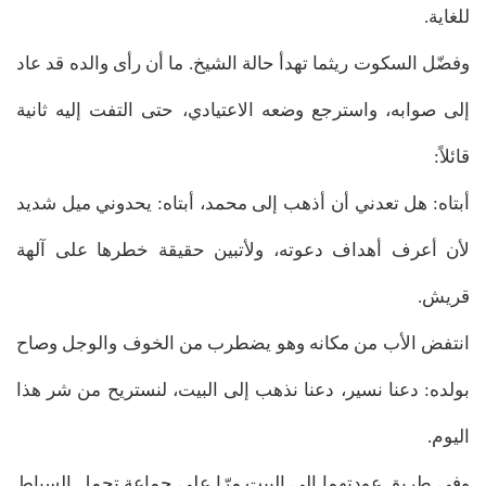
للغاية.
وفضّل السكوت ريثما تهدأ حالة الشيخ. ما أن رأى والده قد عاد
إلى صوابه، واسترجع وضعه الاعتيادي، حتى التفت إليه ثانية
قائلاً:
أبتاه: هل تعدني أن أذهب إلى محمد، أبتاه: يحدوني ميل شديد
لأن أعرف أهداف دعوته، ولأتبين حقيقة خطرها على آلهة
قريش.
انتفض الأب من مكانه وهو يضطرب من الخوف والوجل وصاح
بولده: دعنا نسير، دعنا نذهب إلى البيت، لنستريح من شر هذا
اليوم.
وفي طريق عودتهما إلى البيت مرّا على جماعة تحمل السياط