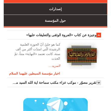
إصدارات
حول المؤسسة
وجیزة عن کتاب «العروة الوثقی والتعلیقات علیها»
کما هو جليّ أنّ الحوزة العلمیة
الرشیدة الّتي امتدّت أكثر من ألف
سنة، كانت تعتمد «النهاية» متناً، ثمّ
اتّخذت
المزيد...
اخبار مؤسسة السبطين عليهما السلام
تقرير مصوّر - موكب عزاء مکتب سماحة اية الله السيد مرتضى الموسوي الاصفهاني في يوم إستشهاد السيدة فاطم...