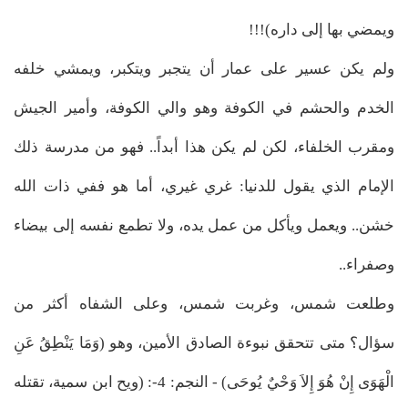
ويمضي بها إلى داره)!!!
ولم يكن عسير على عمار أن يتجبر ويتكبر، ويمشي خلفه
الخدم والحشم في الكوفة وهو والي الكوفة، وأمير الجيش
ومقرب الخلفاء، لكن لم يكن هذا أبداً.. فهو من مدرسة ذلك
الإمام الذي يقول للدنيا: غري غيري، أما هو ففي ذات الله
خشن.. ويعمل ويأكل من عمل يده، ولا تطمع نفسه إلى بيضاء
وصفراء..
وطلعت شمس، وغربت شمس، وعلى الشفاه أكثر من
سؤال؟ متى تتحقق نبوءة الصادق الأمين، وهو (وَمَا يَنْطِقُ عَنِ
الْهَوَى إِنْ هُوَ إِلاَ وَحْيٌ يُوحَى) - النجم: 4-: (ويح ابن سمية، تقتله