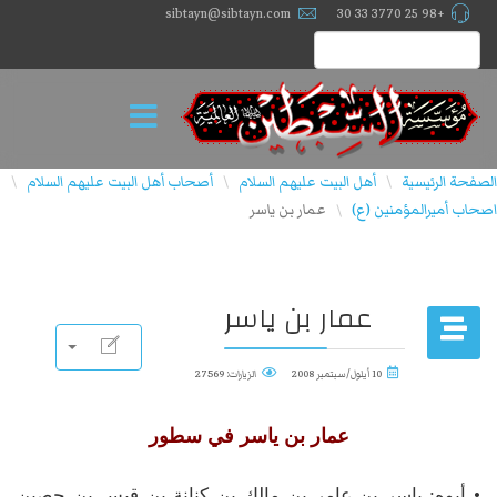
sibtayn@sibtayn.com
+98 25 3770 33 30
الصفحة الرئيسية
أهل البيت عليهم السلام
أصحاب أهل البيت علیهم السلام
\
\
\
اصحاب أميرالمؤمنين (ع)
عمار بن ياسر
\
عمار بن ياسر
10 أيلول/سبتمبر 2008
الزيارات: 27569
عمار بن ياسر في سطور
• أبوه: ياسر بن عامر بن مالك بن كنانة بن قيس بن حصين