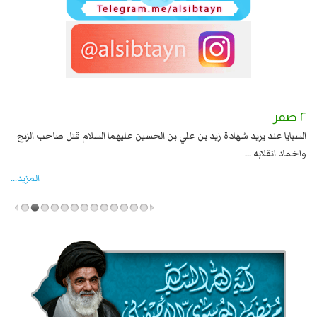
٢ صفر
١ صفر
السبايا عند يزيد شهادة زيد بن علي بن الحسين عليهما السلام قتل صاحب الزنج
وقع
واخماد انقلابه ...
المزید...