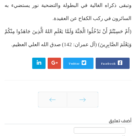
وتبقى ذكراه الغالية في البطولة والتضحية نور يستضيء به
السائرون في ركب الكفاح عن العقيدة.
(أَمْ حَسِبْتُمْ أَنْ تَدْخُلُوا الْجَنَّةَ وَلَمَّا يَعْلَمِ اللهُ الَّذِينَ جَاهَدُوا مِنْكُمْ
وَيَعْلَمَ الصَّابِرِينَ) (آل عمران: 142) صدق الله العلي العظيم.
Twitter
Facebook
السابق
التالي
أضف تعليق