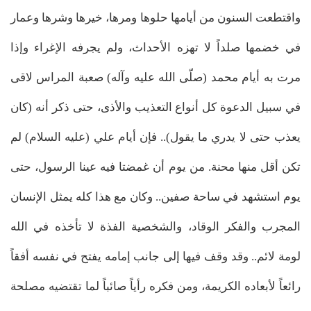
واقتطعت السنون من أيامها حلوها ومرها، خيرها وشرها وعمار
في خضمها صلداً لا تهزه الأحداث، ولم يجرفه الإغراء وإذا
مرت به أيام محمد (صلّى الله عليه وآله) صعبة المراس لاقى
في سبيل الدعوة كل أنواع التعذيب والأذى، حتى ذكر أنه (كان
يعذب حتى لا يدري ما يقول).. فإن أيام علي (عليه السلام) لم
تكن أقل منها محنة. من يوم أن غمضتا فيه عينا الرسول، حتى
يوم استشهد في ساحة صفين.. وكان مع هذا كله يمثل الإنسان
المجرب والفكر الوقاد، والشخصية الفذة لا تأخذه في الله
لومة لائم.. وقد وقف فيها إلى جانب إمامه يفتح في نفسه أفقاً
رائعاً لأبعاده الكريمة، ومن فكره رأياً صائباً لما تقتضيه مصلحة