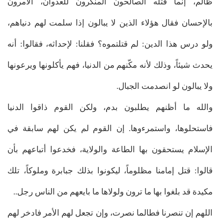
ظالم، إنما قتله الصالحون المنكرون للعدوان، الآمرون
بالإحسان فقال هؤلاء الذين لا يبالون إذا سلمت لهم دنياهم،
ولو درس هذا الدين: لم قتلتموه؟ فقلنا: لإحداثه، فقالوا: أنه
يحدث شيئاً، وذلك لأنه مكّنهم من الدنيا، فهم يأكلونها ويرعونها
ولا يبالون لو انصدمت الجبال.
والله ما أظنهم يطلبون بدم، ولكن القوم ذاقوا الدنيا
فاستحلوها، واستمرءوها. إن القوم لم يكن لهم سابقة في
الإسلام يستحقون بها الطاعة والولاية، فخدعوا أتباعهم بأن
قالوا: قتل إمامنا مظلوماً، ليكونوا بذلك جبابرة وملوكاً، تلك
مكيدة قد بلغوا بها ما ترون ولولاها ما بايعهم من الناس رجل..
اللهم إن تنصرنا فطالما نصرت، وإن تجعل لهم الأمر فادخر لهم