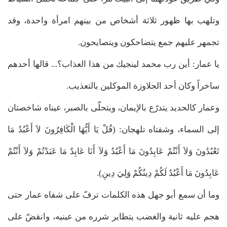
وتلهب بها ظهور ثلاثة أشخاص من بينهم امرأة واحدة، وقد
تجمهر عليهم جمع يتضاحكون ويتصايحون.
يا عمار: أين رب محمد لينجيك من هذا العذاب؟... قالها أحدهم
ساخراً وكان أحد الجلاوزة الموكلين بالتعذيب.
وعمار كالحديد يتدرّع بالإيمان، ويتحلّى بالصبر، عيناه شاخصتان
إلى السماء، وشفتاه تلهجان: (قُلْ يَا أَيُّهَا الْكَافِرُونَ لاَ أَعْبُدُ مَا
تَعْبُدُونَ وَلاَ أَنْتُمْ عَابِدُونَ مَا أَعْبُدُ وَلاَ أَنَا عَابِدٌ مَا عَبَدْتُمْ وَلاَ أَنْتُمْ
عَابِدُونَ مَا أَعْبُدُ لَكُمْ دِينُكُمْ وَلِيَ دِينِ).
وما أن سمع أبو جهل هذه الكلمات ترفّ على شفاه عمار حتى
هجم عليه ثانية والغضب يتطاير شرره من عينيه، وانقضّ على