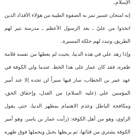
الإسلام..
إنه امتحان عسير تمر به الصفوة الطيبة من هؤلاء الأفذاذ الذين
اتخذوا من عليّ ـ بعد الرسول الأعظم ـ مدرسة تنير لهم
الطريق، وتبدد لهم حلكة المسيرة..
وإذا زهد علي في هذه الدنيا، بحيث لم يعطها من نفسه قلامة
ظفره، فقد كان عمار على هذا الخط. عندما ولي الكوفة في
عهد عمر بن الخطاب، سار فيها سيراً لن تجده إلا عند أمير
المؤمنين علي (عليه السلام) من العدل، وإحقاق الحق،
ومكافحة الباطل وعدم الاهتمام بمظهر الدنيا، حتى يقول
الراوي، وهو من أهل الكوفة: (رأيت عمار بن ياسر، وهو أمير
الكوفة يشتري من قثائها، ثم يربطها بحبل ويحملها فوق ظهره