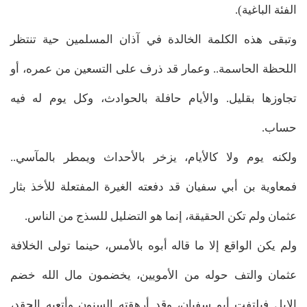
الفئة الباغية).
وتبقى هذه الكلمة الخالدة في آذان المسلمين حية تنتظر
اللحظة الحاسمة.. وعمار قد ذرف على التسعين من عمره، أو
تجاوزها بقليل. والأيام حافلة بالحوادث، وكل يوم له فيه
حساب.
ولكنه يوم ولا كالأيام، يزخر بالأحداث ويمطر بالمآسي..
فمعاوية بن أبي سفيان قد دفعته الغيرة المفتعلة للأخذ بثار
عثمان ولم تكن الحقيقة، إنما هو التضليل للسذج من الناس.
ولم يكن الواقع إلا ما قاله أبوه بالأمس، حينما تولى الخلافة
عثمان والتف حوله من الأمويين، يخضمون مال الله خضم
الإبل فيلتفت أبو سفيان، وقد أرهقته السنون وأتعبه الحقد،