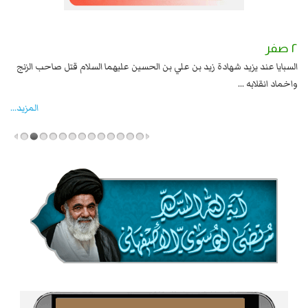
٢ صفر
١ صفر
السبايا عند يزيد شهادة زيد بن علي بن الحسين عليهما السلام قتل صاحب الزنج
وقع
واخماد انقلابه ...
المزید...