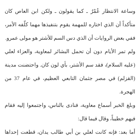
وساعة الانتظار عُمْرٌ ـ كما يقولون ـ ولكن ابن العاص كان
متأكداً أن الذي اختاره للمهمة يقوم بتنفيذها مهما كلّفه الأمر،
ففي بعض الروايات أن الذي دس السم للأشتر هو مولى عمرو.
ولم تمر الأيام دون أن تحمل البشائر لمعاوية، والعزاء لعلي
(عليه السلام)، فقد سم الأشتر، بأي لون كان. واحتضنت مدينة
(القزلم) في مصر جثمان التابعي العظيم، في عام 37 من
الهجرة.
وبلغ الخبر أسماع معاوية، فنادى بالناس، واجتمعوا إليه فقام
فيهم خطيباً، وقال فيما قال:
أما بعد: فإنه كانت لعلي بن أبي طالب يدان، قطعت إحداها