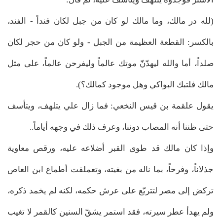
(لله در مالك، وما مالك لو كان من جبل لكان فنداً - الفند،
بالكسر: القطعة العظيمة من الجبل - ولو كان من حجر لكان
صلداً، أما والله ليهدّنّ موتك عالماً وليفرحن عالماً، على مثل
مالك فلتبك البواكي وهل موجود كمالك؟).
يقول علقمة بن قيس النخعي: فما زال علي يتلهف، ويتأسف
حتى ظننا أنه المصاب دوننا، وعرف ذلك في وجهه أياماً..
وإذا كان مالك قد طوى القبر أضلاعه عليه، ورقص معاوية
جذلاناً، وفرحاً، بما ناله من بغيته، وتعملقت أطماع ابن العاص
تركض إلى مصر لتتربّع على عرش حكمه، لكنه لم يخمد ذكره،
ولم يهدأ عطر سيرته، فقد استمر يشقّ السنين كالقمر لا تغيب