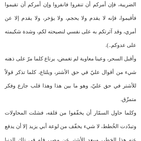
الضريبة، فإن أمركم أن تنفروا فانفروا وإن أمركم أن تقيموا
فأقيموا، فإنه لا يقدم ولا يحجم، ولا يؤخر، ولا يقدم إلا عن
أمري، وقد آثرتكم به على نفسي لنصيحته لكم، وشدة شكيمته
على عدوكم..).
وأقبل السحر، وعينا معاوية لم تغمض، يرتاع كلما مرّ على ذهنه
شيء من أقوال عليّ في حق الأشتر، ويلتاع، كلما تذكر قولاً
للأشتر في حق عليّ، وهو ما بين هذا وهذا قلب جازع وفكر
متمزّق.
وكلما حاول السمّار أن يخفّفوا من قلقه، فشلت المحاولات
وتبدّدت الخُطط، لا شيء يخفّف من لوعة أبي يزيد إلا أن يدفع
عنه هذا الخطر، ويبعد الأشتر عن مصر، فله في تلك الدنيا