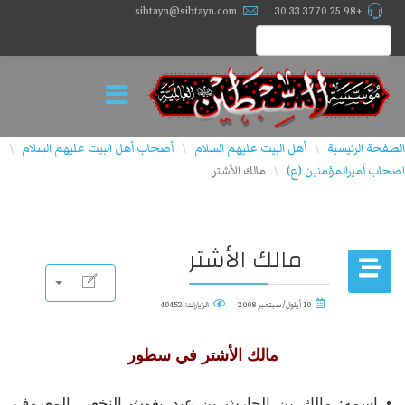
sibtayn@sibtayn.com
+98 25 3770 33 30
الصفحة الرئيسية
أهل البيت عليهم السلام
أصحاب أهل البيت علیهم السلام
\
\
\
اصحاب أميرالمؤمنين (ع)
مالك الأشتر
\
مالك الأشتر
10 أيلول/سبتمبر 2008
الزيارات: 40452
مالك الأشتر في سطور
• اسمه: مالك بن الحارث بن عبد يغوث النخعي المعروف