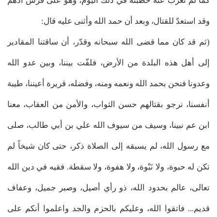
كما لم تغرب عنه خطبته في ذلك اليوم، وهو على فرس أدهم
وقد استعدّ للقتال، وبعد أن حمد الله وأثنى عليه قال:
(ثم قد كان مما قضى الله سبحانه وقدّر، أن ساقتنا المقادير
إلى أهل هذه البلدة من الأرض، فلفّت بيننا، وبين عدو الله
وعدونا فنحن بحمد الله ونعمه ومنه، وفضله، قريرة أعيننا، طيبة
أنفسنا، نرجو بقتالهم حسن الثواب، والأمن من العقاب، معنا
ابن عم نبينا، وسيف من سيوف الله علي بن أبي طالب، صلى
مع رسول الله، لم يسبقه إلى الصلاة ذكر، حتى كان شيخاً لم
تكن له حبوة، ولا نَبْوة، ولا هفوة، ولا سقطة. فقيه في دين الله
تعالى، عالم بحدود الله، ذو رأي أصيل، وصبر جميل، وعفاف
قديم... فاتقوا الله، وعليكم بالحزم والجد واعلموا أنكم على