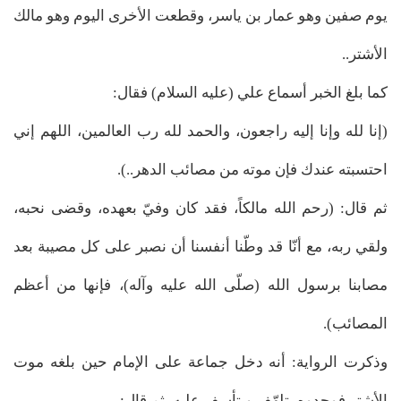
يوم صفين وهو عمار بن ياسر، وقطعت الأخرى اليوم وهو مالك
الأشتر..
كما بلغ الخبر أسماع علي (عليه السلام) فقال:
(إنا لله وإنا إليه راجعون، والحمد لله رب العالمين، اللهم إني
احتسبته عندك فإن موته من مصائب الدهر..).
ثم قال: (رحم الله مالكاً، فقد كان وفيّ بعهده، وقضى نحبه،
ولقي ربه، مع أنّا قد وطّنا أنفسنا أن نصبر على كل مصيبة بعد
مصابنا برسول الله (صلّى الله عليه وآله)، فإنها من أعظم
المصائب).
وذكرت الرواية: أنه دخل جماعة على الإمام حين بلغه موت
الأشتر فوجدوه يتلهّف ويتأسف عليه، ثم قال: