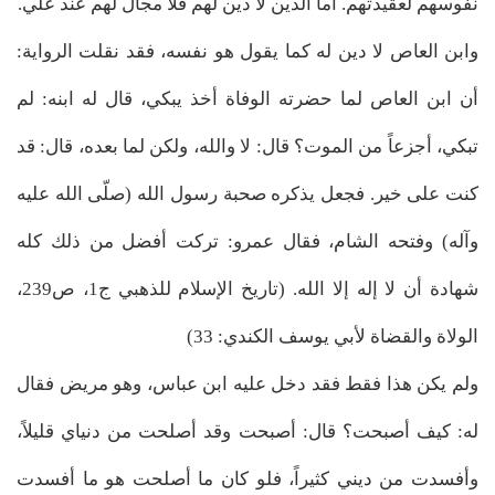
نفوسهم لعقيدتهم. أما الذين لا دين لهم فلا مجال لهم عند علي.
وابن العاص لا دين له كما يقول هو نفسه، فقد نقلت الرواية:
أن ابن العاص لما حضرته الوفاة أخذ يبكي، قال له ابنه: لم
تبكي، أجزعاً من الموت؟ قال: لا والله، ولكن لما بعده، قال: قد
كنت على خير. فجعل يذكره صحبة رسول الله (صلّى الله عليه
وآله) وفتحه الشام، فقال عمرو: تركت أفضل من ذلك كله
شهادة أن لا إله إلا الله. (تاريخ الإسلام للذهبي ج1، ص239،
الولاة والقضاة لأبي يوسف الكندي: 33)
ولم يكن هذا فقط فقد دخل عليه ابن عباس، وهو مريض فقال
له: كيف أصبحت؟ قال: أصبحت وقد أصلحت من دنياي قليلاً،
وأفسدت من ديني كثيراً، فلو كان ما أصلحت هو ما أفسدت