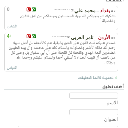
0
بغداد
محمد علي
2016-10-02 07:23
—
#2
نشكرك كم وجزاكم الله جزاء المحسنين وجعلكم من اهل التقوى
والفضيلة
اقتباس
+4
الأردن
تامر العربي
2012-03-26 14:49
—
#1
السلام عليكم أنت الذين على الحق والبقية هم كالأنعام بل أضل سبيلا
رحم الله مالك الأشتر والصلوات والسلام كله على محمد وآل بيته الطيبين
الطاهرين أئمة الهدي واللعنة كل اللعنة على آل أبي سفيان بل وعلى كل
من ناصب آل البيت العداء لا أستثي أحدا والسلام عليكم ورحمة الله
وبركاته .
اقتباس
تحديث قائمة التعليقات
أضف تعليق
الاسم
العنوان