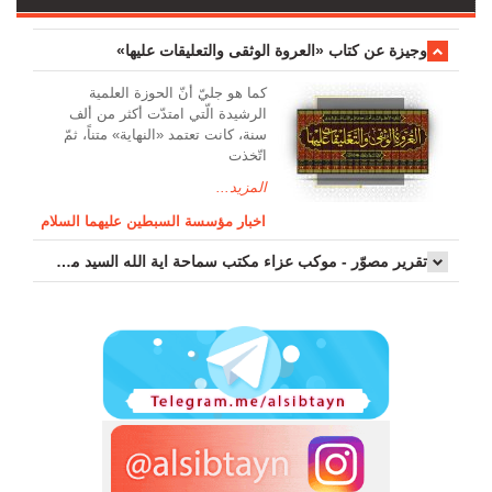
وجیزة عن کتاب «العروة الوثقی والتعلیقات علیها»
کما هو جليّ أنّ الحوزة العلمیة
الرشیدة الّتي امتدّت أكثر من ألف
سنة، كانت تعتمد «النهاية» متناً، ثمّ
اتّخذت
المزيد...
اخبار مؤسسة السبطين عليهما السلام
تقرير مصوّر - موكب عزاء مکتب سماحة اية الله السيد مرتضى الموسوي الاصفهاني في يوم إستشهاد السيدة فاطم...