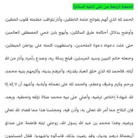
الخطبة الرابعة من علي (عليه السلام):
الحمد لله الذي ألهم بفواتح علمه الناطقين، وأنار بثواقب عظمته قلوب المتقين،
وأوضح بدلائل أحكامه طرق السالكين، وأبهج بابن عمي المصطفى العالمين،
حتى علت دعوته دعوة الملحدين، واستظهرت كلمته على بواطن المبطلين،
وجعله خاتم النبيين وسيد المرسلين، فبلغ رسالة ربه، وصدع بأمره، وأنار من الله
آياته، فالحمد لله الذي خلق العباد بقدرته، وأعزهم بدينه، وأكرمهم بنبيه محمد،
ورحم وكرم وشرف وعظم، والحمد لله على نعمائه وأياديه. وأشهد أن لا إله إلا
الله شهادة إخلاص ترضيه، وأصلي على نبيه محمد صلاة تزلفه وتحظيه. وبعد،
فإن النكاح مما أمر الله تعالى به، وأذن فيه، ومجلسنا هذا مما قضاه الله تعالى
ورضيه، وهذا محمد بن عبد الله رسول الله، زوجني ابنته فاطمة على صداق
أربعمائة درهم ودينار، وقد رضيت بذلك، فاسألوه واشهدوا. فقال المسلمون: