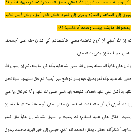
وأكرمهم بنبيه محمد، ثم إن الله تعالى جعل المصاهرة نسباً وصهراً، فأمر الله
يجري إلى قضائه، وقضاؤه يجري إلى قدره، فلكل قدر أجل، ولكل أجل كتاب،
(يمحو الله ما يشاء ويثبت وعنده أم الكتاب)(31).
ثم إن الله أمرني أن أزوج فاطمة بعلي، فأشهدكم أني قد زوجته على أربعمائة
مثقال من فضة إن رضي بذلك علي.
وكان علي غائباً قد بعثه رسول الله صلى الله عليه وآله في حاجته، ثم إن رسول الله
صلى الله عليه وآله أمر بطبق فيه بسر فوضع بين أيدينا، ثم قال: انتبهوا، فبينا نحن
ننتبه إذ أقبل علي عليه السلام، فتبسم إليه النبي صلى الله عليه وآله ثم قال: يا علي
إن الله أمرني أن أزوجك فاطمة، فقد زوجتكها على أربعمائة مثقال فضة، إن
رضيت، فقال علي عليه السلام: قد رضيت يا رسول الله. ثم إن علياً مال فخر
ساجداً شكراً لله تعالى، وقال: الحمد لله الذي حببني إلى خير البرية محمد رسول