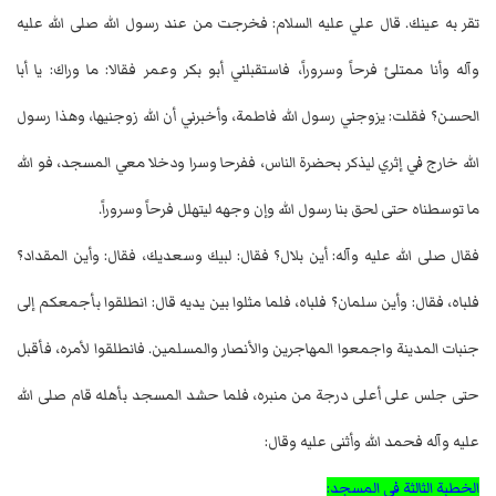
تقر به عينك. قال علي عليه السلام: فخرجت من عند رسول الله صلى الله عليه
وآله وأنا ممتلئ فرحاً وسروراً، فاستقبلني أبو بكر وعمر فقالا: ما وراك: يا أبا
الحسن؟ فقلت: يزوجني رسول الله فاطمة، وأخبرني أن الله زوجنيها، وهذا رسول
الله خارج في إثري ليذكر بحضرة الناس، ففرحا وسرا ودخلا معي المسجد، فو الله
ما توسطناه حتى لحق بنا رسول الله وإن وجهه ليتهلل فرحاً وسروراً.
فقال صلى الله عليه وآله: أين بلال؟ فقال: لبيك وسعديك، فقال: وأين المقداد؟
فلباه، فقال: وأين سلمان؟ فلباه، فلما مثلوا بين يديه قال: انطلقوا بأجمعكم إلى
جنبات المدينة واجمعوا المهاجرين والأنصار والمسلمين. فانطلقوا لأمره، فأقبل
حتى جلس على أعلى درجة من منبره، فلما حشد المسجد بأهله قام صلى الله
عليه وآله فحمد الله وأثنى عليه وقال:
الخطبة الثالثة في المسجد: