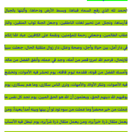
ا
لحمد لله الذي رفع السماء فبناها، وبسط الأرض ودحاها، وأثبتها بالجبال
فأرساها، وتجلل عن تحبير لغات الناطقين، وجعل الجنة ثواب المتقين، والنار
عقاب الظالمين، وجعلني رحمة للمؤمنين، ونقمة على الكافرين. عباد الله! إنكم
في دار أمل، بين حياة وأجل، وصحة وعلل، دار زوال متقلبة الحال، جعلت سبباً
للارتحال، فرحم الله امرئ قصر من أمله، وجد في عمله، وأنفق الفضل من ماله،
وأمسك الفضل من قوته، فقدمه ليوم فاقته، يوم تحشر فيه الأموات، وتخشع
فيه الأصوات، وتنكر الأولاد والأمهات، وترى الناس سكارى، وما هم بسكارى، يوم
يوفيهم الله دينهم الحق، ويعلمون أن الله هو الحق المبين، يوم تجد كل نفس ما
عملت من خير محضراً وما عملت من سوء تود لو أن بينها وبينه أمداً بعيداً، ومن
يعمل مثقال ذرة خيراً يره، ومن يعمل مثقال ذرة شراً يره، يوم تبطل فيه الأنساب