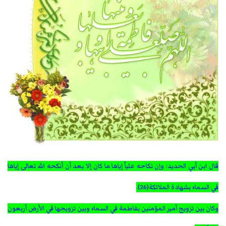
قال ابن أبي الحديد: وإن نكاحه علياً إياها ما كان إلا بعد أن أنكحه الله تعالى إياها
في السماء بشهادة الملائكة(26).
وكان بين تزويج أمير المؤمنين بفاطمة في السماء وبين تزويجها في الأرض أربعون