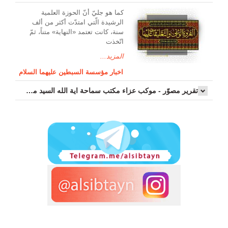
کما هو جليّ أنّ الحوزة العلمیة
الرشیدة الّتي امتدّت أكثر من ألف
سنة، كانت تعتمد «النهاية» متناً، ثمّ
اتّخذت
المزيد...
اخبار مؤسسة السبطين عليهما السلام
تقرير مصوّر - موكب عزاء مکتب سماحة اية الله السيد مرتضى الموسوي الاصفهاني في يوم إستشهاد السيدة فاطم...