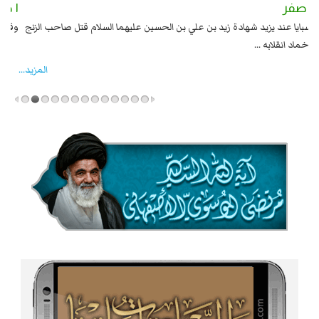
٢ صفر
١ صفر
السبايا عند يزيد شهادة زيد بن علي بن الحسين عليهما السلام قتل صاحب الزنج
وقع
واخماد انقلابه ...
المزید...