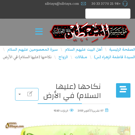
sibtayn@sibtayn.com
+98 25 3770 33 30
الصفحة الرئيسية
أهل البيت عليهم السلام
سيرة المعصومين عليهم السلام
\
\
\
السيدة فاطمة الزهراء (س)
مــقالات
الزواج
نكاحها (عليها السلام) في الأرض
\
\
\
نكاحها (عليها
السلام) في الأرض
07 تشرين1/أكتوير 2013
الزيارات: 9243