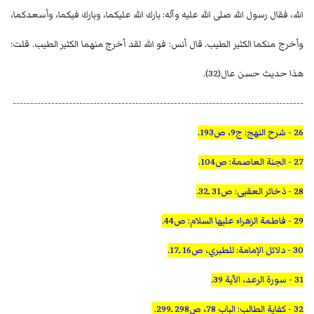
الله، فقال رسول الله صلى الله عليه وآله: بارك الله عليكما، وبارك فيكما، وأسعدكما،
وأخرج منكما الكثير الطيب. قال أنس: فو الله لقد أخرج منهما الكثير الطيب. قلت:
هذا حديث حسن عال(32).
-----------------------------------------------------------------------------------
26 - شرح النهج: ج9، ص193.
27 - الجنة العاصمة: ص104.
28 - ذخائر العقبى: ص31 ـ32.
29 - فاطمة الزهراء عليها السلام: ص44.
30 - دلائل الإمامة: للطبري، ص16 ـ17.
31 - سورة الرعد، الآية 39.
32 - كفاية الطالب: الباب 78، ص298 ـ299.