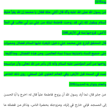
يوماً(27).
عن رسول الله صلى الله عليه وآله قال: أتاني ملك فقال: يا محمد إن الله يقرأ عليك
السلام ويقول لك: إني قد زوجت فاطمة ابنتك من علي بن أبي طالب في الملأ
الأعلى، فزوجها منه في الأرض(28).
قال المحقق البارع علي محمد علي دخيل: للزهراء عليها السلام فضائل ومميزات
على جميع النساء باعتبارها سيدة نساء العالمين، ومن هذه الفضائل ـ وما أكثرها ـ
زواجها من أمير المؤمنين عليه السلام وأنه كان بأمر من الله تعالى، وأن مراسيمه
تمت في السماء قبل الأرض، وفي العالم العلوي قبل السفلي، روى ذلك الخاص
والعام وتواتر به الحديث(29).
عن جابر قال: لما أراد رسول الله أن يزوج فاطمة علياً قال له: اخرج يا أبا الحسن
إلى المسجد فإني خارج في إثرك، ومزوجك بحضرة الناس، وذاكر من فضلك ما