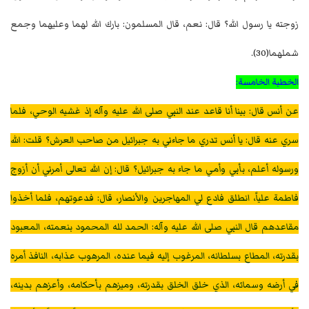
زوجته يا رسول الله؟ قال: نعم، قال المسلمون: بارك الله لهما وعليهما وجمع
شملهما(30).
الخطبة الخامسة:
عن أنس قال: بينا أنا قاعد عند النبي صلى الله عليه وآله إذ غشيه الوحي، فلما
سري عنه قال: يا أنس تدري ما جاءني به جبرائيل من صاحب العرش؟ قلت: الله
ورسوله أعلم، بأبي وأمي ما جاء به جبرائيل؟ قال: إن الله تعالى أمرني أن أزوج
فاطمة علياً، انطلق فادع لي المهاجرين والأنصار، قال: فدعوتهم، فلما أخذوا
مقاعدهم قال النبي صلى الله عليه وآله: الحمد لله المحمود بنعمته، المعبود
بقدرته، المطاع بسلطانه، المرغوب إليه فيما عنده، المرهوب عذابه، النافذ أمره
في أرضه وسمائه، الذي خلق الخلق بقدرته، وميزهم بأحكامه، وأعزهم بدينه،