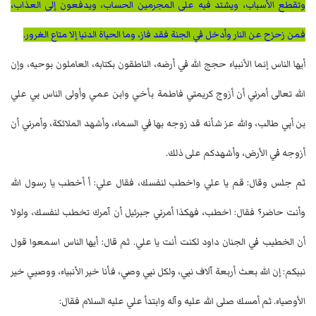
وتقطع الأسباب، ويشتد فيه على المجرمين الحساب، ويدفعون إلى العذاب،
فمن زحزح عن النار وأدخل في الجنة فقد فاز، وما الحياة الدنيا إلا متاع الغرور.
أيها الناس إنما الأنبياء حجج الله في أرضه، الناطقون بكتابه، العاملون بوحيه، وإن
الله تعالى أمرني أن أزوج كريمتي فاطمة بأخي وابن عمي وأولى الناس بي علي
بن أبي طالب، والله عز شأنه قد زوجه بها في السماء، وأشهد الملائكة، وأمرني أن
أزوجه في الأرض، وأشهدكم على ذلك.
ثم جلس وقال: قم يا علي واخطب لنفسك، فقال علي: أ أخطب يا رسول الله
وأنت حاضر؟ فقال: اخطب، فهكذا أمرني جبرئيل أن آمرك تخطب لنفسك، ولولا
أن الخطيب في الجنان داود لكنت أنت يا علي. ثم قال: أيها الناس اسمعوا قول
نبيكم: إن الله بعث أربعة آلاف نبي، ولكل نبي وصي، فأنا خير الأنبياء، ووصيي خير
الأوصياء. ثم أمسك صلى الله عليه وآله وابتدأ علي عليه السلام فقال: