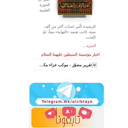
الحوزة
العلمیة
الرشیدة الّتي امتدّت أكثر من ألف
سنة، كانت تعتمد «النهاية» متناً، ثمّ
اتّخذت
المزيد...
اخبار مؤسسة السبطين عليهما السلام
تقرير مصوّر - موكب عزاء مکتب سماحة اية الله السيد مرتضى الموسوي الاصفهاني في يوم إستشهاد السيدة فاطم...