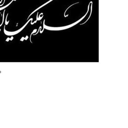
و
ماا
اسم 