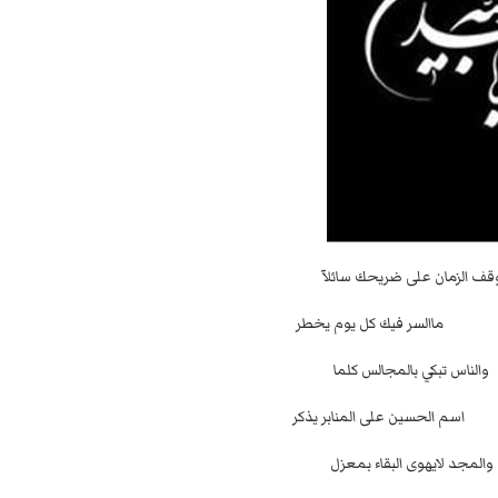
قف الزمان على ضريحك سائلآ
لسر فيك كل يوم يخطر
والناس تبكي بالمجالس كلما
الحسين على المنابر يذكر
والمجد لايهوى البقاء بمعزل