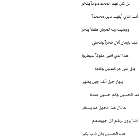
ان فيك المجد دومآ يفخر
أنت الذي أبقيت دين محمدآ
ت رب العرش طفلآ ينحر
قف يازمان ألان فخرآ وانحني
الذي افنى ملوكآ سيطروا
باق على مر السنين وكلما
ار جيل ألف جيل يظهر
ذا الحسين وكم حسين عندنا
ال هذا الجهل منا يسخر
افلا يرون برغم كل جهودهم
الحسين بكل قلب يكبر