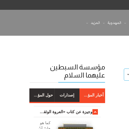
المهدوية
المزيد
مؤسسة السبطين
عليهما السلام
أخبار المؤسسة
إصدارات
حول المؤسسة
وجیزة عن کتاب «العروة الوثقی والتعلیقات علیها»
کما هو
جليّ أنّ