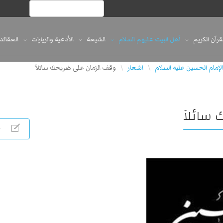
لقرآن الكريم
أهل البيت عليهم السلام
الشيعة
الأدعية والزيارات
العقائد
لإمام الحسين عليه السلام
اشعار
وقف الزمان على ضريحك سائلآ
\
\
 سائلآ