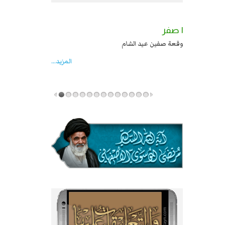
٢ صفر
١ صفر
السبايا عند يزيد شهادة زيد بن علي بن الحسين
وقعة صفين عيد الشام
عليهما السلام قتل صاحب الزنج واخماد انقلابه ...
المزید...