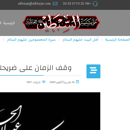
sibtayn@sibtayn.com
+98 25 3770 33 30
الرئيسية
ا
الصفحة الرئيسية
أهل البيت عليهم السلام
سيرة المعصومين عليهم السلام
ا
\
\
\
وقف الزمان على ضريحك
01 تشرين1/أكتوير 2020
الزيارات: 1917