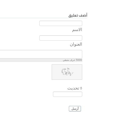
أضف تعليق
الاسم
العنوان
5000
حرف متبقي
تحديث
أرسل