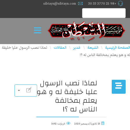
sibtayn@sibtayn.com
+98 25 3770 33 30
الصفحة الرئيسية
الشيعة
غدير
المقالات
لماذا نصب الرسول عليا خليفة
\
\
\
\
له و هو يعلم بمخالفة الناس له ؟!
لماذا نصب الرسول
عليا خليفة له و هو
يعلم بمخالفة
الناس له ؟!
13 كانون1/ديسمبر 2020
الزيارات: 1692