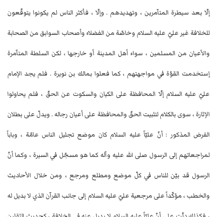
إلّا بعد سيطرة المتآمرين ، وتهديدهم . وإلّا ، فأكثر الناس لم يكونوا يتوقّعون
للخلافة غير عليّ عليه السلام وخاصّة من الفضلاء وأصحاب السوابق من الصحابة
والأعيان من المسلمين ، سواء أهل المدينة أو خارجها ، لكن السلطة المتآمرة
إستخدمت القوّة في مواجهتهم ، كما فعلوا بمالك بن نويرة . فلم يجد الإمام
عليّ عليه السلام إلّا المحافظة على الكيان والسكوت عن الحقّ ، فلم يحاولوا
الإثارة ، سوى بالكلام لتثبيت الحقّ والمحافظة على أعيان رجاله . ويدلّ على بطلان
الفرض المذكور : أنّ عليّاً عليه السلام كان موضع تجليل الناس عامّة ، وباباً
لمراجعاتهم إلى الرسول صلى الله عليه وآله كما هو مسجّل في السيرة ، وكما أنّ
الرسول قد بيّن للناس في كلّ موضع ومطلع ومرجع ، ومن خلال الأحاديث
والخطب ، مؤكّداً على مرجعية عليّ عليه السلام إلى جانب القرآن الذي لا بديل له
، فكذلك دلّت على أنّ عليّاً عليه السلام لا بديل عنه في الخلافة ، كحديث الثقلين