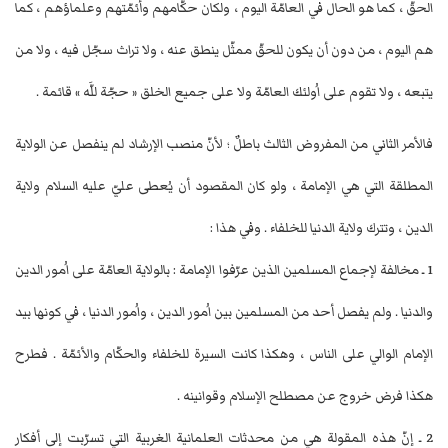
الحقّ ، كما هو الحال في العامّة اليوم ، ولكان حكّامهم وأئمّتهم وعلماؤهم ، كما
هم اليوم ، من دون أن يكون للحقّ ممثّل ينطق عنه ، ولا تراث سجّل فيه ، ولا من
يتبعه ، ولا تقوم على اُولئك العامّة ولا على جميع الخلق « حجّة للَّه » قائمة .
فالأمر الثاني من المفروض الثالث باطلٌ ؛ لأنّ منصب الإرشاد لم ينفصل عن الولاية
المطلقة التي هي الإمامة ، ولو كان المقصود أن يُعطى عليّ عليه السلام ولاية
الدين ، وتترك ولاية الدنيا للخلفاء . وفي هذا :
1 ـ مخالفة لإجماع المسلمين الذين عرّفوا الإمامة : بالولاية العامّة على اُمور الدين
والدنيا . ولم يفصل أحد من المسلمين بين اُمور الدين ، واُمور الدنيا ، في كونها بيد
الإمام الوالي على الناس ، وهكذا كانت السيرة للخلفاء والحكّام والأئمّة . فطرح
هكذا فرض خروج عن مصطلح الإسلام وقوانينه .
2 ـ إنّ هذه المقولة هي من محدثات العلمانية الغربية التي تسرّبت إلى أفكار