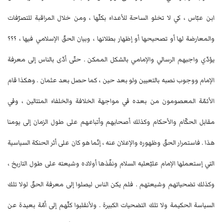
ابن عبّاس ، كي لا تخلو الساحة للأعداء بكلّها ، ومن خلال المراقبة للتصرّفات
والمعارضة لها أو تصحيحها أو إظهار بطلانها ، وبيان الحقّ الإسلامي فيها ، ؟؟؟
يؤدّي واجبهم الرسالي والإمامي بالشكل الممكن . حتّى أدّى بالناس إلى معرفة
الإمام ووجوب نصبه بالتعيين ولو بعد حين ، كما حصل بعد عثمان . وهكذا قام
الأئمّة المعصومون من بعده في مواجهة الخلافة والخلفاء المتتالين ، وفي
مقابل الحكّام والأحكام وكذلك أصحابهم وأتباعهم على طول الزمان إلى يومنا
هذا . فاستمرار الحقّ وظهوره والإعلان عنه ، إنّما هو كان على أثر الحنكة السياسية
التي إستعملها الإمام عليّ‏عليه السلام ونفّذها أولاده وشيعته على طول التاريخ ،
وكذلك تضحياتهم وشيعتهم . فلم يكن الناس ليصلوا إلى معرفة الحقّ لولا تلك
السياسة الحكيمة ولا تلك التضحيات الكبيرة . ولأنقلبوا كلّهم إلى اُمّة بعيدة عن