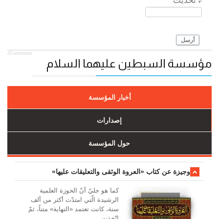
تحديث
أرسل
JComments
مؤسسة السبطين عليهما السلام
أخبار المؤسسة
إصدارات
حول المؤسسة
وجیزة عن کتاب «العروة الوثقی والتعلیقات علیها»
کما هو جليّ أنّ الحوزة العلمیة
الرشیدة الّتي امتدّت أكثر من ألف
سنة، كانت تعتمد «النهاية» متناً، ثمّ
اتّخذت