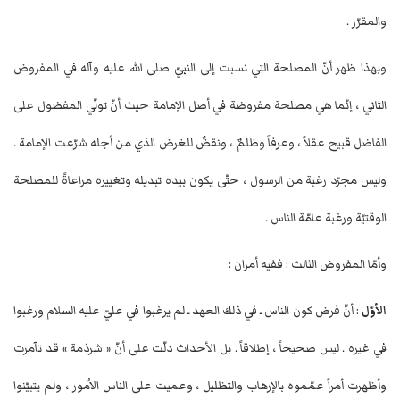
والمقرّر .
وبهذا ظهر أنّ المصلحة التي نسبت إلى النبيّ صلى الله عليه وآله في المفروض
الثاني ، إنّما هي مصلحة مفروضة في أصل الإمامة حيث أنّ تولّي المفضول على
الفاضل قبيح عقلاً ، وعرفاً وظلمٌ ، ونقضٌ للغرض الذي من أجله شرّعت الإمامة .
وليس مجرّد رغبة من الرسول ، حتّى يكون بيده تبديله وتغييره مراعاةً للمصلحة
الوقتيّة ورغبة عامّة الناس .
وأمّا المفروض الثالث : ففيه أمران :
الأوّل
: أنّ فرض كون الناس ـ في ذلك العهد ـ لم يرغبوا في عليّ عليه السلام ورغبوا
في غيره . ليس صحيحاً ، إطلاقاً . بل الأحداث دلّت على أنّ « شرذمة » قد تآمرت
وأظهرت أمراً عمّموه بالإرهاب والتظليل ، وعميت على الناس الاُمور ، ولم يتبيّنوا