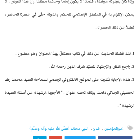
وإذا كان يقبلونه مرشداً ، فلماذا لا يكون إماماً وحاكماً مطلقاً . إنّ هذا الفرض ، لا
يمكن الإلتزام به في المنطق الإسلامي للحكم والدولة حتّى في عصرنا الحاضر ،
فضلاً عن ذلك العصر 3 .
1. لقد فصّلنا الحديث عن ذلك في كتاب مستقلّ بهذا العنوان وهو مطبوع .
2. راجع النصّ والإجتهاد للسيّد شرف الدين رحمه الله .
3. هذه الإجابة نُشرت على الموقع الالكتروني الرسمي لسماحة السيد محمد رضا
الحسيني الجلالي دامت بركاته تحت عنوان : " الأجوبة الرشيدة عن أسئلة السيدة
الرشيدة " .
اميرالمؤمنين
,
غدير
,
النبي محمّد (صلّى الله عليه وآله وسلّم)