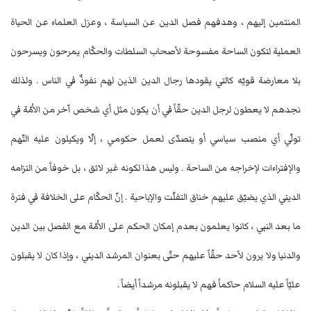
المنتمين إليهم ، وهدفهم فصل الدين عن السياسة ، وعزل العلماء عن الحياة
العملية لتكون الساحة مفسوحة لأصحاب السلطات والحكّام يمرحون ويسرحون
بلا معارضة قويّه كالتي يقودها رجال الدين الذين لهم نفوذٌ في الناس . ولذلك
نجدهم لا يعطون لرجل الدين حقّاً في أن يكون مثل أي شخص آخر من الاُمّة في
تولّي أي منصب سياسي أو يتصدّى لعمل حكومي ، إلّا ويكيلون عليه التّهم
والإفتراءات لإخراجه من الساحة . وليس هذا لكونه غير لائق ، بل خوفاً من التزامه
الديني الذي يضيّق عليهم خناق التفلّت والإباحية . إنّ الحكّام على الخلافة في فترة
ما بعد النبي ، كانوا يعلمون بعدم إمكان الحكم على الاُمّة مع الفصل بين الدين
والدنيا ولا يرون لأحد حقّاً عليهم حتّى بعنوان المرشد الديني ، وإذا كان لا يقبلون
عليّاً عليه السلام حاكماً فهم لا يقبلونه مرشداً أيضاً .