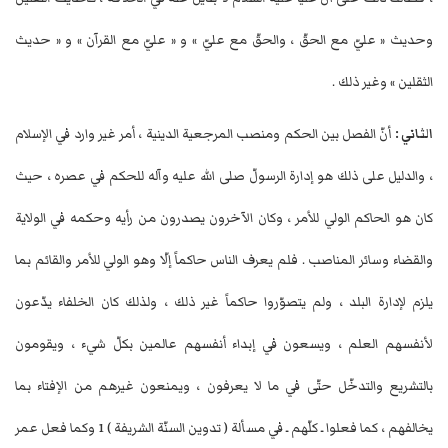
وحديث « عليّ مع الحقّ ، والحقّ مع عليّ » و « عليّ مع القرآن » و « حديث
الثقلين » وغير ذلك .
الثاني :
أنّ الفصل بين الحكم ومنصب المرجعية الدينية ، أمر غير وارد في الإسلام
، والدليل على ذلك هو إدارة الرسولّ صلى الله عليه وآله للحكم في عصره ، حيث
كان هو الحاكم الولي للأمر ، وكان الآخرون يصدرون من رأيه وحكمه في الولاية
والقضاء وسائر المناصب . فلم يعرف الناس حاكماً إلّا وهو الولي للأمر والقائم بما
يلزم لإدارة البلد ، ولم يتصوّروا حاكماً غير ذلك ، ولذلك كان الخلفاء يدّعون
لأنفسهم العلم ، ويسعون في إبداء أنفسهم عالمين بكلّ شي‏ء ، ويقومون
بالتشريع والتدخّل حتّى في ما لا يعرفون ، ويمنعون غيرهم من الإفتاء بما
يخالفهم ، كما فعلوا ـ كلّهم ـ في مسألة ( تدوين السنّة الشريفة ) 1 وكما فعل عمر