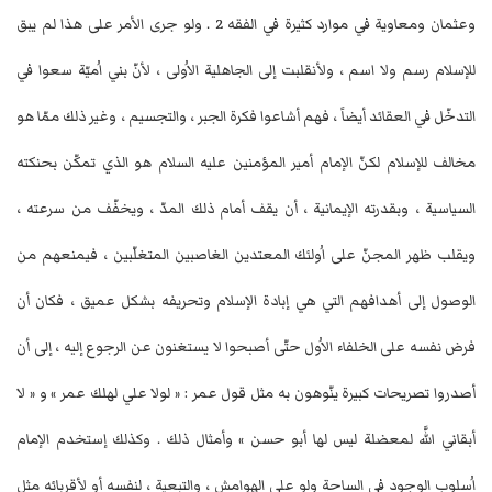
وعثمان ومعاوية في موارد كثيرة في الفقه 2 . ولو جرى الأمر على هذا لم يبق
للإسلام رسم ولا اسم ، ولأنقلبت إلى الجاهلية الاُولى ، لأنّ بني اُميّة سعوا في
التدخّل في العقائد أيضاً ، فهم أشاعوا فكرة الجبر ، والتجسيم ، وغير ذلك ممّا هو
مخالف للإسلام لكنّ الإمام أمير المؤمنين عليه السلام هو الذي تمكّن بحنكته
السياسية ، وبقدرته الإيمانية ، أن يقف أمام ذلك المدّ ، ويخفّف من سرعته ،
ويقلب ظهر المجنّ على اُولئك المعتدين الغاصبين المتغلّبين ، فيمنعهم من
الوصول إلى أهدافهم التي هي إبادة الإسلام وتحريفه بشكل عميق ، فكان أن
فرض نفسه على الخلفاء الاُول حتّى أصبحوا لا يستغنون عن الرجوع إليه ، إلى أن
أصدروا تصريحات كبيرة ينّوهون به مثل قول عمر : « لولا علي لهلك عمر » و « لا
أبقاني اللَّه لمعضلة ليس لها أبو حسن » وأمثال ذلك . وكذلك إستخدم الإمام
اُسلوب الوجود في الساحة ولو على الهوامش ، والتبعية ، لنفسه أو لأقربائه مثل