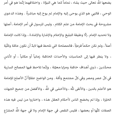
يضعها اللَّه تعالى حيث يشاء ، تماماً كما هي النبوّة ، واختلافهما إنّما هو في أمر
الوحي ، فالنبي هو الذي يوحى إليه والإمام لم يوح إليه مباشرةً . وهذه الدعوى
مشروحة في بحث الإمامة من علم الكلام ، وليس للرسول في أمر الإمامة ـ أصلها
ولا تحديد الإمام ـ إلّا وظيفة التبليغ والإعلام والإشارة والإشادة ، وإذا كانت الإمامة
أصلاً ، ولم تكن حكماً فرعيّاً ، فالمصلحة التي تلحظ فيها لابدّ أن تكون عامّة وكلّية
، ولا ينظر فيها إلى المناسبات والأحداث الخاصّة زمانياً أو مكانياً ، أو لاُناسٍ
محدّدين ، ذوي أهداف خاصّة ومزايا معيّنة ، وإنّما تلاحظ فيها المصالح السارية
في كلّ عصر ومصر وفي كلّ مجتمع واُمّة . ومن الواضح عقليّاً أنّ الأصلح للإمامة
هو الأعلم بالدين ، والأتقى للَّه ، والأخشى في اللَّه ، والأفضل من جميع الجهات
الخيّرة ، وإذا لم يخضع الناس لأحكام العقل هذه ، واختاروا من ليس فيه هذه
الصفات كلّها أو بعضها ، فليس النقص في جهة الإمام ولا في جهة اللَّه المشرّع