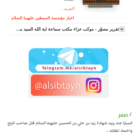
المزيد...
اخبار مؤسسة السبطين عليهما السلام
تقرير مصوّر - موكب عزاء مکتب سماحة اية الله السيد مرتضى الموسوي الاصفهاني في يوم إستشهاد السيدة فاطم...
٢ صفر
١ صفر
السبايا عند يزيد شهادة زيد بن علي بن الحسين عليهما السلام قتل صاحب الزنج
وقع
واخماد انقلابه ...