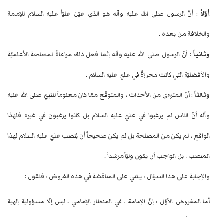
أوّلاً
: أنّ الرسول صلى الله عليه وآله هو الذي عيّن عليّاً عليه السلام للإمامة
والخلافة من بعده .
وثانياً
: أنّ الرسول صلى الله عليه وآله إنّما فعل ذلك مراعاةً لمصلحة الأعلميّة
والأفضليّة التي كانت محرزةً في عليّ عليه السلام .
وثالثاً
: أنّ المتراءى من الأحداث ، والمتوقّع ممّا كان معلوماً للنبيّ صلى الله عليه
وآله أنّ الناس لم يرغبوا في عليّ عليه السلام بل كانوا يرغبون في غيره فلهذا
الواقع ، لم يكن من المصلحة بل لم يكن صحيحاً أن يُنصب عليّ عليه السلام لهذا
المنصب ، بل الواجب أن يكون وليّاً مرشداً .
والإجابة على هذا السؤال ، يبتني على المناقشة في هذه الفروض ، فنقول :
أما المفروض الأوّل : إنّ الإمامة ـ في المنظار الإمامي ـ ليس إلّا مسؤولية إلهية