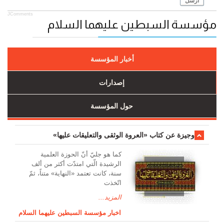
أرسل
JComments
مؤسسة السبطين عليهما السلام
أخبار المؤسسة
إصدارات
حول المؤسسة
وجیزة عن کتاب «العروة الوثقی والتعلیقات علیها»
کما هو جليّ أنّ الحوزة العلمیة
الرشیدة الّتي امتدّت أكثر من ألف
سنة، كانت تعتمد «النهاية» متناً، ثمّ
اتّخذت
المزيد...
اخبار مؤسسة السبطين عليهما السلام