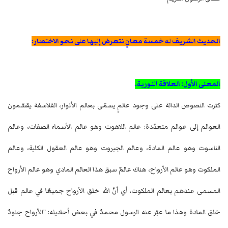
الحديث الشريف له خمسة معانٍ نتعرض إليها على نحو الاختصار:
المعنى الأول: العلاقة النورية.
كثرت النصوص الدالة على وجود عالمٍ يسمّى بعالم الأنوار، الفلاسفة يقسّمون
العوالم إلى عوالم متعدّدة: عالم اللاهوت وهو عالم الأسماء الصفات، وعالم
الناسوت وهو عالم المادة، وعالم الجبروت وهو عالم العقول الكلية، وعالم
الملكوت وهو عالم الأرواح، هناك عالمٌ سبق هذا العالم المادي وهو عالم الأرواح
المسمى عندهم بعالم الملكوت، أي أنّ الله خلق الأرواح جميعًا في عالم قبل
خلق المادة وهذا ما عبّر عنه الرسول محمدٌ في بعض أحاديثه: ”الأرواح جنودٌ