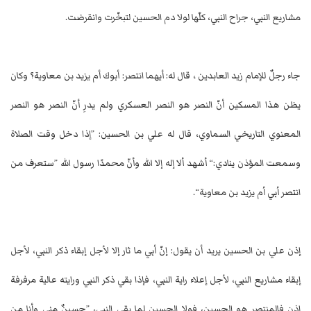
مشاريع النبي، جراح النبي، كلّها لولا دم الحسين لتبخّرت وانقرضت.
جاء رجلٌ للإمام زيد العابدين ، قال له: أيهما انتصر: أبوك أم يزيد بن معاوية؟ وكان
يظن هذا المسكين أنّ النصر هو النصر العسكري ولم يدرِ أنّ النصر هو النصر
المعنوي التاريخي السماوي، قال له علي بن الحسين: ”إذا دخل وقت الصلاة
وسمعت المؤذن ينادي:“ أشهد ألا إله إلا الله وأنّ محمدًا رسول الله ”ستعرف من
انتصر أبي أم يزيد بن معاوية“.
إذن علي بن الحسين يريد أن يقول: إنّ أبي ما ثار إلا لأجل إبقاء ذكر النبي، لأجل
إبقاء مشاريع النبي، لأجل إعلاء راية النبي، فإذا بقي ذكر النبي ورايته عالية مرفرفة
إذن فالمنتصر هو الحسين، فولا الحسين لما بقي النبي، ”حسينٌ مني وأنا من