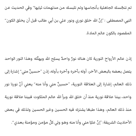
لم تنجّسك الجاهلية بأنجاسها ولم تلبسك من مدلهمات ثيابها“ وفي الحديث عن
النبي المصطفى : ”إنّ الله خلق نوري ونور علي بن أبي طالب قبل أن يخلق الكون“
المقصود بالكون عالم المادة.
إذن عالم الأرواح النورية كان هناك نورٌ واحدٌ يسبّح الله ويهلّله وهذا النور الواحد
يتصل بعضه بالبعض الآخر، أوله بآخره وآخره بأوله، إذن ”حسينٌ مني“ إشارة إلى
ذلك العالم، إشارة إلى العلاقة النورية، ”حسينٌ مني وأنا منه“ يعني أنّ نورنا نور
واحد، بيننا علاقة نورية منذ أن خلق الله وبرأ الله عالم الملكوت فبيننا علاقة نورية
منذ ذلك العالم، وهذا طبعًا يشترك فيه الحسين وغير الحسين ولذلك في بعض
الأحاديث الشريفة: ”إنّ عليًا مني وأنا منه وهو ولي كلّ مؤمن ومؤمنة بعدي“.