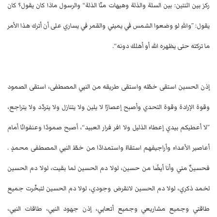
ركز بين اثنتين: بين السلة والذلة وهيهات منّا الذلة“ والرسول ماذا كان يقول؟ كان
يقول: ”واللهِ لو وضعوا الشمس في يميني والقمر في يساري على أن أترك هذا الأمر
ما تركته حتى يظهره الله أو أهلك دونه“.
إذن الحسين استقى خطّه واستقى طريقه من النبي المصطفى، استقى الصمود
وقوة الإرادة وقوة التحدي وأصبح إعصارًا لا يلين ولا يتنازل ولا يتردّد ولا يتراجع،
”لا أعطيكم بيدي إعطاء الذليل ولا افر فرار العبيد“، أصبح صمودًا وعنفوانًا أمام
أعاصير الأعداء وأراجيفهم استقاءً واستمدادًا من خطّ النبي المصطفى محمدٍ .
فحسينٌ مني وأنا أيضًا من حسين، لولا دم الحسين لما بقيت، لولا دم الحسين
لخمد ذكري، لولا دم الحسين لانقرض وجودي، لولا دم الحسين لتبخّرت جميع
طاقتي وجميع مشاريعي وجميع أتعابي، إذن جهود النبي، طاقات النبي،