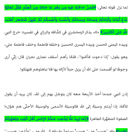
لما نزل قوله تعالى:
﴿فَمَنْ حَاجَّكَ فِيهِ مِن بَعْدِ مَا جَاءَكَ مِنَ الْعِلْمِ فَقُلْ تَعَالَوْا
نَدْعُ أَبْنَاءَنَا وَأَبْنَاءَكُمْ وَنِسَاءَنَا وَنِسَاءَكُمْ وَأَنفُسَنَا وَأَنفُسَكُمْ ثُمَّ نَبْتَهِلْ فَنَجْعَل لَّعْنَتَ
اللَّهِ عَلَى الْكَاذِبِينَ﴾
«5»، يذكر الزمخشري في كشّافه والرزاي في تفسيره: خرج النبي
وبيده اليمنى الحسن وبيده اليسرى الحسين وخلفه فاطمة وخلف فاطمة علي،
وهو يقول: ”إذا دعوت فأمّنوا“، فلمّا رآهم أسقف نصارى نجران قال: إنّي أرى
وجوهًا لو أقسمت على الله أن يزيل جبلاً لأزاله بها فلا تباهلوهم فتهلكوا.
إذن النبي عندما أخذ الأربعة معه كان يتوسّل بهم إلى الله، كان يريد أن يقول
للأمّة: إذا أردتم وسيلة إلى الله فالوسيلة الأسمى والوسيلة الأجلّى هم هؤلءا
الصفوة المطهّرة الطاهرة
﴿إِنَّمَا يُرِيدُ اللَّهُ لِيُذْهِبَ عَنكُمُ الرِّجْسَ أَهْلَ الْبَيْتِ وَيُطَهِّرَكُمْ
تَطْهِيرًا﴾
«6». ”حسينٌ مني“ حسينٌ يستمدّ طريقه إلى الله مني، ”وأنا من حسين“