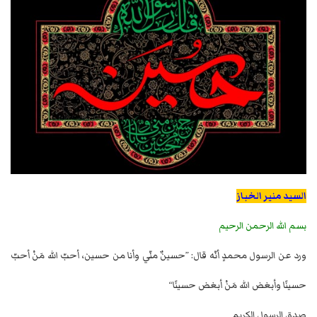
السيد منير الخباز
بسم الله الرحمن الرحيم
ورد عن الرسول محمدٍ أنّه قال: ”حسينٌ منّي وأنا من حسين، أحبّ الله مَنْ أحبّ
حسينًا وأبغض الله مَنْ أبغض حسينًا“
صدق الرسول الكريم