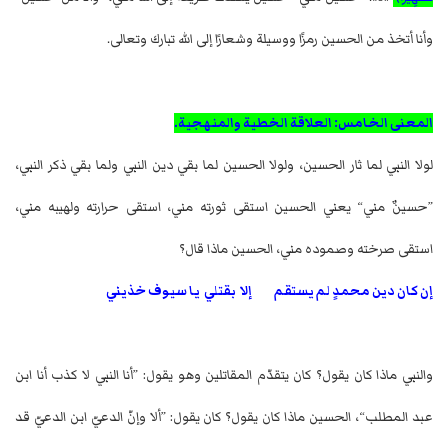
وأنا أتخذ من الحسين رمزًا ووسيلة وشعارًا إلى الله تبارك وتعالى.
المعنى الخامس: العلاقة الخطية والمنهجية.
لولا النبي لما ثار الحسين، ولولا الحسين لما بقي دين النبي ولما بقي ذكر النبي،
”حسينٌ مني“ يعني الحسين استقى ثورته مني، استقى حرارته ولهيبه مني،
استقى صرخته وصموده مني، الحسين ماذا قال؟
إن كان دين محمدٍ لم يستقم إلا بقتلي يا سيوف خذيني
والنبي ماذا كان يقول؟ كان يتقدّم المقاتلين وهو يقول: ”أنا النبي لا كذب أنا ابن
عبد المطلب“، الحسين ماذا كان يقول؟ كان يقول: ”ألا وإنّ الدعيّ ابن الدعيّ قد