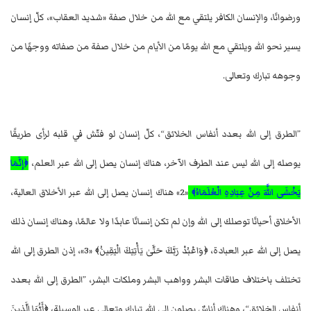
ورضوانًا، والإنسان الكافر يلتقي مع الله من خلال صفة «شديد العقاب»، كلّ إنسان
يسير نحو الله ويلتقي مع الله يومًا من الأيام من خلال صفة من صفاته ووجهًا من
وجوهه تبارك وتعالى.
”الطرق إلى الله بعدد أنفاس الخلائق“، كلّ إنسان لو فتّش في قلبه لرأى طريقًا
يوصله إلى الله ليس عند الطرف الآخر، هناك إنسان يصل إلى الله عبر العلم،
﴿إِنَّمَا
يَخْشَى اللَّهَ مِنْ عِبَادِهِ الْعُلَمَاءُ﴾
«2» هناك إنسان يصل إلى الله عبر الأخلاق العالية،
الأخلاق أحيانًا توصلك إلى الله وإن لم تكن إنسانًا عابدًا ولا عالمًا، وهناك إنسان ذلك
يصل إلى الله عبر العبادة، ﴿وَاعْبُدْ رَبَّكَ حَتَّىٰ يَأْتِيَكَ الْيَقِينُ﴾ «3»، إذن الطرق إلى الله
تختلف باختلاف طاقات البشر وواهب البشر وملكات البشر، ”الطرق إلى الله بعدد
أنفاس الخلائق“، وهناك أناسٌ يصلون إلى الله تبارك وتعالى عبر الوسيلة، ﴿أَيُّهَا الَّذِينَ