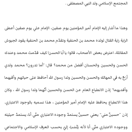
المجتمع الإسلامي ولد النبي المصطفى .
وهذا ما أشار إليه الإمام أمير المؤمنين يوم صفين، الإمام علي يوم صفين أعطى
الراية راية القتال لولده محمد بن الحنفية وتقدّم محمد بن الحنفية يقود الجيوش
المقاتلة، اعترض بعض الأصحاب، قالوا: يا أبا الحسن! كيف قدّمتَ محمد وعندك
الحسن والحسين والحسنان أفضل من محمد؟ قال: ”أما تدرون؟ محمد ولدي
أزجّ به في المهالك والحسن والحسين ولدا رسول الله أحافظ على حياتهم وأقيهما
وأفديهما“ إذن الانطباع العام عن الحسن والحسين أنّهما ولدا رسول الله ، وكان
هذا الانطباع يحافظ عليه الإمام أمير المؤمنين ، هذا نسميه بالوجود الاعتباري.
إذن ”حسينٌ مني“ يعني حسينٌ يستمدّ وجوده الاعتباري منّي أنا، يستمدّ حيثيته
ووجوده الاعتباري منّي أنا لأنه يُنْسَبُ إليّ بحسب العرف الإسلامي والاجتماعي