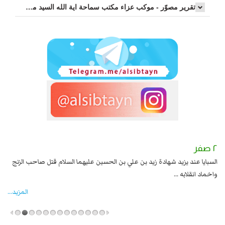
تقرير مصوّر - موكب عزاء مکتب سماحة اية الله السيد مرتضى الموسوي الاصفهاني في يوم إستشهاد السيدة فاطم...
٢ صفر
١ صفر
السبايا عند يزيد شهادة زيد بن علي بن الحسين عليهما السلام قتل صاحب الزنج
وقع
واخماد انقلابه ...
المزید...