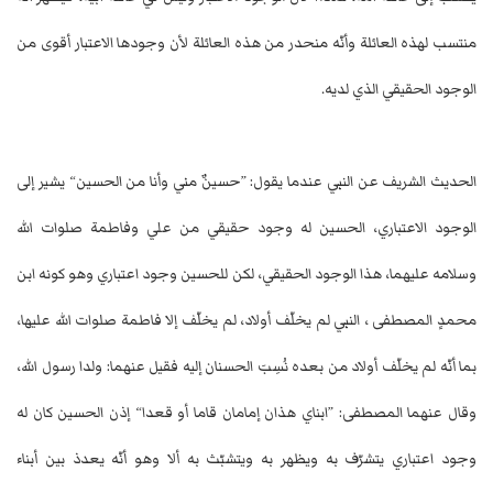
منتسب لهذه العائلة وأنّه منحدر من هذه العائلة لأن وجودها الاعتبار أقوى من
الوجود الحقيقي الذي لديه.
الحديث الشريف عن النبي عندما يقول: ”حسينٌ مني وأنا من الحسين“ يشير إلى
الوجود الاعتباري، الحسين له وجود حقيقي من علي وفاطمة صلوات الله
وسلامه عليهما، هذا الوجود الحقيقي، لكن للحسين وجود اعتباري وهو كونه ابن
محمدٍ المصطفى ، النبي لم يخلّف أولاد، لم يخلّف إلا فاطمة صلوات الله عليها،
بما أنّه لم يخلّف أولاد من بعده نُسِبَ الحسنان إليه فقيل عنهما: ولدا رسول الله،
وقال عنهما المصطفى: ”ابناي هذان إمامان قاما أو قعدا“ إذن الحسين كان له
وجود اعتباري يتشرّف به ويظهر به ويتشبّث به ألا وهو أنّه يعدذ بين أبناء