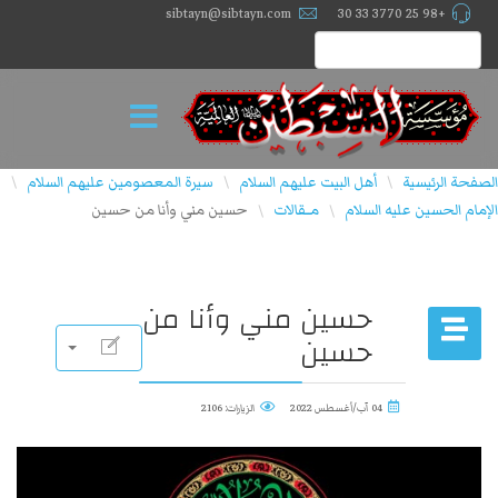
sibtayn@sibtayn.com
+98 25 3770 33 30
الصفحة الرئيسية
أهل البيت عليهم السلام
سيرة المعصومين عليهم السلام
\
\
\
الإمام الحسين عليه السلام
مــقالات
حسين مني وأنا من حسين
\
\
حسين مني وأنا من
حسين
04 آب/أغسطس 2022
الزيارات: 2106