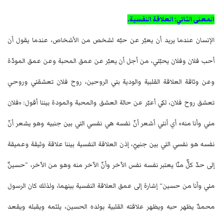
المعنى الثاني: العلاقة النفسية.
الإنسان عندما يريد أن يعبّر عن حبّه لشخص من الأشخاص، عندما يقول أن
أحب فلان وفلان يحبّني، من أجل أن يعبّر عن عمق المحبة وعن عمق المودّة
وعن وثاقة العلاقة القلبية والودية بني الروحين، روح فلان تعشقني وروحي
تعشق روح فلان، لكي أعبّر عن حالة العشق والمحبة والمودة بيننا أقول: «فلان
مني وأنا منه» أي أنني أشعر أنّ نفسه هي نفسي التي بين جنبيه وهو يشعر أنّ
نفسه هو نفسي التي بين جنبيّ، إذن العلاقة النفسية بيننا علاقة وثيقة وعميقة
إلى حدّ كلٌّ منّا يعتبر نفسه نفس الآخر وأنّ الآخر منه وهو من الآخر، ”حسينٌ
مني وأنا من حسين“ إشارة إلى عمق العلاقة النفسية بينهما، ولذلك كان الرسول
محمدٌ يظهر حبه ويظهر علاقته القلبية بولده الحسين، يلثمه ويقبله ويقعد