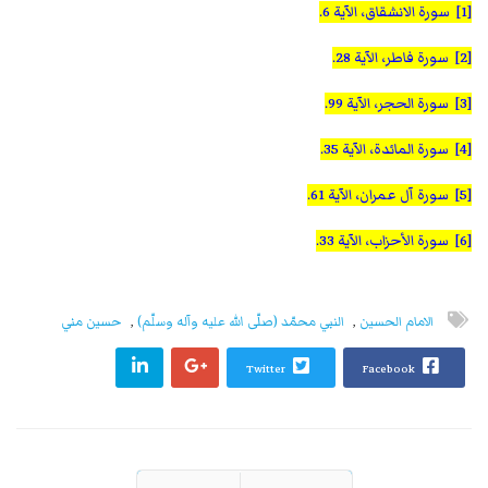
[1] سورة الانشقاق، الآية 6.
[2] سورة فاطر، الآية 28.
[3] سورة الحجر، الآية 99.
[4] سورة المائدة، الآية 35.
[5] سورة آل عمران، الآية 61.
[6] سورة الأحزاب، الآية 33.
الامام الحسين
,
النبي محمّد (صلّى الله عليه وآله وسلّم)
,
حسين مني
Twitter
Facebook