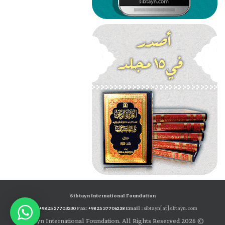
Sibtayn International Foundation
Tel:
+98 25 37703330
Fax:
+98 25 37706238
Email :
sibtayn[at]sibtayn.com
© 2026 Sibtayn International Foundation. All Rights Reserved.