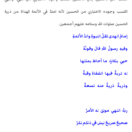
اكتسب وجوده الاعتباري من الحسين لأنه امتدّ في الأئمة الهداة من ذرية
الحسين صلوات الله وسلامه عليهم أجمعين.
إمامُ الهدى ثقلُ النبوةِ والدُ الأئمةِ
وفيهِ رسولُ اللهِ قالَ وقولُهُ
حبي بثلاثٍ ما أحاطَ بمثلها
له تربةٌ فيها الشفاءُ وقبةٌ
وذريةٌ ذريةٌ منه تسعةٌ
ربُّ النهي مولىً له الأمرُ
صحيحٌ صريحٌ ليسَ في ذلكم نكرُ