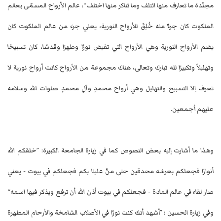
مجنّدة ما تعارف منها ائتلف وما تناكر منها اختلف“، عالم الأرواح المسمّى بعالم
الملكوت كان جزءٌ منه خُلِقَ للأرواح النورية، يعني جزء من عالم الملكوت كان
يضم الأرواح النورية وهي الأرواح التي تفيض نورًا وطهرًا وقدسًا، كان تسبيحًا
وتهليلاً وتكبيرًا لله تبارك وتعالى، هناك مجموعة من الأرواح كانت أرواح نورية لا
تعرف إلا التسبيح والتهليل وهي أرواح محمدٍ وآلِ محمدٍ صلوات الله وسلامه
عليهم أجمعين.
وهذا ما أشارت إليه بعض النصوص كما في زيارة الجامعة الكبيرة: ”خلقكم الله
أنوارًا فجعلكم بعرشه محدقين حتى منّ علينا بكم فجعلكم في بيوت - يعني
صار لقاء في عالم المادة - فجعلكم في بيوت أذن الله أن ترفع ويذكر فيها اسمه“
وفي زيارة الحسين : ”أشهد أنك كنت نورًا في الأصلاب الشامخة والأرحام المطهرة