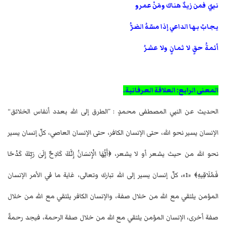
نبيٌ فمن زيدٌ هناك ومَنْ عمرو
يجابُ بها الداعي إذا مسّهُ الضرُّ
أئمةُ حقٍ لا ثمانٍ ولا عشرُ
المعنى الرابع: العلاقة العرفانية.
الحديث عن النبي المصطفى محمدٍ : ”الطرق إلى الله بعدد أنفاس الخلائق“
الإنسان يسير نحو الله، حتى الإنسان الكافر، حتى الإنسان العاصي، كلّ إنسان يسير
نحو الله من حيث يشعر أو لا يشعر، ﴿أَيُّهَا الْإِنسَانُ إِنَّكَ كَادِحٌ إِلَىٰ رَبِّكَ كَدْحًا
فَمُلَاقِيهِ﴾ «1»، كلّ إنسان يسير إلى الله تبارك وتعالى، غاية ما في الأمر الإنسان
المؤمن يلتقي مع الله من خلال صفة، والإنسان الكافر يلتقي مع الله من خلال
صفة أخرى، الإنسان المؤمن يلتقي مع الله من خلال صفة الرحمة، فيجد رحمةً