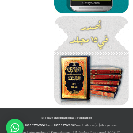
Sibtayn International Foundation
Tel:
+98 25 37703330
Fax:
+98 25 37706238
Email :
sibtayn[at]sibtayn.com
© 2026 Sibtayn International Foundation. All Rights Reserved.