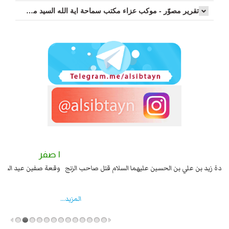
تقرير مصوّر - موكب عزاء مکتب سماحة اية الله السيد مرتضى الموسوي الاصفهاني في يوم إستشهاد السيدة فاطم...
٢ صفر
١ صفر
السبايا عند يزيد شهادة زيد بن علي بن الحسين عليهما السلام قتل صاحب الزنج
وقع
واخماد انقلابه ...
المزید...