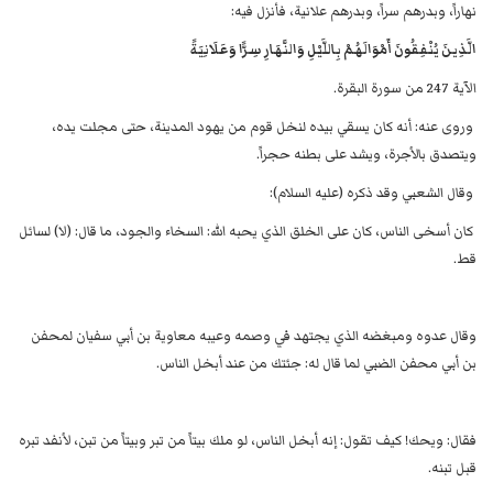
نهاراً، وبدرهم سراً، وبدرهم علانية، فأنزل فيه: ‌
الَّذِينَ ‌يُنْفِقُونَ أَمْوَالَهُمْ بِاللَّيْلِ وَالنَّهَارِ سِرًّا وَعَلَانِيَةً
الآية 247 من سورة البقرة.‌
وروى عنه: ‌أنه كان يسقي بيده لنخل قوم من يهود المدينة، حتى مجلت يده،
ويتصدق ‌بالأجرة، ويشد على بطنه حجراً.
وقال الشعبي وقد ذكره ‌(عليه السلام)‌:
‌كان أسخى الناس، كان على الخلق الذي يحبه الله: السخاء والجود، ما قال: ‌(لا)‌ لسائل
قط. ‌
وقال عدوه ومبغضه الذي يجتهد في وصمه وعيبه معاوية بن أبي ‌سفيان لمحفن
بن أبي محفن الضبي لما قال له: جئتك من عند أبخل الناس.‌
فقال: ويحك! كيف تقول: إنه أبخل الناس، لو ملك بيتاً من تبر وبيتاً ‌من تبن، لأنفد تبره
قبل تبنه.‌