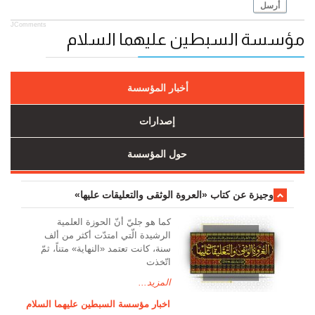
أرسل
JComments
مؤسسة السبطين عليهما السلام
أخبار المؤسسة
إصدارات
حول المؤسسة
وجیزة عن کتاب «العروة الوثقی والتعلیقات علیها»
کما هو جليّ أنّ الحوزة العلمیة
الرشیدة الّتي امتدّت أكثر من ألف
سنة، كانت تعتمد «النهاية» متناً، ثمّ
اتّخذت
المزيد...
اخبار مؤسسة السبطين عليهما السلام