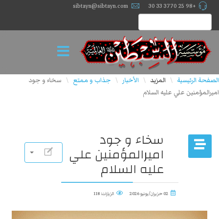
sibtayn@sibtayn.com
+98 25 3770 33 30
الصفحة الرئيسية
المزيد
الأخبار
جذاب و ممتع
سخاء و جود
\
\
\
\
اميرالمؤمنين علي عليه السلام
سخاء و جود
اميرالمؤمنين علي
عليه السلام
02 حزيران/يونيو 2026
الزيارات: 118