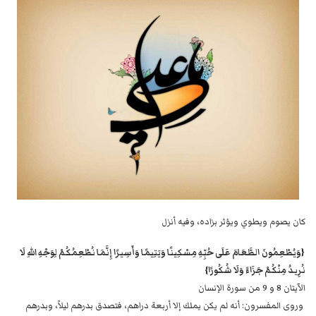
کان يصوم ويطوي ويؤثر ‌بزاده، وفيه أنزل
‌{وَيُطْعِمُونَ الطَّعَامَ عَلَى حُبِّهِ مِسْكِينًا وَيَتِيمًا وَأَسِيرًا ‌إِنَّمَا نُطْعِمُكُمْ لِوَجْهِ اللهِ لَا
نُرِيدُ مِنْكُمْ جَزَاءً وَلَا شُكُورًا}
الآيتان 8 و 9 من سورة الإنسان
‌وروى المفسرون: أنه لم يكن يملك إلا أربعة دراهم، فتصدق بدرهم ليلاً، ‌وبدرهم