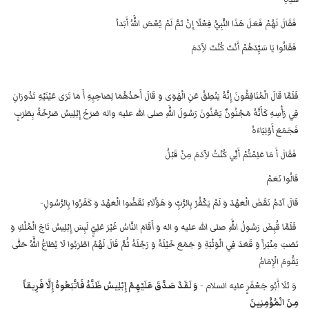
فَقَالَ لَهُمْ فَعَلَ هَذَا النَّبِيُّ فِعْلًا إِنْ تَمَّ لَمْ يُعْصَ اللَّهُ أَبَداً
فَقَالُوا يَا سَيِّدَهُمْ أَنْتَ كُنْتَ لآِدَمَ
فَلَمَّا قَالَ الْمُنَافِقُونَ إِنَّهُ يَنْطِقُ عَنِ الْهَوَى وَ قَالَ أَحَدُهُمَا لِصَاحِبِهِ أَ مَا تَرَى عَيْنَيْهِ تَدُورَانِ
فِي رَأْسِهِ كَأَنَّهُ مَجْنُونٌ يَعْنُونَ رَسُولَ اللَّهِ صلى الله عليه واله صَرَخَ إِبْلِيسُ صَرْخَةً بِطَرَبٍ
فَجَمَعَ أَوْلِيَاءَهُ
فَقَالَ أَ مَا عَلِمْتُمْ أَنِّي كُنْتُ لآِدَمَ مِنْ قَبْلُ
قَالُوا نَعَمْ
قَالَ آدَمُ نَقَضَ الْعَهْدَ وَ لَمْ يَكْفُرْ بِالرَّبِّ وَ هَؤُلَاءِ نَقَضُوا الْعَهْدَ وَ كَفَرُوا بِالرَّسُولِ-
فَلَمَّا قُبِضَ رَسُولُ اللَّهِ صلى الله عليه و اله وَ أَقَامَ النَّاسُ غَيْرَ عَلِيٍّ لَبِسَ إِبْلِيسُ تَاجَ الْمُلْكِ وَ
نَصَبَ مِنْبَراً وَ قَعَدَ فِي الْوَثْبَةِ وَ جَمَعَ خَيْلَهُ وَ رَجْلَهُ ثُمَّ قَالَ لَهُمْ اطْرَبُوا لَا يُطَاعُ اللَّهُ حَتَّى
يَقُومَ الْإِمَامُ
وَ تَلَا أَبُو جَعْفَرٍ عليه السلام -
وَ لَقَدْ صَدَّقَ عَلَيْهِمْ إِبْلِيسُ ظَنَّهُ‌ فَاتَّبَعُوهُ إِلَّا فَرِيقاً
مِنَ الْمُؤْمِنِينَ