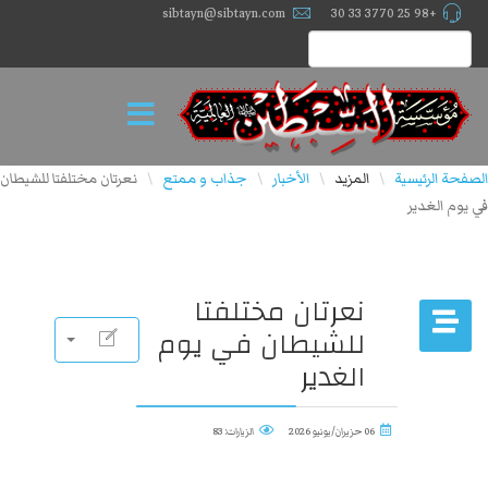
sibtayn@sibtayn.com
+98 25 3770 33 30
الصفحة الرئيسية
المزيد
الأخبار
جذاب و ممتع
نعرتان مختلفتا للشيطان
\
\
\
\
في يوم الغدير
نعرتان مختلفتا
للشيطان في يوم
الغدير
06 حزيران/يونيو 2026
الزيارات: 83