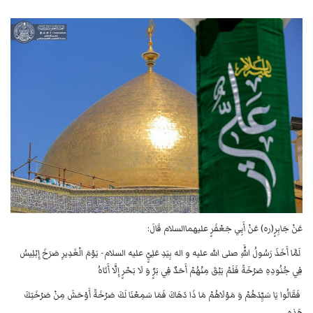
عَنْ جَابِرٍ(ره) عَنْ أَبِي جَعْفَرٍ عليهماالسلام قَالَ:
لَمَّا أَخَذَ رَسُولُ اللَّهِ صلى الله عليه و اله بِيَدِ عَلِيٍّ عليه السلام- يَوْمَ الْغَدِيرِ صَرَخَ إِبْلِيسُ
فِي جُنُودِهِ صَرْخَةً فَلَمْ يَبْقَ مِنْهُمْ أَحَدٌ فِي بَرٍّ وَ لَا بَحْرٍ إِلَّا أَتَاهُ
فَقَالُوا يَا سَيِّدَهُمْ وَ مَوْلَاهُمْ‌ مَا ذَا دَهَاكَ فَمَا سَمِعْنَا لَكَ صَرْخَةً أَوْحَشَ مِنْ صَرْخَتِكَ
هَذِهِ