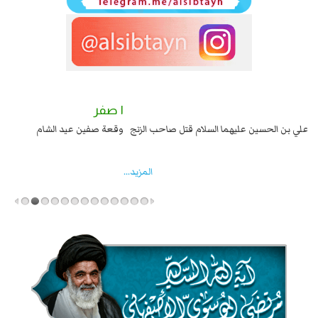
٢ صفر
١ صفر
السبايا عند يزيد شهادة زيد بن علي بن الحسين عليهما السلام قتل صاحب الزنج
وقع
واخماد انقلابه ...
المزید...