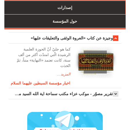
إصدارات
حول المؤسسة
وجیزة عن کتاب «العروة الوثقی والتعلیقات علیها»
کما هو جليّ أنّ الحوزة العلمیة
الرشیدة الّتي امتدّت أكثر من ألف
سنة، كانت تعتمد «النهاية» متناً، ثمّ
اتّخذت
المزيد...
اخبار مؤسسة السبطين عليهما السلام
تقرير مصوّر - موكب عزاء مکتب سماحة اية الله السيد مرتضى الموسوي الاصفهاني في يوم إستشهاد السيدة فاطم...