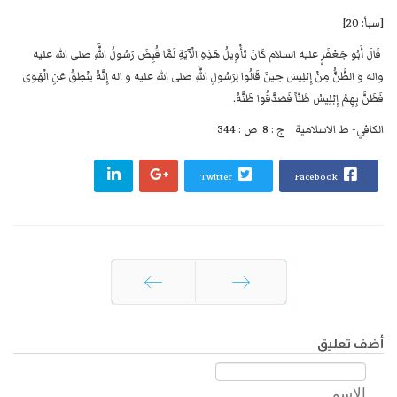
[سبأ: 20]
قَالَ أَبُو جَعْفَرٍ عليه السلام كَانَ تَأْوِيلُ هَذِهِ الْآيَةِ لَمَّا قُبِضَ رَسُولُ اللَّهِ صلى الله عليه
واله وَ الظَّنُّ مِنْ إِبْلِيسَ حِينَ قَالُوا لِرَسُولِ اللَّهِ صلى الله عليه و اله إِنَّهُ يَنْطِقُ عَنِ الْهَوَى
فَظَنَّ بِهِمْ إِبْلِيسُ ظَنّاً فَصَدَّقُوا ظَنَّهُ.
الكافي- ط الاسلامية ج : 8 ص : 344
Twitter
Facebook
السابق
التالي
أضف تعليق
الاسم