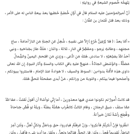
يَتَهمُه خُصوم الشيعةِ في روايتِهِ :
أنّ أميرَالمؤمنينَ علیه السلام قالَ في أوّلِ خُطبةٍ خَطَبها بعدَ بيعةِ الناسِ له على الأمر ،
وذلك بعدَ قتل عُثمان بن عَفّانَ :
« أمّا بعدُ : ( فلا يُرْعِيَنَّ مُرْع ) إِلاّ على نفسِهِ ، شُغِلَ عَنِ الجنةِ مَنِ النارُ أمامَهُ ، ساع
مجتهِد ، وطالبٌ يَرجو ، ومقصِّرٌ في النارِ ، ثلاثة ، واثنان : مَلَكٌ طارَ بجَناحَيهِ ، ونبي
أخذَ اللهُ بضبْعَيْهِ ، لا سادسَ. هَلكَ مَنِ ادَّعى ، ورَدِي مَنِ اقتحمَ. اليمينُ والشِّمالُ
مَضلَّةٌ ، والوُسْطى الجادّةُ ، مَنهجٌ عليهِ باقي الكتاب والسنةِ وآثار النبوةِ. إِن الله تعالى
داوى هذِه الأًمّةَ بدواءين : السوطَ والسيف ، لا هوادةَ عندَ الإمامَ ، فاستتروا ببيوتكم ،
وأصلحوا فيما بينَكم ، والتوبة من ورائكم ، مَنْ أبدى صفحتَهُ للحقِّ هَلكَ.
قد كانتْ أُمورٌ لم تكونوا عندي فيها معذورِينَ ، أما إِنّي لوأشاءُ أن أقولَ لَقلتُ ، عفا اللهُ
عمّا سلفَ ، سَبقَ الرجلانِ ، وقامَ الثالثً كالغُراب همّتُهُ بطنُهُ ، وَيلَهُ لو قُصَّ جَناحاهُ
وقُطِعَ رأسُهُ لَكانَ خيراً لهُ.
انظُروا فإِنْ أَنكرتُمْ فأنكِروا ، وإنْ عَرفتُمْ فبادِروا، حق وباطلٌ ولكلٍّ أهلٌ ، ولَئن أمِرَ
الباطلُ لَقديماً فَعلَ ، ولَئن قل الحقُّ فلرُبَّما ولعلَّ ، ولَقل ما أدبرَ شيء فأقبلَ ، ولَئن