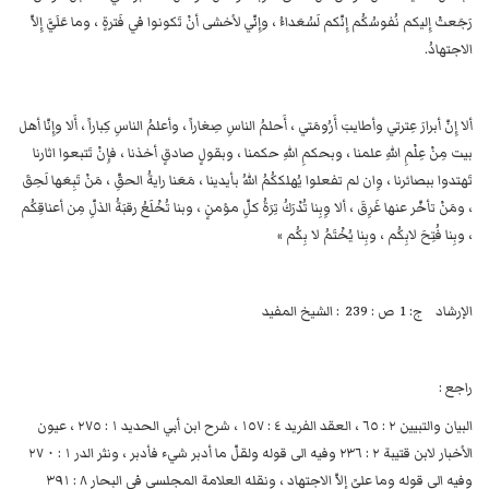
رَجَعتْ إِليكم نُفوسُكُم إِنّكم لَسُعَداءُ ، وإِنّي لأخشى أنْ تَكونوا في فَترةٍ ، وما عَلَيَّ إِلاّ
الاجتهادُ.
ألا إِنّ أبرارَ عِترتي وأطايبَ أَرُومَتي ، أَحلمُ الناسِ صِغاراً ، وأعلمُ الناسِ كِباراً ، أَلا وإِنّا أهل
بيت مِنْ عِلْمِ اللهِ علمنا ، وبحكمِ اللهِ حكمنا ، وبقولٍ صادقٍ أخذنا ، فإِنْ تَتبعوا اثارنا
تَهتدوا ببصائرنا ، وِان لم تفعلوا يُهلككُمُ اللهُ بأيدينا ، مَعَنا رايةُ الحقِّ ، مَنْ تَبِعَها لَحِقَ
، ومَنْ تأخّر عنها غَرِقَ ، ألا وِبِنا تُدْرَكُ تِرَةُ كلِّ مؤمنٍ ، وبنا تُخْلَعُ رقبَةُ الذلِّ مِن أعناقِكُم
، وبِنا فُتِحَ لابِكُم ، وبِنا يُخْتَمُ لا بِكُم »
الإرشاد ج: 1 ص : 239 : الشيخ المفيد
راجع :
البيان والتبيين ٢ : ٦٥ ، العقد الفريد ٤ : ١٥٧ ، شرح ابن أبي الحديد ١ : ٢٧٥ ، عيون
الأخبار لابن قتيبة ٢ : ٢٣٦ وفيه الى قوله ولقلّ ما أدبر شيء فأدبر ، ونثر الدر ١ : ٠ ٢٧
وفيه الى قوله وما عليً إلاّ الاجتهاد ، ونقله العلامة المجلسي في البحار ٨ : ٣٩١