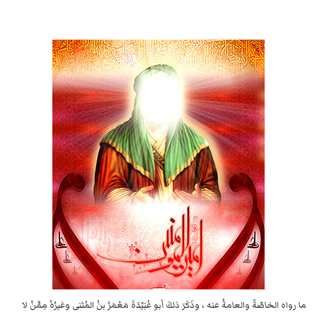
ما رواه الخاصّةً والعامةُ عنه ، وذَكَرَ ذلكَ أبو عُبَيْدَةَ مَعْمَرُ بنُ المُثنى وغيرُهُ مِمَّنْ لا