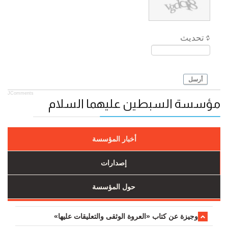
تحديث
أرسل
JComments
مؤسسة السبطين عليهما السلام
أخبار المؤسسة
إصدارات
حول المؤسسة
وجیزة عن کتاب «العروة الوثقی والتعلیقات علیها»