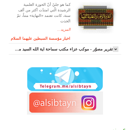
کما هو جليّ أنّ الحوزة العلمیة
الرشیدة الّتي امتدّت أكثر من ألف
سنة، كانت تعتمد «النهاية» متناً، ثمّ
اتّخذت
المزيد...
اخبار مؤسسة السبطين عليهما السلام
تقرير مصوّر - موكب عزاء مکتب سماحة اية الله السيد مرتضى الموسوي الاصفهاني في يوم إستشهاد السيدة فاطم...