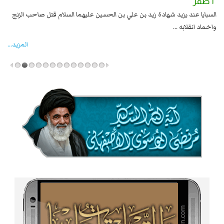
٢ صفر
١ صفر
السبايا عند يزيد شهادة زيد بن علي بن الحسين عليهما السلام قتل صاحب الزنج
وقع
واخماد انقلابه ...
المزید...