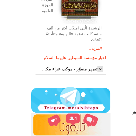
الحوزة
العلمیة
الرشیدة الّتي امتدّت أكثر من ألف
سنة، كانت تعتمد «النهاية» متناً، ثمّ
اتّخذت
المزيد...
اخبار مؤسسة السبطين عليهما السلام
تقرير مصوّر - موكب عزاء مکتب سماحة اية الله السيد مرتضى الموسوي الاصفهاني في يوم إستشهاد السيدة فاطم...
عض