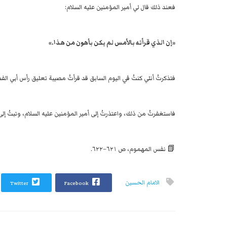
فعند ذلك قال لي أمير المؤمنين عليه السلام:
«إن الذي قرأته بالأمس لم يكن بأهون من هذا.»
فتذكرتُ أنني كنتُ في اليوم السابق قد قرأتُ مصيبة تعليق رأس أبي ال
فاستغفرتُ من ذلك، واعتذرتُ إلى أمير المؤمنين عليه السلام، وتبتُ إلى ا
📗 نفس المهموم، ص ٦٢١–٦٢٢.
الامام الحسین
Twitter
Facebook