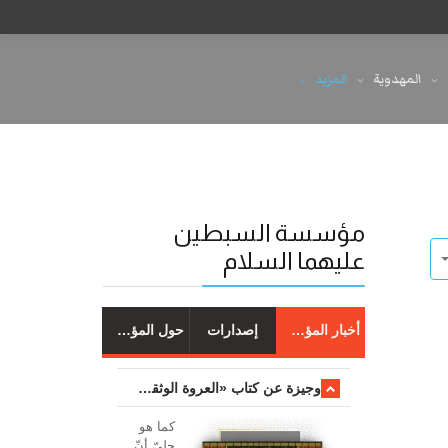
المهدوية
المزيد
مؤسسة السبطين
عليهما السلام
أخبار المؤسسة
إصدارات
حول المؤسسة
وجیزة عن کتاب «العروة الوثقی والتعلیقات علیها»
کما هو
جليّ أنّ