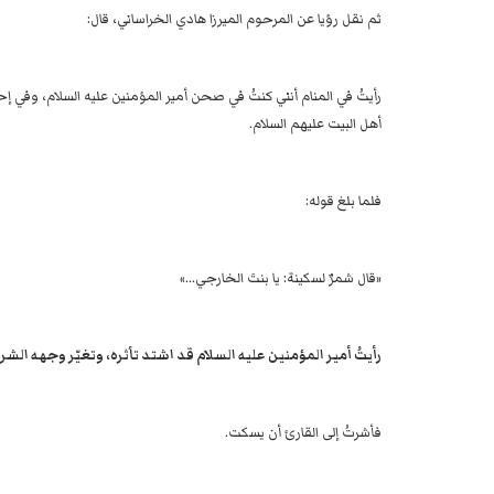
ثم نقل رؤيا عن المرحوم الميرزا هادي الخراساني، قال:
رأيتُ في المنام أنني كنتُ في صحن أمير المؤمنين عليه السلام، وفي 
أهل البيت عليهم السلام.
فلما بلغ قوله:
«قال شمرٌ لسكينة: يا بنتَ الخارجي...»
رأيتُ أمير المؤمنين عليه السلام قد اشتد تأثره، وتغيّر وجهه ال
فأشرتُ إلى القارئ أن يسكت.