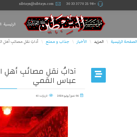
sibtayn@sibtayn.com
+98 25 3770 33 30
الرئيسية
ا
الصفحة الرئيسية
المزيد
الأخبار
جذاب و ممتع
آدابُ نقلِ مصائبِ أهلِ 
\
\
\
\
آدابُ نقلِ مصائبِ أهلِ
عباس القمي
04 تموز/يوليو 2026
الزيارات: 61