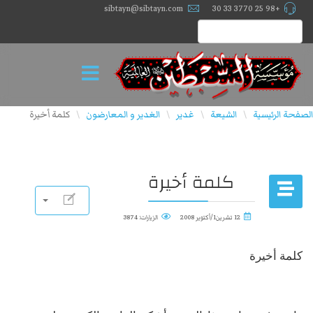
sibtayn@sibtayn.com
+98 25 3770 33 30
الصفحة الرئيسية
الشيعة
غدير
الغدیر و المعارضون
كلمة أخيرة
\
\
\
\
كلمة أخيرة
12 تشرين1/أكتوير 2008
الزيارات: 3874
كلمة أخيرة