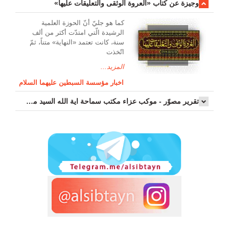
وجیزة عن کتاب «العروة الوثقی والتعلیقات علیها»
کما هو جليّ أنّ الحوزة العلمیة
الرشیدة الّتي امتدّت أكثر من ألف
سنة، كانت تعتمد «النهاية» متناً، ثمّ
اتّخذت
المزيد...
اخبار مؤسسة السبطين عليهما السلام
تقرير مصوّر - موكب عزاء مکتب سماحة اية الله السيد مرتضى الموسوي الاصفهاني في يوم إستشهاد السيدة فاطم...