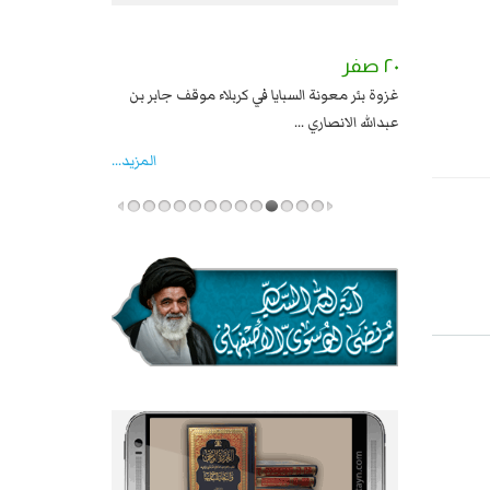
٢٠ صفر
١٨ صفر
غزوة بئر معونة السبايا في كربلاء موقف جابر بن
شهادة أويس القرني
عبدالله الانصاري ...
المزید...