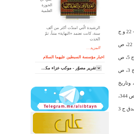
الحوزة
العلمیة
الرشیدة الّتي امتدّت أكثر من ألف
5- الإيضاح: ص 359، وتذكرة الخواص: 62 ، وسر العالمين 21، وصحيح البخاري ج 3، ص 60 وج 4، ص 173 وج 1، ص 21 - 22 و ج
سنة، كانت تعتمد «النهاية» متناً، ثمّ
اتّخذت
2، ص 115، والمصنف للصنعاني ج 6، ص 57 و ج 10، ص 361، وراجع ج 5، ص 438، والإرشاد للمفيد ص 107 والبحار ج 22، ص
المزيد...
498 وراجع: الغيبة للنعماني ص 81 ـ 82 وعمدة القاري ج 14 وص 298 وفتح الباري ج 8، ص 101 و102 والبداية والنهاية ج 5، ص
اخبار مؤسسة السبطين عليهما السلام
تقرير مصوّر - موكب عزاء مکتب سماحة اية الله السيد مرتضى الموسوي الاصفهاني في يوم إستشهاد السيدة فاطم...
227، والبدء والتاريخ ج 5 ص 59، والملل والنحل ج 1، ص 22، والطبقات الكبرى ج 2، ص 244، وتاريخ الأمم والملوك ج 3، ص
192 - 193، والكامل في التاريخ ج 2، ص 320، وأنساب الأشراف ج 1، ص 562، وشرح النهج للمعتزلي ج 6، ص 51، وتاريخ
الخميس ج 2، ص 164، وصحيح مسلم ج ص 75، ومسند أحمد ج 1، ص 355 وص 324 وص 325 والسيرة الحلبية ج 3، ص 344،
ونهج الحق: ص 273، والعبر وديوان المبتدأ والخبر ج 2 قسم 2، ص 62, راجع: حق اليقين ج 1، ص 181 - 182 ودلائل الصدق ج 3