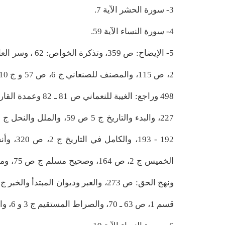
3- سورة الحشر الآية 7.
4- سورة النساء الآية 59.
قسم 1، ص 63 ـ 70، والصراط المستقيم ج 3 و 6، والمراجعات: 353، والنص والإجتهاد: 149 ـ 163.