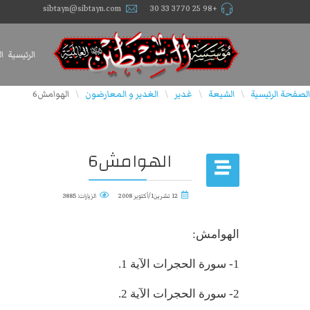
sibtayn@sibtayn.com
+98 25 3770 33 30
الرئيسية
ا
الصفحة الرئيسية
الشيعة
غدير
الغدیر و المعارضون
الهوامش6
\
\
\
\
الهوامش6
12 تشرين1/أكتوير 2008
الزيارات: 3885
الهوامش:
1- سورة الحجرات الآية 1.
2- سورة الحجرات الآية 2.