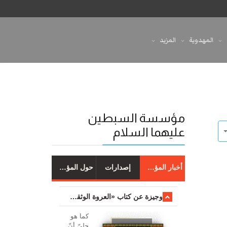
المهدوية
المزيد
مؤسسة السبطين
عليهما السلام
أخبار المؤسسة
إصدارات
حول المؤسسة
وجیزة عن کتاب «العروة الوثقی والتعلیقات علیها»
کما هو
جليّ أنّ