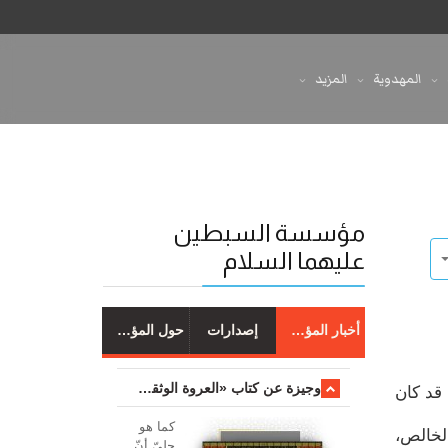
المهدوية
المزيد
مؤسسة السبطين
عليهما السلام
أخبار المؤسسة
إصدارات
حول المؤسسة
وجیزة عن کتاب «العروة الوثقی والتعلیقات علیها»
 قد كان
کما هو
الخالص،
جليّ أنّ