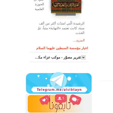
الحوزة
العلمیة
الرشیدة الّتي امتدّت أكثر من ألف
سنة، كانت تعتمد «النهاية» متناً، ثمّ
اتّخذت
المزيد...
اخبار مؤسسة السبطين عليهما السلام
تقرير مصوّر - موكب عزاء مکتب سماحة اية الله السيد مرتضى الموسوي الاصفهاني في يوم إستشهاد السيدة فاطم...