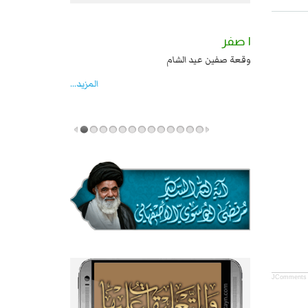
٢ صفر
١ صفر
السبايا عند يزيد شهادة زيد بن علي بن الحسين
وقعة صفين عيد الشام
عليهما السلام قتل صاحب الزنج واخماد انقلابه ...
المزید...
JComments