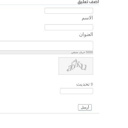
أضف تعليق
الاسم
العنوان
5000
حرف متبقي
تحديث
أرسل