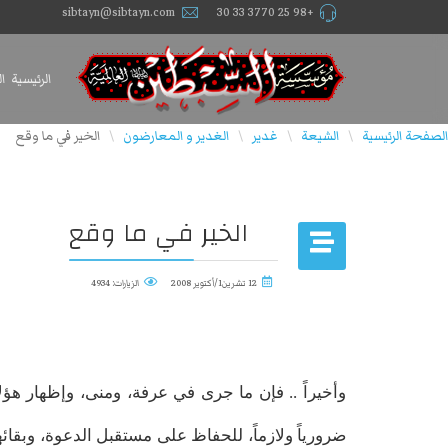
sibtayn@sibtayn.com
+98 25 3770 33 30
الرئيسية
ا
الصفحة الرئيسية
الشيعة
غدير
الغدیر و المعارضون
الخير في ما وقع
\
\
\
\
الخير في ما وقع
12 تشرين1/أكتوير 2008
الزيارات: 4934
وأخيراً .. فإن ما جرى في عرفة، ومنى، وإظهار هؤل
ضرورياً ولازماً، للحفاظ على مستقبل الدعوة، وبقا