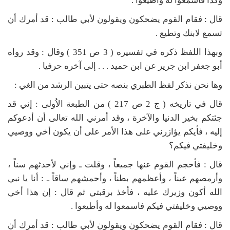
وكذا فاسمعوا له وأطيعوا .
قال : فقام القوم يضحكون ويقولون لأبي طالب : قد أمرك أن
تسمع لابنك وتطيع .
وبهذا اللفظ ذكره في تفسيره ( 3 ص 351 ) وقال : وقد رواه
أبو جعفر ابن جرير عن ابن حميد . . . إلى آخره حرفيا .
وها نحن نذكر لفظ الطبري بنصه حتى يتبين الرشد من الغي :
قال في تاريخه ( ج 2 ص 217 ) من الطبعة الاُولى : إني قد
جئتكم بخير الدنيا والآخرة ، وقد أمرني الله تعالى أن أدعوكم
إليه ، فأيكم يؤازرني على هذا الأمر على أن يكون أخي ووصيي
وخليفتي فيكم؟
قال : فأحجم القوم عنها جميعاً ، وقلت ـ وإني لأحدثهم سناً ،
وأرمصهم عيناً ، وأعظمهم بطناً ، وأحمشهم ساقاً ـ : أنا يا نبي
الله أكون وزيرك عليه ، فأخذ برقبتي ثم قال : إن هذا أخي
ووصيي وخليفتي فيكم فاسمعوا له وأطيعوا .
قال : فقام القوم يضحكون ويقولون لأبي طالب : قد أمرك أن