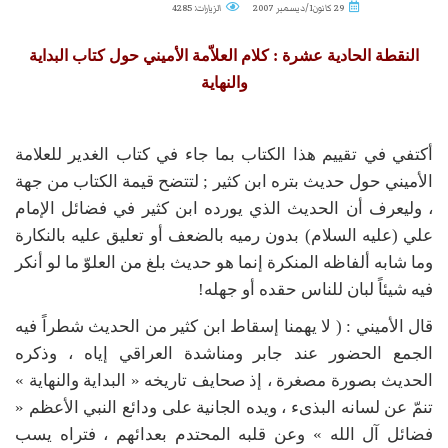
29 كانون1/ديسمبر 2007
الزيارات: 4285
النقطة الحادية عشرة : كلام العلاّمة الأميني حول كتاب البداية
والنهاية
أكتفي في تقييم هذا الكتاب بما جاء في كتاب الغدير للعلامة
الأميني حول حديث بتره ابن كثير ; لتتضح قيمة الكتاب من جهة
، وليعرف أن الحديث الذي يورده ابن كثير في فضائل الإمام
علي (عليه السلام) بدون رميه بالضعف أو تعليق عليه بالنكارة
وما شابه ألفاظه المنكرة إنما هو حديث بلغ من العلوّ ما لو أنكر
فيه شيئاً لبان للناس حقده أو جهله!
قال الأميني : ( لا يهمنا إسقاط ابن كثير من الحديث شطراً فيه
الجمع الحضور عند جابر ومناشدة العراقي إياه ، وذكره
الحديث بصورة مصغرة ، إذ صحايف تاريخه « البداية والنهاية »
تنمّ عن لسانه البذىء ، ويده الجانية على ودائع النبي الأعظم «
فضائل آل الله » وعن قلبه المحتدم بعدائهم ، فتراه يسب