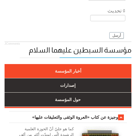
تحديث
أرسل
JComments
مؤسسة السبطين عليهما السلام
أخبار المؤسسة
إصدارات
حول المؤسسة
وجیزة عن کتاب «العروة الوثقی والتعلیقات علیها»
کما هو جليّ أنّ الحوزة العلمیة
الرشیدة الّتي امتدّت أكثر من ألف