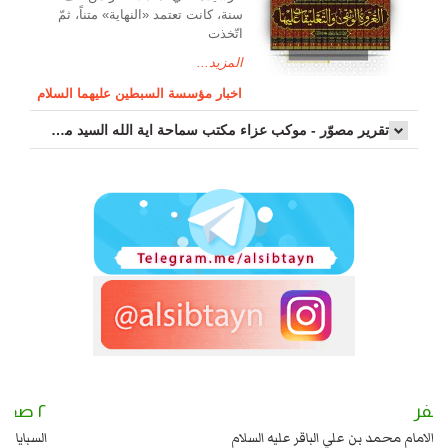
سنة، كانت تعتمد «النهاية» متناً، ثمّ
اتّخذت
المزيد...
اخبار مؤسسة السبطين عليهما السلام
تقرير مصوّر - موكب عزاء مکتب سماحة اية الله السيد مرتضى الموسوي الاصفهاني في يوم إستشهاد السيدة فاطم...
٣ صفر
٢ صفر
ولادة الامام محمد بن علي الباقر عليه السلام
الس