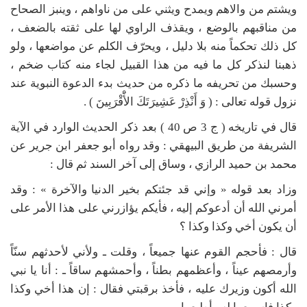
ويشتم من والاهم ويمدح ويثني على من ناواهم ، وينبز الصحاح
من مناقبهم بالوضع ، ويقذف الراوي لها على ثقته بالضعف ،
كل ذلك تحكماً منه بلا دليل ، ويحرّف الكلم عن مواضعها ، ولو
ذهبنا لنذكر كل ما فيه من هذا القبيل لجاء منه كتاب ضخم ،
وحسبك من تحريفه ما ذكره من حديث بدء الدعوة النبوية عند
نزول قوله تعالى : ( وَ أَنْذِرْ عَشِيرَتَكَ الأَْقْرَبِينَ ) .
قال في تاريخه ( ج 3 ص 40 ) بعد ذكر الحديث الوارد في الآية
الشريفة من طريق البيهقي : وقد رواه أبو جعفر ابن جرير عن
محمد بن حميد الرازي ، وساق إلى آخر السند ثم قال :
وزاد بعد قوله « وإني قد جئتكم بخير الدنيا والآخرة » : وقد
أمرني الله أن أدعوكم إليه ، فأيكم يؤازرني على هذا الأمر على
أن يكون أخي وكذا وكذا ؟
قال : فأحجم القوم عنها جميعاً ، وقلت ـ ولأني لأحدثهم سنّاً
وأرمصهم عيناً ، وأعظمهم بطناً ، وأحمشهم ساقاً ـ : أنا يا نبي
الله أكون وزيرك عليه ، فأخذ برقبتي فقال : إن هذا أخي وكذا