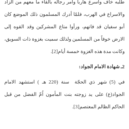
طلبه خاف وأسرع هارباً وأمر رجاله بالقاء ما معهم من الزاد
والاسراع في الهرب، فلمّا أدرك المسلمون ذلك الموضع كان
أبو سفيان قد فاتهم، ورأوا متاع المشركين وقد القوه إلى
الارض خوفاً من المسلمين ولذلك سميت بغزوة ذات السويق،
وكانت مدة هذه الغزوة خمسة أيام[2].
2ـ شهادة الامام الجواد:
في (5) شهر ذي الحجّة سنة (220 هـ ) استشهد الامام
الجواد(ع) على يد زوجته بنت المأمون اُمّ الفضل من قبل
الحاكم الظالم المعتصم[3].