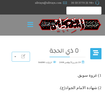
sibtayn@sibtayn.com
+98 25 3770 33 30
٥ ذي الحجة
29 تشرين2/نوفمبر 2008
الزيارات: 544380
1) غزوة سويق.
2) شهادة الامام الجواد(ع).