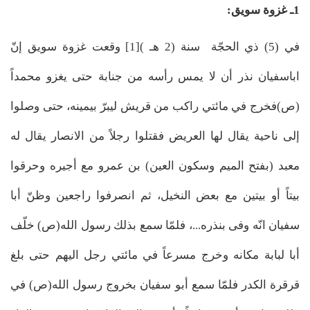
1ـ غزوة سويق:
في (5) ذي الحجّة سنة (2 هـ )[1] وقعت غزوة سويق إنّ
اباسفيان نذر أن لا يمس رأسه من جنابة حتى يغزو محمداً
(ص)‌فخرج في مائتي راكب من قريش ليبرّ بيمينه، حتى وصلوا
إلى ناحية يقال لها العريض فقتلوا رجلاً من الانصار يقال له
معبد (بفتح الميم وسكون العين) بن عمرو مع أجيره وحرقوا
بيتاً أو بيتين مع بعض النخيل، ثم انصرفوا راجعين وظنّ أبا
سفيان انّه وفى بنذره...، فلمّا سمع بذلك رسول الله(ص) خلّف
أبا لبابة مكانه وخرج مسرعاً في مائتي رجل اليهم حتى بلغ
قرقرة الكدر فلمّا سمع أبو سفيان بخروج رسول الله(ص) في