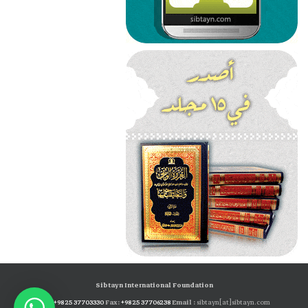
Sibtayn International Foundation
Tel:
+98 25 37703330
Fax:
+98 25 37706238
Email :
sibtayn[at]sibtayn.com