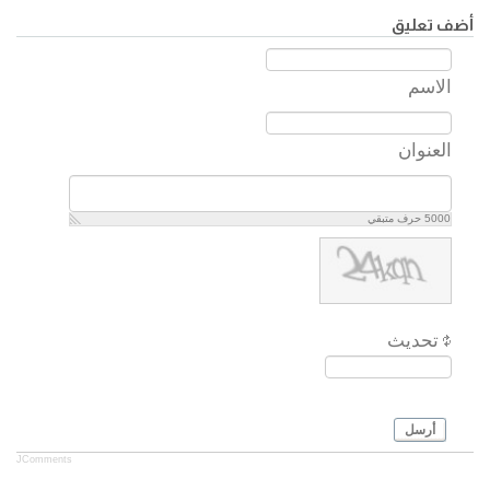
السابق
التالي
أضف تعليق
الاسم
العنوان
5000
حرف متبقي
تحديث
أرسل
JComments