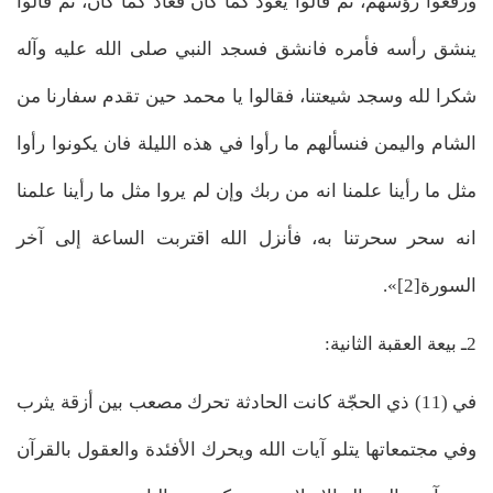
ورفعوا رؤسهم، ثم قالوا يعود كما كان فعاد كما كان، ثم قالوا
ينشق رأسه فأمره فانشق فسجد النبي صلى الله عليه وآله
شكرا لله وسجد شيعتنا، فقالوا يا محمد حين تقدم سفارنا من
الشام واليمن فنسألهم ما رأوا في هذه الليلة فان يكونوا رأوا
مثل ما رأينا علمنا انه من ربك وإن لم يروا مثل ما رأينا علمنا
انه سحر سحرتنا به، فأنزل الله اقتربت الساعة إلى آخر
السورة[2]».
2ـ بيعة العقبة الثانية:
في (11) ذي الحجّة كانت الحادثة تحرك مصعب بين أزقة يثرب
وفي مجتمعاتها يتلو آيات الله ويحرك الأفئدة والعقول بالقرآن