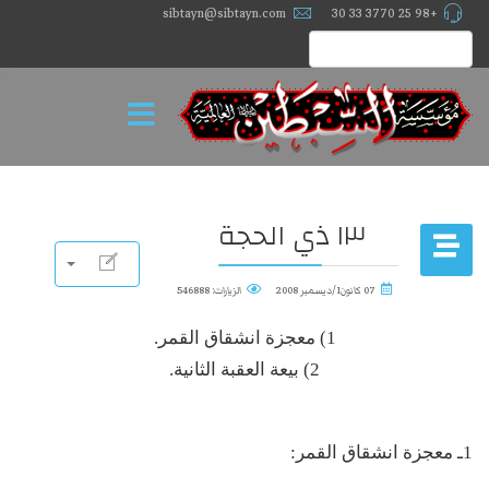
sibtayn@sibtayn.com
+98 25 3770 33 30
١٣ ذي الحجة
07 كانون1/ديسمبر 2008
الزيارات: 546888
1) معجزة انشقاق القمر.
2) بيعة العقبة الثانية.
1ـ معجزة انشقاق القمر: