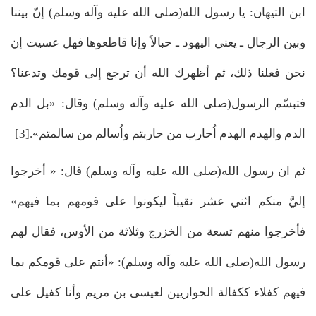
ابن التيهان: يا رسول الله(صلى الله عليه وآله وسلم) إنّ بيننا
وبين الرجال ـ يعني اليهود ـ حبالاً وإنا قاطعوها فهل عسيت إن
نحن فعلنا ذلك، ثم أظهرك الله أن ترجع إلى قومك وتدعنا؟
فتبسّم الرسول(صلى الله عليه وآله وسلم) وقال: «بل الدم
الدم والهدم الهدم اُحارب من حاربتم واُسالم من سالمتم».[3]
ثم ان رسول الله(صلى الله عليه وآله وسلم) قال: « أخرجوا
إليَّ منكم اثني عشر نقيباً ليكونوا على قومهم بما فيهم»
فأخرجوا منهم تسعة من الخزرج وثلاثة من الأوس، فقال لهم
رسول الله(صلى الله عليه وآله وسلم): «أنتم على قومكم بما
فيهم كفلاء ككفالة الحواريين لعيسى بن مريم وأنا كفيل على