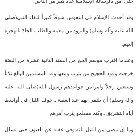
حتى آمن بالرسالة الإسلامية عدد كبير من الناس.
وقد أحدث الإسلام في النفوس شوقاً كبيراً للقاء النبي(صلى
الله عليه وآله وسلم) والتزود من معينه والطلب الجادّ بالهجرة
إليهم.
وعندما اقترب موسم الحج من السنة الثانية عشرة من البعثة
خرجت وفود الحجيج من يثرب ومعها وفد المسلمين البالغ ثلاثاً
وسبعين رجلاً وامرأتين فواعدهم رسول الله(صلى الله عليه
وآله وسلم) أن يلتقي بهم عند العقبة ـ جوف الليل في أواسط
أيام التشريق ـ وكتم مسلمو يثرب أمرهم.
وما إن مضى من الليل ثلثه وفي غفلة عن العيون حتى تسلل