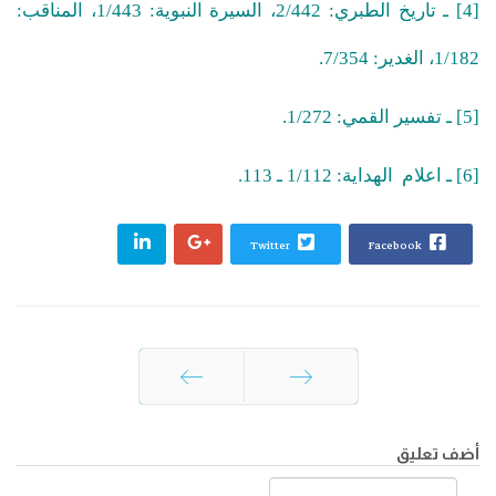
[4] ـ تاريخ الطبري: 2/442، السيرة النبوية: 1/443، المناقب:
1/182، الغدير: 7/354.
[5] ـ تفسير القمي: 1/272.
[6] ـ اعلام الهداية: 1/112 ـ 113.
Twitter
Facebook
السابق
التالي
أضف تعليق