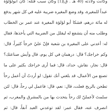
وكانت ولادته (40 هـ . ق)[1] وكان سبب قتله: كان أبولؤلؤة
عبداً للمغيرة، وقد وضع المغيره ضريبة عليه في كل شهر يدفع
له مائة درهم، فشكا أبو لؤلؤة المغيرة عند عمر بن الخطاب
وطلب منه أن يتشفع له ليقلل من الضريبة التي يأخذها، فقال‌
له: أعدني على المغيرة بن شعبة فإنّ عليّ خرجاً كثيراً، قال:
وكم خراجك؟ قال: درهمان في كل يوم، قال وأيش صناعتك؟
قال: نجار، نقاش، حداد، قال: فما أرى خراجك بكثير على ما
تصنع من الأعمال، قد بلغني أنك تقول: لو أردتُ أن أعمل رحاً
تطحن بالريح فعلت، قال: نعم، قال: فاعمل لي رحاً، قال: لئن
سلمتَ لأعملنّ لك رحاً يتحدث بها من بالمشرق والمغرب، ثم
انصرف عنه، فقال عمر:‌ لقد توعدني العبد آنفاً، قال: ثم