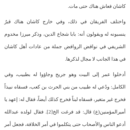
كاشان فعاش هناك حتى مات.
واختلف الفريقان في ذلك، وفي خارج كاشان هناك قبرٌ
ينسبونه له ويقولون أنه: بابا شجاع الدين، وذكر ميرزا مخدوم
الشريفي في نواقض الروافض جملة من عادات أهل كاشان
في هذا الجانب لا مجال لذكرها.
أدخلوا عمر إلى البيت وهو جريح وجاؤوا له بطبيب، وفي
الكامل: ودُعي له طبيب من بني الحرث بن كعب، فسقاه نبيذاً
فخرج غير متغير، فسقاه لبناً فخرج كذلك أيضاً، فقال له: إعهد يا
أميرالمؤمنين(ع) قال: قد فرغت الخ[2]. فقال لولده عبدالله
أدعو الناس والأصحاب حتى يتكلموا في أمر الخلافة، فجعل أمر