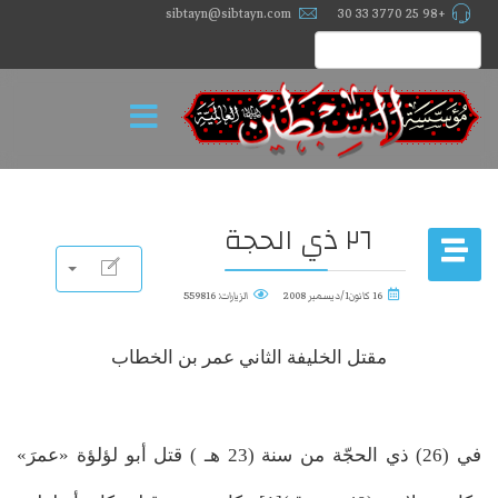
sibtayn@sibtayn.com
+98 25 3770 33 30
٢٦ ذي الحجة
16 كانون1/ديسمبر 2008
الزيارات: 559816
مقتل الخليفة الثاني عمر بن الخطاب
في (26) ذي الحجّة من سنة (23 هـ ) قتل أبو لؤلؤة «عمرَ»