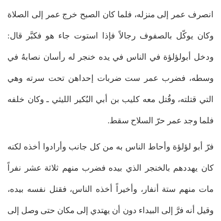
انصرف عمر إلى منزله، فلما كان الصبح خرج عمر إلى الصلاة
وكان يوكّل بالصفوف رجالاً فإذا استوت جاء هو فكبَّر قال:
ودخل أبولؤلؤة في الناس في يده خنجر له رأسان نصابهُ في
وسطه، فضرب عمر ست ضربات إحداهن تحت سرته وهي
التي قتلته، وقُتل معه كليب بن أبي البُكير الليثي ـ وكان خلفه
فلما وجد عمر حرّ السلاح سقط.
فرّ أبو لؤلؤة وأحاط الناس به من كل جانب وأرادوا أخذه لكنه
كان يهددهم بالخنجر الذي بيده فضرب منهم ثلاثة عشر نفراً
مات منهم ستة أنفار، وأخيراً أخذه الناس، فقتل نفسه بيده،
وقيل أنه فرَّ إلى البيداء دون أن يهتدي إلى مكان حتى وصل إلى