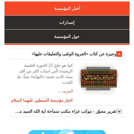
أخبار المؤسسة
إصدارات
حول المؤسسة
وجیزة عن کتاب «العروة الوثقی والتعلیقات علیها»
کما هو جليّ أنّ الحوزة العلمیة
الرشیدة الّتي امتدّت أكثر من ألف
سنة، كانت تعتمد «النهاية» متناً، ثمّ
اتّخذت
المزيد...
اخبار مؤسسة السبطين عليهما السلام
تقرير مصوّر - موكب عزاء مکتب سماحة اية الله السيد مرتضى الموسوي الاصفهاني في يوم إستشهاد السيدة فاطم...