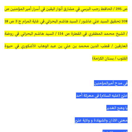
ص 295 / الحافظ رجب البرسي في مشارق أنوار اليقين في أسرار أمير المؤمنين ص
108 تحقيق السيد علي عاشور / السيد هاشم البحراني في غاية المرام ج 3 ص 18
/ الشيخ محمد المظفري في القطرة ص 114 / السيد هاشم البحراني في روضة
العارفين / قطب الدين محمد بن علي بن عبد الوهاب الأشكوري في حيوة
القلوب / بستان الكرامة)
في مدح أميرالمؤمنين
عليّ (عليه السلام) في معركة اُحد
يا وهج الغدير
معنى الاذان والشهادة و ولاية عليّ