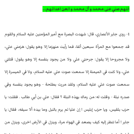
اللهم صلي على محمد و آل محمد و العن اعدائهم...
1- روى جابر الأنصاري، قال: شهدت البصرة مع أمير المؤمنين عليه السلام والقوم
قد جمعوا مع المرأة سبعين ألفا، فما رأيت منهزما إلا وهو يقول: هزمني علي،
ولا مجروحا إلا يقول: جرحني علي ولا من يجود بنفسه إلا وهو يقول: قتلني
علي، ولا كنت في الميمنة إلا سمعت صوت علي عليه السلام، ولا في الميسرة إلا
سمعت صوت علي عليه السلام، ولقد مررت بطلحة - وهو يجود بنفسه وفي
صدره نبلة - وقلت له: من رماك بهذه النبلة ؟ فقال: علي بن أبي طالب . فقلت: يا
حزب بلقيس، ويا حزب إبليس ! إن عليا لم يرم بالنبل وما بيده ألا سيفه، فقال: يا
جابر ! أما تنظر إليه كيف يصعد في الهواء مرة، وينزل في الأرض اخرى، وينزل من