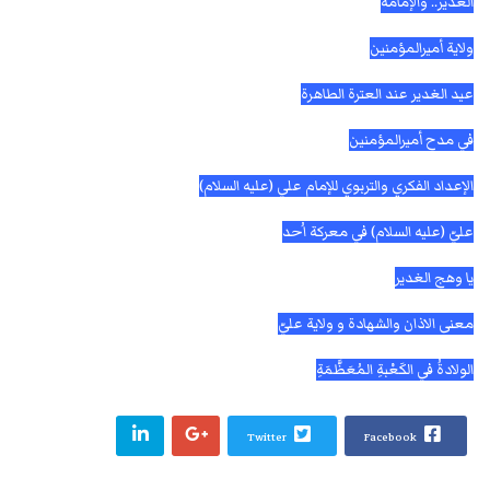
الغدير.. والإمامة
ولاية أميرالمؤمنين
عيد الغدير عند العترة الطاهرة
في مدح أميرالمؤمنين
الإعداد الفكري والتربوي للإمام علي (عليه السلام)
عليّ (عليه السلام) في معركة اُحد
يا وهج الغدير
معنى الاذان والشهادة و ولاية عليّ
الولادةُ في الكَعْبةِ المُعَظَّمَةِ
Twitter
Facebook