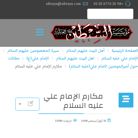
sibtayn@sibtayn.com
+98 25 3770 33 30
الصفحة الرئيسية
أهل البيت عليهم السلام
سيرة المعصومين عليهم السلام
\
\
\
الإمام علي عليه السلام
اهل البیت علیهم السلام
الإمام علي(ع)
مقالات
\
\
\
حول أميرالمومنين الامام علي(عليه السلام)
مكارم الإمام علي عليه السلام
\
مكارم الإمام علي
عليه السلام
13 أيلول/سبتمبر 2008
الزيارات: 21586