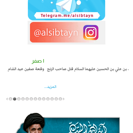
٢ صفر
١ صفر
السبايا عند يزيد شهادة زيد بن علي بن الحسين عليهما السلام قتل صاحب الزنج
وقع
واخماد انقلابه ...
المزید...