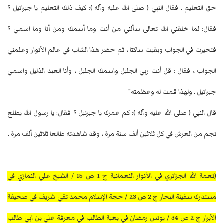
حق التعليم . فقال النبي ( صلى الله عليه وآله ): كيف ذلك التعليم يا جبرائيل ؟
فقال: لما خلقني الله تعالى سألني من أنت وما أسمك ومن أنا وما اسمي ؟
فتحيرت في الجواب وبقيت ساكتا ، ثم حضر هذا الشاب في عالم الأنوار وعلمني
الجواب ، فقال : قل أنت ربي الجليل واسمك الجليل ، وأنا العبد الذليل واسمي
جبرائيل . ولهذا قمت له وعظمته"
قال النبي ( صلى الله عليه وآله ): كم عمرك يا جبرئيل ؟ فقال: يا رسول الله يطلع
نجم من العرش في كل ثلاثين ألف سنة مرة ، وقد شاهدته طالعا ثلاثين ألف مرة .
(نعمة الله الجزائري في الأنوار النعمانية ج 1 ص 15 / الشيخ علي النمازي في
مستدرك سفينة البحار ج 2 ص 23 / حجة الإسلام محمد تقي شريف في صحيفة
الأبرار ج 2 ص 34 / يونس رمضان في بغية الطالب في معرفة علي بن ابي طالب