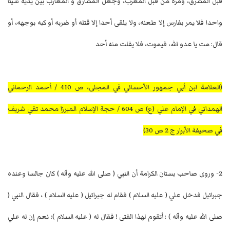
قبل المشرق، ومرة من قبل المغرب، وجعل المشارق و المغارب بين يديه شيئا
واحدا فلا يمر بفارس إلا طعنه، ولا يلقى أحدا إلا قتله أو ضربه أو كبه بوجهه، أو
قال: مت يا عدو الله، فيموت، فلا يفلت منه أحد
(العلامة ابن أبي جمهور الأحسائي في المجلى، ص 410 / أحمد الرحماني
الهمداني في الإمام علي (ع) ص 604 / حجة الإسلام الميرزا محمد تقي شريف
في صحيفة الأبرار ج 2 ص 30)
2- وروى صاحب بستان الكرامة أن النبي ( صلى الله عليه وآله ) كان جالسا وعنده
جبرائيل فدخل علي ( عليه السلام ) فقام له جبرائيل ( عليه السلام ) ، فقال النبي (
صلى الله عليه وآله ) : أتقوم لهذا الفتى ! فقال له ( عليه السلام ): نعم إن له علي