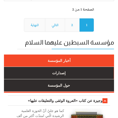
الصفحة 1 من 2
1
2
التالي
النهاية
مؤسسة السبطين عليهما السلام
أخبار المؤسسة
إصدارات
حول المؤسسة
وجیزة عن کتاب «العروة الوثقی والتعلیقات علیها»
کما هو جليّ أنّ الحوزة العلمیة
الرشیدة الّتي امتدّت أكثر من ألف