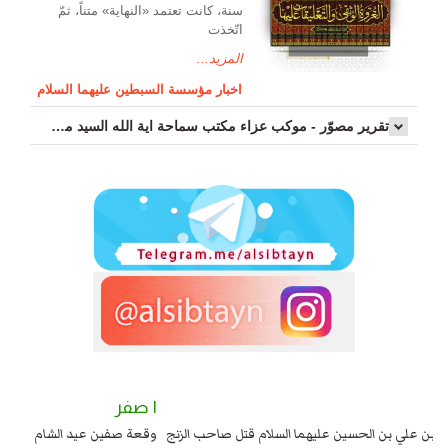
سنة، كانت تعتمد «النهاية» متناً، ثمّ
اتّخذت
المزيد...
اخبار مؤسسة السبطين عليهما السلام
تقرير مصوّر - موكب عزاء مکتب سماحة اية الله السيد مرتضى الموسوي الاصفهاني في يوم إستشهاد السيدة فاطم...
٢ صفر
١ صفر
السبايا عند يزيد شهادة زيد بن علي بن الحسين عليهما السلام قتل صاحب الزنج
وقع