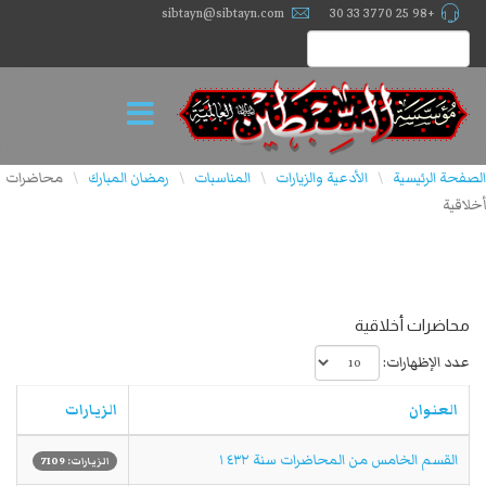
sibtayn@sibtayn.com
+98 25 3770 33 30
الصفحة الرئيسية
الأدعية والزيارات
المناسبات
رمضان المبارك
محاضرات
\
\
\
\
أخلاقية
محاضرات أخلاقية
عدد الإظهارات:
العنوان
الزيارات
القسم الخامس من المحاضرات سنة ١٤٣٢
الزيارات: 7109