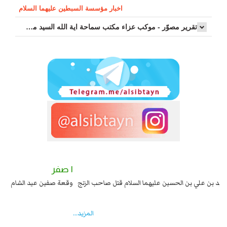
اخبار مؤسسة السبطين عليهما السلام
تقرير مصوّر - موكب عزاء مکتب سماحة اية الله السيد مرتضى الموسوي الاصفهاني في يوم إستشهاد السيدة فاطم...
٢ صفر
١ صفر
السبايا عند يزيد شهادة زيد بن علي بن الحسين عليهما السلام قتل صاحب الزنج
وقع
واخماد انقلابه ...
المزید...