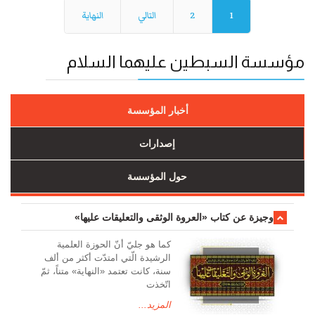
1
2
التالي
النهاية
مؤسسة السبطين عليهما السلام
أخبار المؤسسة
إصدارات
حول المؤسسة
وجیزة عن کتاب «العروة الوثقی والتعلیقات علیها»
کما هو جليّ أنّ الحوزة العلمیة
الرشیدة الّتي امتدّت أكثر من ألف
سنة، كانت تعتمد «النهاية» متناً، ثمّ
اتّخذت
المزيد...