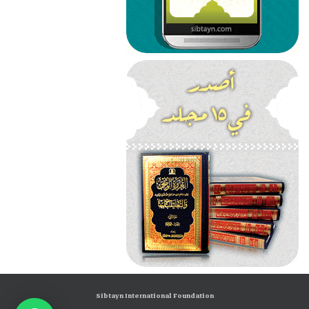
Sibtayn International Foundation