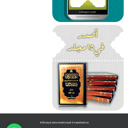
Sibtayn International Foundation