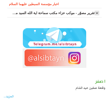
اخبار مؤسسة السبطين عليهما السلام
تقرير مصوّر - موكب عزاء مکتب سماحة اية الله السيد مرتضى الموسوي الاصفهاني في يوم إستشهاد السيدة فاطم...
١ صفر
يد شهادة زيد بن علي بن الحسين عليهما السلام قتل صاحب الزنج
وقعة صفين عيد الش
.
المزید...