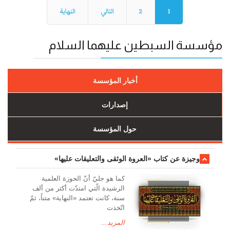
1
2
التالي
النهاية
مؤسسة السبطين عليهما السلام
أخبار المؤسسة
إصدارات
حول المؤسسة
وجیزة عن کتاب «العروة الوثقی والتعلیقات علیها»
کما هو جليّ أنّ الحوزة العلمیة
الرشیدة الّتي امتدّت أكثر من ألف
سنة، كانت تعتمد «النهاية» متناً، ثمّ
اتّخذت
المزيد...