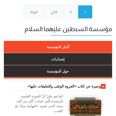
1
2
التالي
النهاية
مؤسسة السبطين عليهما السلام
أخبار المؤسسة
إصدارات
حول المؤسسة
وجیزة عن کتاب «العروة الوثقی والتعلیقات علیها»
کما هو جليّ أنّ الحوزة العلمیة
الرشیدة الّتي امتدّت أكثر من ألف
سنة، كانت تعتمد «النهاية» متناً، ثمّ
اتّخذت