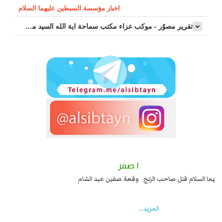
اخبار مؤسسة السبطين عليهما السلام
تقرير مصوّر - موكب عزاء مکتب سماحة اية الله السيد مرتضى الموسوي الاصفهاني في يوم إستشهاد السيدة فاطم...
٢ صفر
١ صفر
السبايا عند يزيد شهادة زيد بن علي بن الحسين عليهما السلام قتل صاحب الزنج
وقع
واخماد انقلابه ...
المزید...