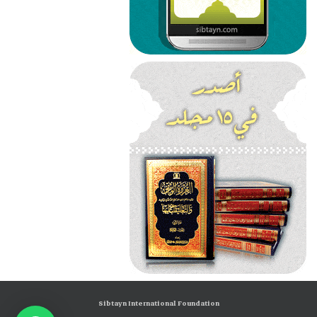
Sibtayn International Foundation