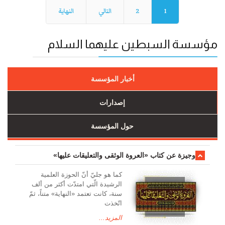
1
2
التالي
النهاية
مؤسسة السبطين عليهما السلام
أخبار المؤسسة
إصدارات
حول المؤسسة
وجیزة عن کتاب «العروة الوثقی والتعلیقات علیها»
کما هو جليّ أنّ الحوزة العلمیة
الرشیدة الّتي امتدّت أكثر من ألف
سنة، كانت تعتمد «النهاية» متناً، ثمّ
اتّخذت
المزيد...