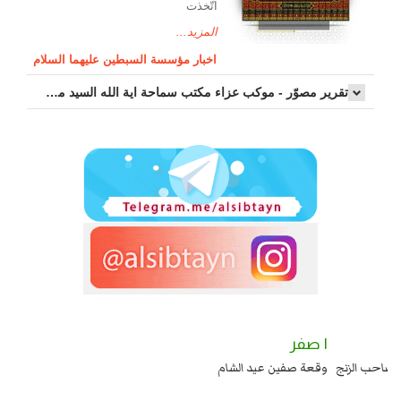
اتّخذت
المزيد...
اخبار مؤسسة السبطين عليهما السلام
تقرير مصوّر - موكب عزاء مکتب سماحة اية الله السيد مرتضى الموسوي الاصفهاني في يوم إستشهاد السيدة فاطم...
٢ صفر
١ صفر
السبايا عند يزيد شهادة زيد بن علي بن الحسين عليهما السلام قتل صاحب الزنج
وقعة 
واخماد انقلابه ...