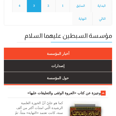
البداية
السابق
1
2
3
4
التالي
النهاية
مؤسسة السبطين عليهما السلام
أخبار المؤسسة
إصدارات
حول المؤسسة
وجیزة عن کتاب «العروة الوثقی والتعلیقات علیها»
کما هو جليّ أنّ الحوزة العلمیة
الرشیدة الّتي امتدّت أكثر من ألف
سنة، كانت تعتمد «النهاية» متناً، ثمّ