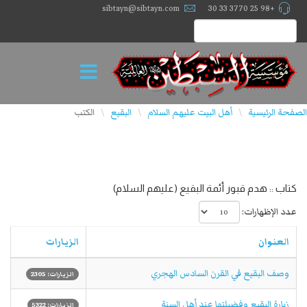
sibtayn@sibtayn.com
+98 25 3770 33 30
الصفحة الرئيسية
أهل البيت عليهم السلام
البقيع
الكتب
\
\
\
كتاب :: هدم قبور أئمة البقيع (عليهم السلام)
عدد الإظهارات:
العنوان
الزيارات
وصف البقيع في القرن السادس الهجري
الزيارات: 2305
زيارة البقيع وفضيلتها عند أهل السنة
الزيارات: 5322