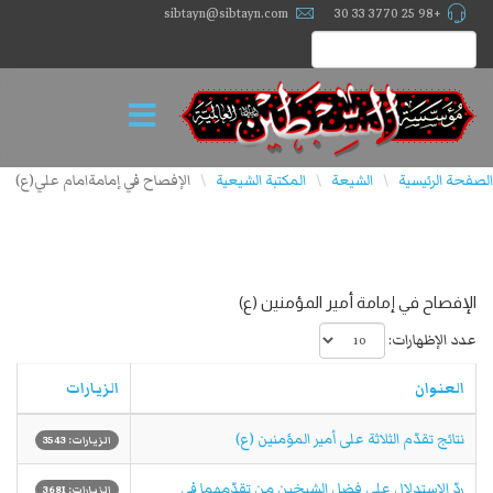
sibtayn@sibtayn.com
+98 25 3770 33 30
الصفحة الرئيسية
الشيعة
المكتبة الشيعية
الإفصاح في إمامةامام علي(ع)
\
\
\
الإفصاح في إمامة أمير المؤمنين (ع)
عدد الإظهارات:
العنوان
الزيارات
نتائج تقدّم الثلاثة على أمير المؤمنين (ع)
الزيارات: 3543
ردّ الإستدلال على فضل الشيخين من تقدّمهما في
الزيارات: 3681