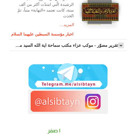
الرشیدة الّتي امتدّت أكثر من ألف
سنة، كانت تعتمد «النهاية» متناً، ثمّ
اتّخذت
المزيد...
اخبار مؤسسة السبطين عليهما السلام
تقرير مصوّر - موكب عزاء مکتب سماحة اية الله السيد مرتضى الموسوي الاصفهاني في يوم إستشهاد السيدة فاطم...
٢ صفر
١ صفر