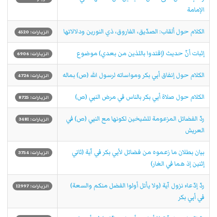
الإمامة
الكلام حول ألقاب: الصدّيق، الفاروق، ذي النورين ودلالاتها
الزيارات: 4520
إثبات أنّ حديث (إقتدوا باللذين من بعدي) موضوع
الزيارات: 6906
الكلام حول إنفاق أبي بكر ومواساته لرسول الله (ص) بماله
الزيارات: 4726
الكلام حول صلاة أبي بكر بالناس في مرض النبي (ص)
الزيارات: 8725
ردّ الفضائل المزعومة للشيخين لكونها مع النبي (ص) في
الزيارات: 3481
العريش
بيان بطلان ما زعموه من فضائل لأبي بكر في آية (ثاني
الزيارات: 3754
إثنين إذ هما في الغار)
ردّ إدّعاء نزول آية (ولا يأتل أولوا الفضل منكم والسعة)
الزيارات: 12997
في أبي بكر