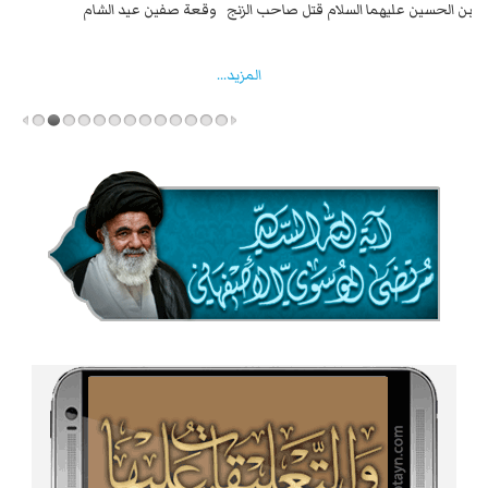
السبايا عند يزيد شهادة زيد بن علي بن الحسين عليهما السلام قتل صاحب الزنج
وقع
واخماد انقلابه ...
المزید...