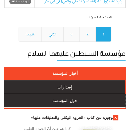
ردّ إدّعاء نزول آية (فأما من أعطى واتّقى) في أبي بكر
الزيارات: 6157
الصفحة 1 من 3
1
2
3
التالي
النهاية
مؤسسة السبطين عليهما السلام
أخبار المؤسسة
إصدارات
حول المؤسسة
وجیزة عن کتاب «العروة الوثقی والتعلیقات علیها»
کما هو جليّ أنّ الحوزة العلمیة