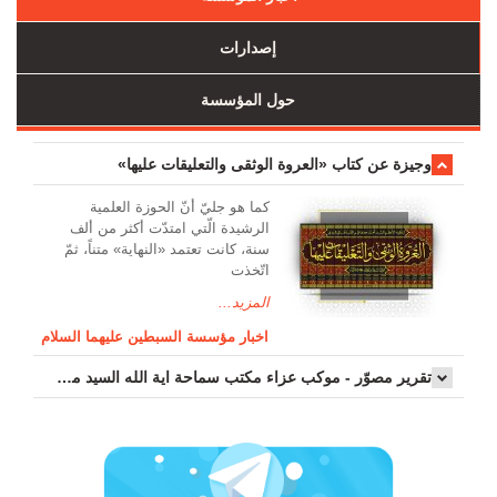
إصدارات
حول المؤسسة
وجیزة عن کتاب «العروة الوثقی والتعلیقات علیها»
کما هو جليّ أنّ الحوزة العلمیة
الرشیدة الّتي امتدّت أكثر من ألف
سنة، كانت تعتمد «النهاية» متناً، ثمّ
اتّخذت
المزيد...
اخبار مؤسسة السبطين عليهما السلام
تقرير مصوّر - موكب عزاء مکتب سماحة اية الله السيد مرتضى الموسوي الاصفهاني في يوم إستشهاد السيدة فاطم...