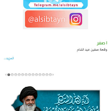
١ صفر
دة زيد بن علي بن الحسين عليهما السلام قتل صاحب الزنج
وقعة صفين عيد الشام
المزید...