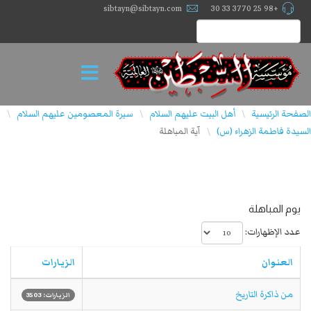
sibtayn@sibtayn.com
+98 25 3770 33 30
الصفحة الرئيسية
أهل البيت عليهم السلام
سيرة المعصومين عليهم السلام
\
\
\
السيدة فاطمة الزهراء (س)
آية المباهلة
\
يوم المباهلة
عدد الإظهارات:
العنوان
الزيارات
من ذاكرة التاريخ
الزيارات: 3503