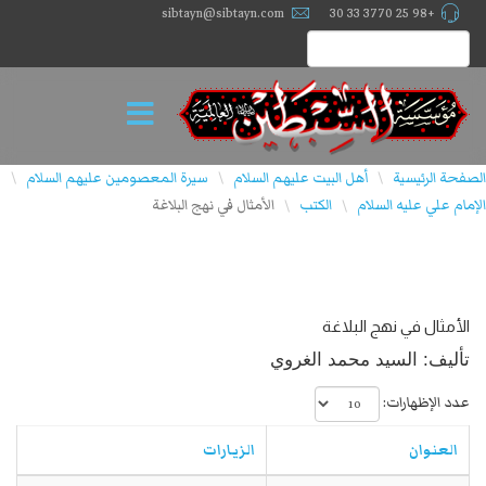
sibtayn@sibtayn.com
+98 25 3770 33 30
الصفحة الرئيسية
أهل البيت عليهم السلام
سيرة المعصومين عليهم السلام
\
\
\
الإمام علي عليه السلام
الكتب
الأمثال في نهج البلاغة
\
\
الأمثال في نهج البلاغة
تأليف: السيد محمد الغروي
عدد الإظهارات:
العنوان
الزيارات