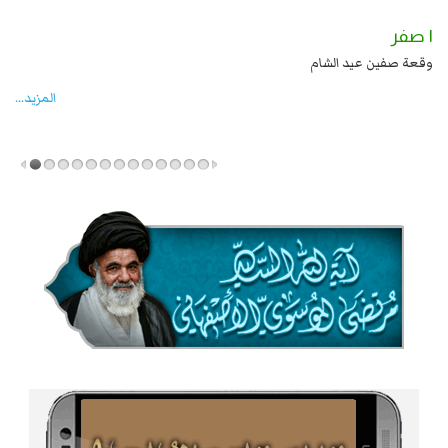
١ صفر
 علي بن الحسين عليهما السلام قتل صاحب الزنج
وقعة صفين عيد الشام
المزید...