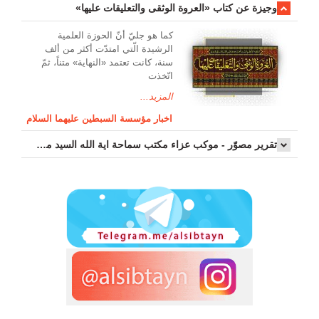
وجیزة عن کتاب «العروة الوثقی والتعلیقات علیها»
کما هو جليّ أنّ الحوزة العلمیة
الرشیدة الّتي امتدّت أكثر من ألف
سنة، كانت تعتمد «النهاية» متناً، ثمّ
اتّخذت
المزيد...
اخبار مؤسسة السبطين عليهما السلام
تقرير مصوّر - موكب عزاء مکتب سماحة اية الله السيد مرتضى الموسوي الاصفهاني في يوم إستشهاد السيدة فاطم...