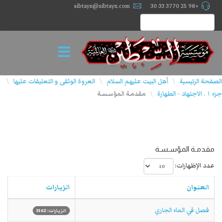
sibtayn@sibtayn.com
+98 25 3770 33 30
الصفحة الرئيسية
أهل البيت عليهم السلام
العروة الوثقى و التعليقات عليها
\
\
\
جزء ١ . الاجتهاد - الطهارة
مقدمـة المؤسـسـة
\
مقدمـة المؤسـسـة
عدد الإظهارات:
العنوان
الزيارات
فصل في الماء الجاري
الزيارات: 3162