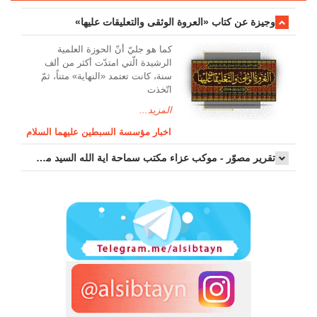
وجیزة عن کتاب «العروة الوثقی والتعلیقات علیها»
کما هو جليّ أنّ الحوزة العلمیة
الرشیدة الّتي امتدّت أكثر من ألف
سنة، كانت تعتمد «النهاية» متناً، ثمّ
اتّخذت
المزيد...
اخبار مؤسسة السبطين عليهما السلام
تقرير مصوّر - موكب عزاء مکتب سماحة اية الله السيد مرتضى الموسوي الاصفهاني في يوم إستشهاد السيدة فاطم...