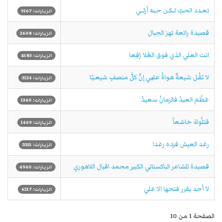
تعـدد الحبّ لــكـن حـبه أزلــي
الزيارات: 9167
قصيدة رائعة تهز الجبال
الزيارات: 2608
انت العلي الذي فوق العُلا رُفِعا
الزيارات: 4583
لا تَقُـل شيعةٌ هواةُ علــٍّي إنَّ كلَّ منصفٍ شيعـيـًا
الزيارات: 3124
عَظُمَ العيدُ فالزمانُ سعيدُ
الزيارات: 1340
قتلُوكَ خاشعاً
الزيارات: 1469
رغد العيش فزده رغدا
الزيارات: 3315
قصيدة للشاعر الباكستاني الكبير محمد اقبال اللاهوري
الزيارات: 4940
لا أحد يقرر فتحها الا علي
الزيارات: 6217
الصفحة 1 من 10