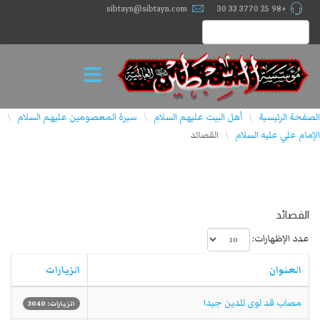
sibtayn@sibtayn.com
+98 25 3770 33 30
الصفحة الرئيسية
أهل البيت عليهم السلام
سيرة المعصومين عليهم السلام
\
\
\
الإمام علي عليه السلام
القصائد
\
القصائد
عدد الإظهارات:
العنوان
الزيارات
مصاب قد لوى للدين جيدا
الزيارات: 3040