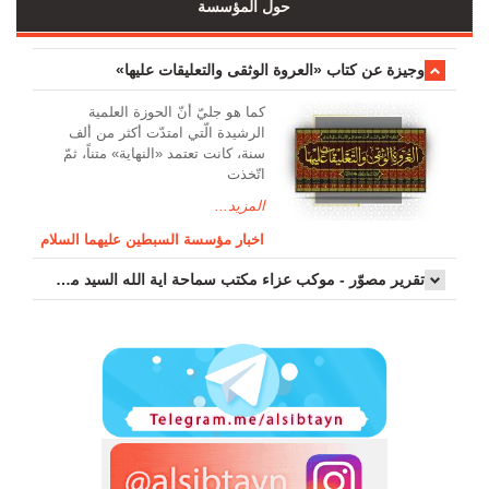
حول المؤسسة
وجیزة عن کتاب «العروة الوثقی والتعلیقات علیها»
کما هو جليّ أنّ الحوزة العلمیة
الرشیدة الّتي امتدّت أكثر من ألف
سنة، كانت تعتمد «النهاية» متناً، ثمّ
اتّخذت
المزيد...
اخبار مؤسسة السبطين عليهما السلام
تقرير مصوّر - موكب عزاء مکتب سماحة اية الله السيد مرتضى الموسوي الاصفهاني في يوم إستشهاد السيدة فاطم...