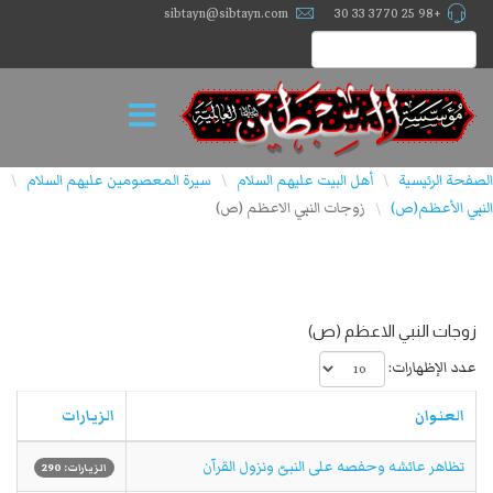
sibtayn@sibtayn.com
+98 25 3770 33 30
الصفحة الرئيسية
أهل البيت عليهم السلام
سيرة المعصومين عليهم السلام
\
\
\
النبي الأعظم(ص)
زوجات النبي الاعظم (ص)
\
زوجات النبي الاعظم (ص)
عدد الإظهارات:
العنوان
الزيارات
تظاهر عائشه وحفصه على النبیّ ونزول القرآن
الزيارات: 290