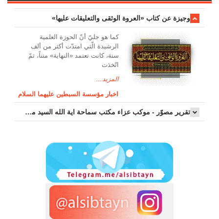
وجیزة عن کتاب «العروة الوثقی والتعلیقات علیها»
کما هو جليّ أنّ الحوزة العلمیة
الرشیدة الّتي امتدّت أكثر من ألف
سنة، كانت تعتمد «النهاية» متناً، ثمّ
اتّخذت
المزيد...
اخبار مؤسسة السبطين عليهما السلام
تقرير مصوّر - موكب عزاء مکتب سماحة اية الله السيد مرتضى الموسوي الاصفهاني في يوم إستشهاد السيدة فاطم...