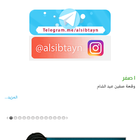
١ صفر
 علي بن الحسين عليهما السلام قتل صاحب الزنج
وقعة صفين عيد الشام
المزید...