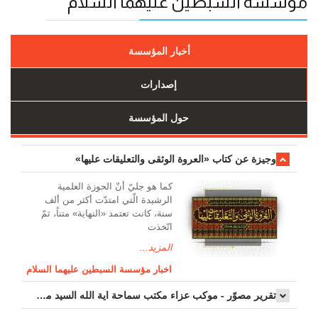
مؤسسة السبطين عليهما السلام
أخبار المؤسسة
إصدارات
حول المؤسسة
وجیزة عن کتاب «العروة الوثقی والتعلیقات علیها»
کما هو جليّ أنّ الحوزة العلمیة
الرشیدة الّتي امتدّت أكثر من ألف
سنة، كانت تعتمد «النهاية» متناً، ثمّ
اتّخذت
المزيد...
اخبار مؤسسة السبطين عليهما السلام
تقرير مصوّر - موكب عزاء مکتب سماحة اية الله السيد مرتضى الموسوي الاصفهاني في يوم إستشهاد السيدة فاطم...