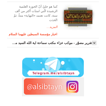
کما هو جليّ أنّ الحوزة العلمیة
الرشیدة الّتي امتدّت أكثر من ألف
سنة، كانت تعتمد «النهاية» متناً، ثمّ
اتّخذت
المزيد...
اخبار مؤسسة السبطين عليهما السلام
تقرير مصوّر - موكب عزاء مکتب سماحة اية الله السيد مرتضى الموسوي الاصفهاني في يوم إستشهاد السيدة فاطم...