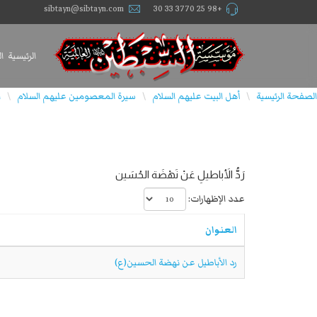
sibtayn@sibtayn.com
+98 25 3770 33 30
الرئيسية
ا
الصفحة الرئيسية
أهل البيت عليهم السلام
سيرة المعصومين عليهم السلام
ا
\
\
\
رَدُّ الأَباطيلِ عَنْ نَهْضَة الحُسَين
عدد الإظهارات:
العنوان
رد الأباطيل عن نهضة الحسين(ع)