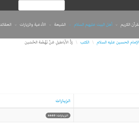
لقرآن الكريم
أهل البيت عليهم السلام
الشيعة
الأدعية والزيارات
العقائد
لإمام الحسين عليه السلام
الكتب
رَدُّ الأَباطيلِ عَنْ نَهْضَة الحُسَين
\
\
الزيارات
الزيارات: 6640