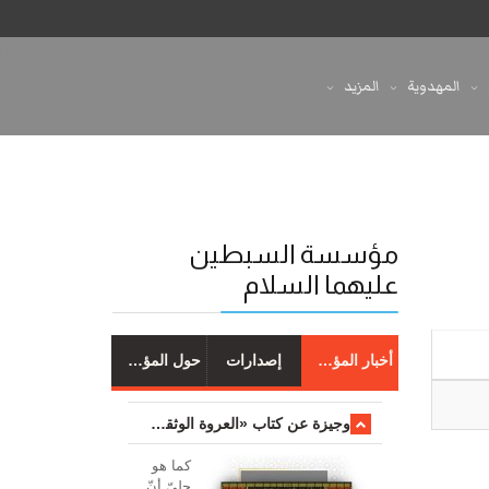
المهدوية
المزيد
مؤسسة السبطين
عليهما السلام
أخبار المؤسسة
إصدارات
حول المؤسسة
وجیزة عن کتاب «العروة الوثقی والتعلیقات علیها»
کما هو
جليّ أنّ