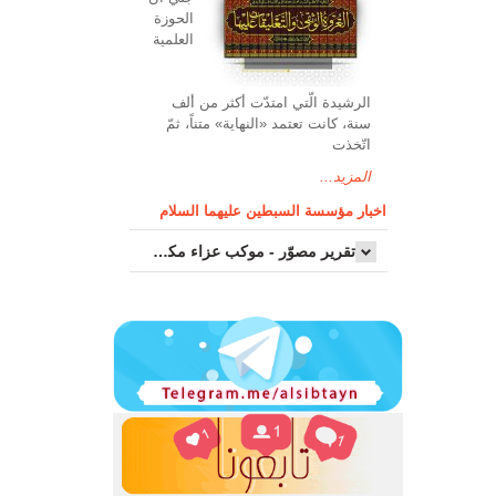
الحوزة
العلمیة
الرشیدة الّتي امتدّت أكثر من ألف
سنة، كانت تعتمد «النهاية» متناً، ثمّ
اتّخذت
المزيد...
اخبار مؤسسة السبطين عليهما السلام
تقرير مصوّر - موكب عزاء مکتب سماحة اية الله السيد مرتضى الموسوي الاصفهاني في يوم إستشهاد السيدة فاطم...