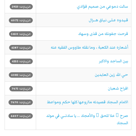
سالت دموعي من صميم فؤادي
الزيارات: 2923
قـيـدوه عـلـى نـيـاق هـــزال
الزيارات: 4072
قرحت جفونك من قذى وسهاد
الزيارات: 5650
أشعاره عند الكعبة ، وما نقله طاووس الفقيه عنه
الزيارات: 4287
بين الساجد والاكبر
الزيارات: 4252
حي الله زين العابدين
الزيارات: 4082
افراح شعبان
الزيارات: 7671
الامام السجاد قصيدته مااروعها كلها حكم ومواعظ
الزيارات: 7670
صرح ٌ علا للحق ِ والأمجاد ... يا سادتـــي في مولد
الزيارات: 4407
السجاد