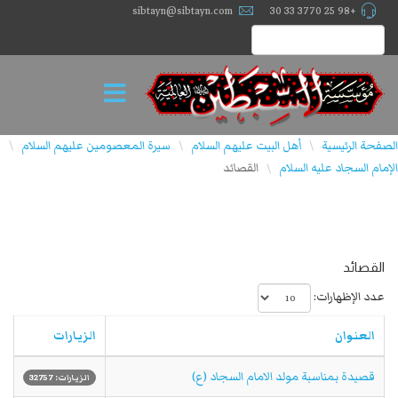
sibtayn@sibtayn.com
+98 25 3770 33 30
الصفحة الرئيسية
أهل البيت عليهم السلام
سيرة المعصومين عليهم السلام
\
\
\
الإمام السجاد عليه السلام
القصائد
\
القصائد
عدد الإظهارات:
العنوان
الزيارات
قصيدة بمناسبة مولد الامام السجاد (ع)
الزيارات: 32757