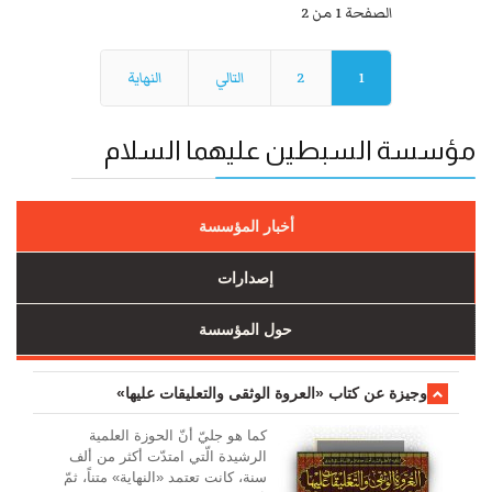
الصفحة 1 من 2
1
2
التالي
النهاية
مؤسسة السبطين عليهما السلام
أخبار المؤسسة
إصدارات
حول المؤسسة
وجیزة عن کتاب «العروة الوثقی والتعلیقات علیها»
کما هو جليّ أنّ الحوزة العلمیة
الرشیدة الّتي امتدّت أكثر من ألف
سنة، كانت تعتمد «النهاية» متناً، ثمّ