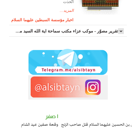
اتّخذت
المزيد...
اخبار مؤسسة السبطين عليهما السلام
تقرير مصوّر - موكب عزاء مکتب سماحة اية الله السيد مرتضى الموسوي الاصفهاني في يوم إستشهاد السيدة فاطم...
٢ صفر
١ صفر
السبايا عند يزيد شهادة زيد بن علي بن الحسين عليهما السلام قتل صاحب الزنج
وقع
واخماد انقلابه ...