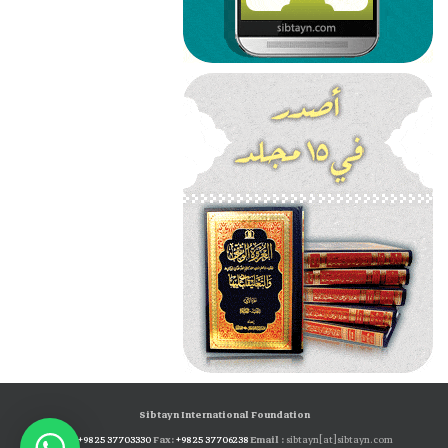
Sibtayn International Foundation
Tel:
+98 25 37703330
Fax:
+98 25 37706238
Email :
sibtayn[at]sibtayn.com