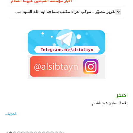
اخبار مؤسسة السبطين عليهما السلام
تقرير مصوّر - موكب عزاء مکتب سماحة اية الله السيد مرتضى الموسوي الاصفهاني في يوم إستشهاد السيدة فاطم...
١ صفر
 عليهما السلام قتل صاحب الزنج
وقعة صفين عيد الشام
المزید...