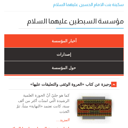
سکینة بنت الامام الحسین علیهما السلام
مؤسسة السبطين عليهما السلام
أخبار المؤسسة
إصدارات
حول المؤسسة
وجیزة عن کتاب «العروة الوثقی والتعلیقات علیها»
کما هو جليّ أنّ الحوزة العلمیة
الرشیدة الّتي امتدّت أكثر من ألف
سنة، كانت تعتمد «النهاية» متناً، ثمّ
اتّخذت
المزيد...