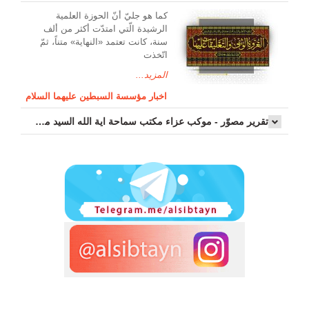
کما هو جليّ أنّ الحوزة العلمیة
الرشیدة الّتي امتدّت أكثر من ألف
سنة، كانت تعتمد «النهاية» متناً، ثمّ
اتّخذت
المزيد...
اخبار مؤسسة السبطين عليهما السلام
تقرير مصوّر - موكب عزاء مکتب سماحة اية الله السيد مرتضى الموسوي الاصفهاني في يوم إستشهاد السيدة فاطم...