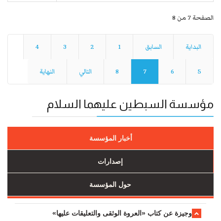
الصفحة 7 من 8
البداية
السابق
1
2
3
4
5
6
7
8
التالي
النهاية
مؤسسة السبطين عليهما السلام
أخبار المؤسسة
إصدارات
حول المؤسسة
وجیزة عن کتاب «العروة الوثقی والتعلیقات علیها»