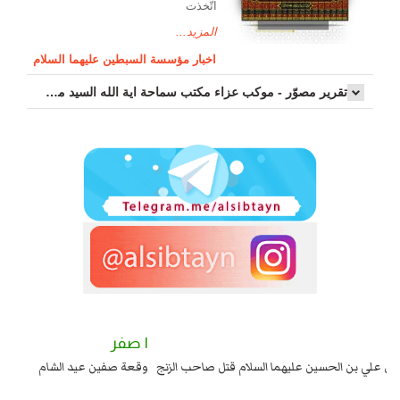
اتّخذت
المزيد...
اخبار مؤسسة السبطين عليهما السلام
تقرير مصوّر - موكب عزاء مکتب سماحة اية الله السيد مرتضى الموسوي الاصفهاني في يوم إستشهاد السيدة فاطم...
٢ صفر
١ صفر
السبايا عند يزيد شهادة زيد بن علي بن الحسين عليهما السلام قتل صاحب الزنج
وقع
واخماد انقلابه ...