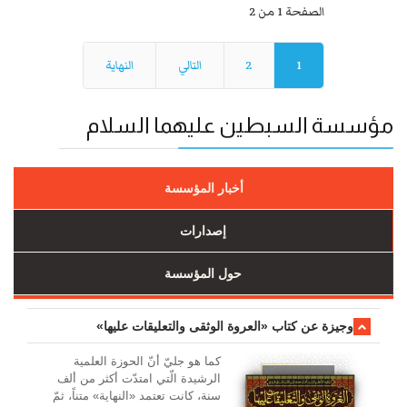
الصفحة 1 من 2
1
2
التالي
النهاية
مؤسسة السبطين عليهما السلام
أخبار المؤسسة
إصدارات
حول المؤسسة
وجیزة عن کتاب «العروة الوثقی والتعلیقات علیها»
کما هو جليّ أنّ الحوزة العلمیة
الرشیدة الّتي امتدّت أكثر من ألف
سنة، كانت تعتمد «النهاية» متناً، ثمّ