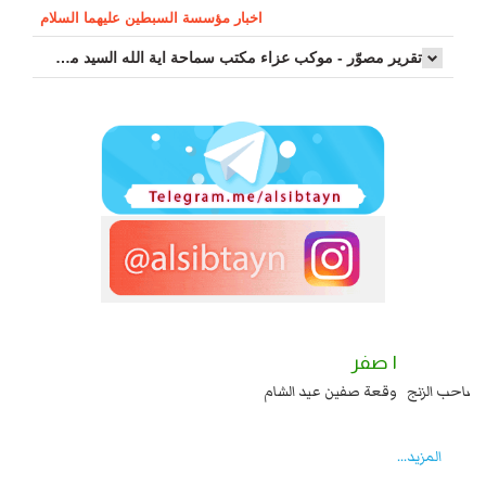
اخبار مؤسسة السبطين عليهما السلام
تقرير مصوّر - موكب عزاء مکتب سماحة اية الله السيد مرتضى الموسوي الاصفهاني في يوم إستشهاد السيدة فاطم...
١ صفر
ا عند يزيد شهادة زيد بن علي بن الحسين عليهما السلام قتل صاحب الزنج
وقعة صفين 
انقلابه ...
المزید...