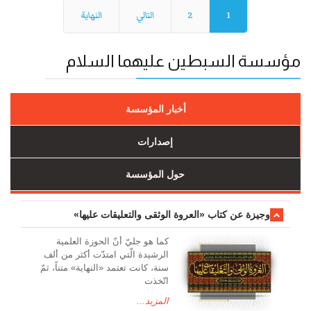
1
2
التالي
النهاية
مؤسسة السبطين عليهما السلام
أخبار المؤسسة
إصدارات
حول المؤسسة
وجیزة عن کتاب «العروة الوثقی والتعلیقات علیها»
کما هو جليّ أنّ الحوزة العلمیة
الرشیدة الّتي امتدّت أكثر من ألف
سنة، كانت تعتمد «النهاية» متناً، ثمّ
اتّخذت
المزيد...