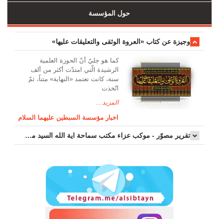
حول المؤسسة
وجیزة عن کتاب «العروة الوثقی والتعلیقات علیها»
کما هو جليّ أنّ الحوزة العلمیة
الرشیدة الّتي امتدّت أكثر من ألف
سنة، كانت تعتمد «النهاية» متناً، ثمّ
اتّخذت
المزيد...
اخبار مؤسسة السبطين عليهما السلام
تقرير مصوّر - موكب عزاء مکتب سماحة اية الله السيد مرتضى الموسوي الاصفهاني في يوم إستشهاد السيدة فاطم...